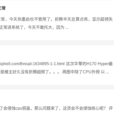
正常
正常，今天热重启也不管用了。折腾半天总算点亮，显示超频失
常进系统了，今天不敢托大，因为 ...
ll.com/thread-1634895-1-1.html 这次华擎的H170 Hyper最
楼主好久没有折腾超频了。。。 两图中除了CPU外频 以 ...
会侵蚀cpu铜盖，那么问题来了，这货会不会侵蚀核心呢？ 评