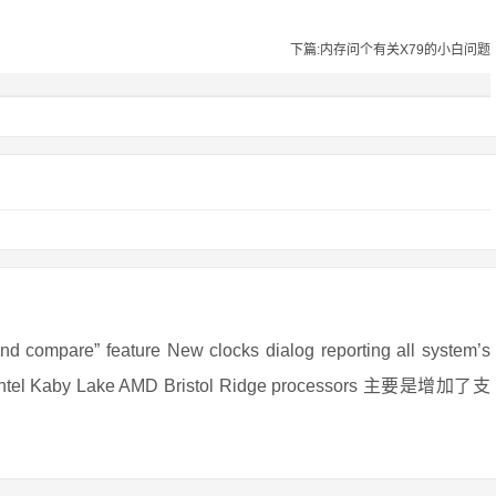
下篇:内存问个有关X79的小白问题
re” feature New clocks dialog reporting all system’s
 for Intel Kaby Lake AMD Bristol Ridge processors 主要是增加了支