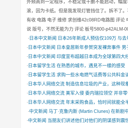
外频高到一定程序，不稳定或干脆不能启动，幅度非
滚，因为卡纸。但是我发现灯管挡住了。拆不了。
有收 电路 电子 维修 求创维42c08RD电路图 
说 版号，不然无能为力 评论 板号5800-p42ALM-0050
·
日本中文新闻
日本26年新成人预估仅109万 与
·
日本中文新闻
日本皇居新年参贺突发裸奔事件 男
·
日本中文新闻
印度宣布超越日本成为全球第四大
·
日本留学生活
在熟悉的城市，遇見不一樣的感受
·
日本留学生活
求购一些水电燃气话费等公共料金
·
日本华人网络交流
制造信息垃圾的产业，这种现
·
日本华人网络交流
美军入侵 委内瑞拉领空 并非
·
日本华人网络交流
年末采购食品，恰时间就能全
·
中文新闻
马丁·克鲁内斯 (Martin Clunes) 在新
·
中文新闻
当朋友们讲述他们对他们的阴谋感到震