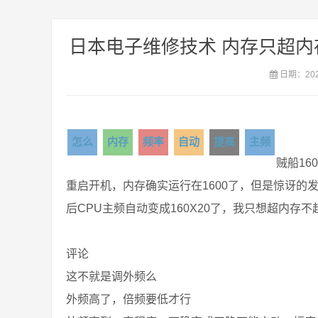
日本电子维修技术 内存只超内
日期：2021
怎么
内存
频率
自动
提高
主频
贼船16
重启开机，内存确实运行在1600了，但是惊讶的发现
后CPU主频自动变成160X20了，我只想超内存
评论
这不就是调外频么
外频高了，倍频要低才行