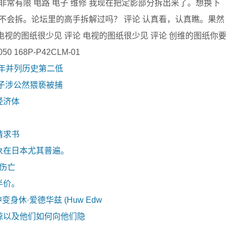
常有限 电路 电子 维修 我现在把定影部分拆出来了。想换下
不会拆。论坛里的高手拆解过吗？ 评论 认真看，认真瞧。果然
评论 电视的图纸很少见 评论 电视的图纸很少见 评论 创维的图纸你要
 168P-P42CLM-01
去年并列历史第二低
子涉公然猥亵被捕
经济体
请求书
象在日本尤其普遍。
零伤亡
半价。
剧中变身休·爱德华兹 (Huw Edw
惊以及他们如何向他们隐