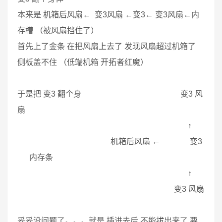
本来是 机箱后风扇← 变3风扇 ←变3← 变3风扇←内
存槽 （被风扇挡住了）
首先上了金条 在把风扇上去了 发现风扇超过机箱了
侧板盖不住 （低端机箱 开拓者红魔）
于是把 变3 翻个身 变3 风
扇
↑
机箱后风扇 ← 变3
内存条
↑
变3 风扇
妥妥没问题了。。。就是 插进去后 不能拔出来了 要