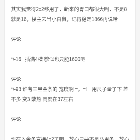
其实我觉得2x2够用了，新来的胃口都很大啊，不是8
就是16，楼主去当小白鼠，记得稳定1866再说哈
评论
*/-16 插满4槽 貌似也只能1600吧
评论
*/-93 谁有三星金条的 宽度啊 =。=！ 用尺子量了下 差
不多 变3 散热 高度在37左右
评论
现在入金条直接4x2了吧，放心只要不是马甲条，放心