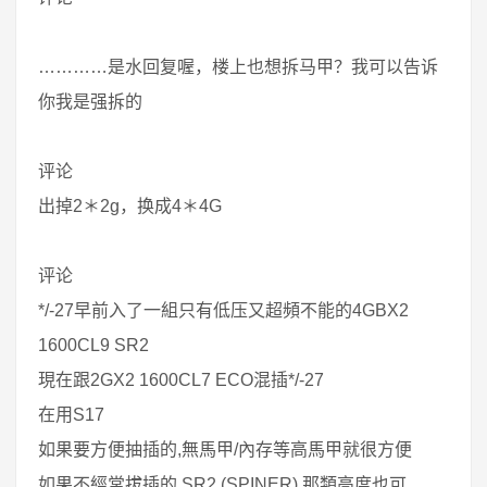
…………是水回复喔，楼上也想拆马甲？我可以告诉
你我是强拆的
评论
出掉2＊2g，换成4＊4G
评论
*/-27早前入了一組只有低压又超頻不能的4GBX2
1600CL9 SR2
現在跟2GX2 1600CL7 ECO混插*/-27
在用S17
如果要方便抽插的,無馬甲/內存等高馬甲就很方便
如果不經常拔插的,SR2 (SPINER) 那類高度也可