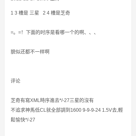
1 3 槽是 三星 2 4 槽是芝奇
=。=！下面的时序是看哪一个的啊、、、
貌似还都不一样啊
评论
芝奇有寫XML時序進去*/-27三星的沒有
不追求神馬低CL就全部調到1600 9-9-9-24 1.5V去,輕
鬆愉快*/-27