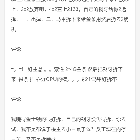
上，2x2放弃吧，4x2直上2133，自己的钢牙给你2选
择，一，出掉，二，马甲拆下来给金条用然后扔去2奶
机
评论
=。=！ 好主意 。。索性 2*4G金条 然后把钢牙拆下
来 裸条 插 靠近CPU的槽。。。那个马甲好拆不
评论
我晓得金士顿的很好拆，自己的钢牙没舍得拆，你去
试，我不是都说了楼主去小白鼠了么？反正现在内存
白菜，又不是拆硬盘