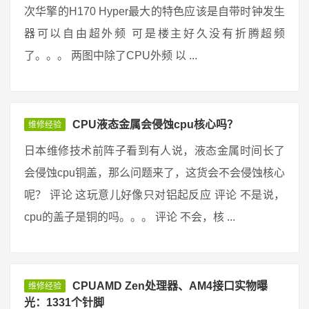
次华擎的H170 Hyper最大的特色应该是自带时钟发生
器可以自由超外频 可是楼主好久没有折腾超频
了。。。 两图中除了CPU外频 以 ...
CPU液态金属会侵蚀cpu核心吗？
维修经验
日本维修技术前阵子看到有人说，液态金属时间长了
会侵蚀cpu铜盖，那么问题来了，这货会不会侵蚀核心
呢？ 评论 这玩意儿好像只对铝起反应 评论 不是说，
cpu的盖子是铜的吗。。。 评论 不会，核 ...
CPUAMD Zen处理器、AM4接口实物曝
维修经验
光：1331个针脚