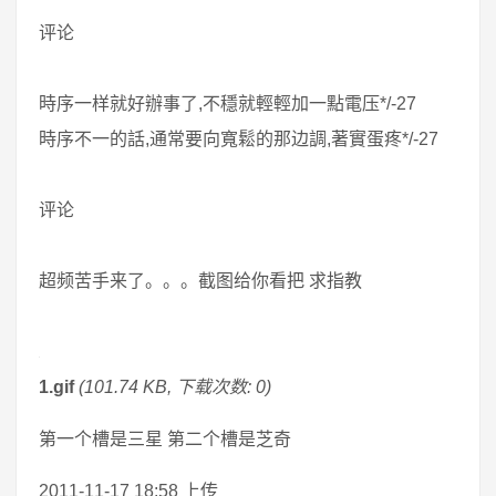
评论
時序一样就好辦事了,不穩就輕輕加一點電压*/-27
時序不一的話,通常要向寬鬆的那边調,著實蛋疼*/-27
评论
超频苦手来了。。。截图给你看把 求指教
1.gif
(101.74 KB, 下载次数: 0)
第一个槽是三星 第二个槽是芝奇
2011-11-17 18:58 上传