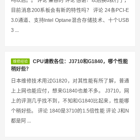
吗以后。。 评论 兼容的 评论 感谢！以后换u就行了，
目前消息200系板会有新的特性吗？ 评论 24条PCI-E
3.0通道、支持Intel Optane混合存储技术、十个USB
3 ...
CPU请教各位：J3710和G1840，哪个性能
维修经验
稍好些？
日本维修技术用过G1820，对其性能有所了解，普通
上上网也能应付，想来G1840也差不多。 J3710，网
上的评测几乎找不到，不知和G1840比起来，性能哪
个稍好些。 评论 1840是3710的1.5倍性能 评论 J和N
都是阿 ...