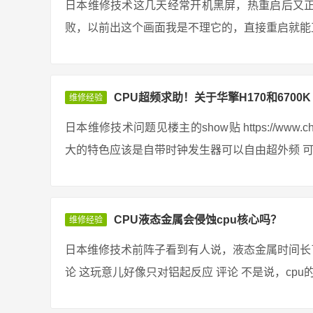
日本维修技术这几天经常开机黑屏，热重启后又
败，以前出这个画面我是不理它的，直接重启就能正
CPU超频求助！关于华擎H170和6700K
维修经验
日本维修技术问题见楼主的show贴 https://www.chiphe
大的特色应该是自带时钟发生器可以自由超外频 可是
CPU液态金属会侵蚀cpu核心吗？
维修经验
日本维修技术前阵子看到有人说，液态金属时间长了
论 这玩意儿好像只对铝起反应 评论 不是说，cpu的