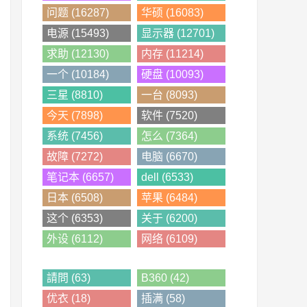
问题 (16287)
华硕 (16083)
电源 (15493)
显示器 (12701)
求助 (12130)
内存 (11214)
一个 (10184)
硬盘 (10093)
三星 (8810)
一台 (8093)
今天 (7898)
软件 (7520)
系统 (7456)
怎么 (7364)
故障 (7272)
电脑 (6670)
笔记本 (6657)
dell (6533)
日本 (6508)
苹果 (6484)
这个 (6353)
关于 (6200)
外设 (6112)
网络 (6109)
請問 (63)
B360 (42)
优衣 (18)
插满 (58)