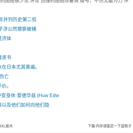
电视的图纸很少见 评论 创维的图纸你要说 版号，不然无能为力 评
去年并列历史第二低
子涉公然猥亵被捕
经济体
请求书
象在日本尤其普遍。
零伤亡
半价。
剧中变身休·爱德华兹 (Huw Edw
惊以及他们如何向他们隐
GBXL能共
下篇:内存请鉴定一下蓝梳子