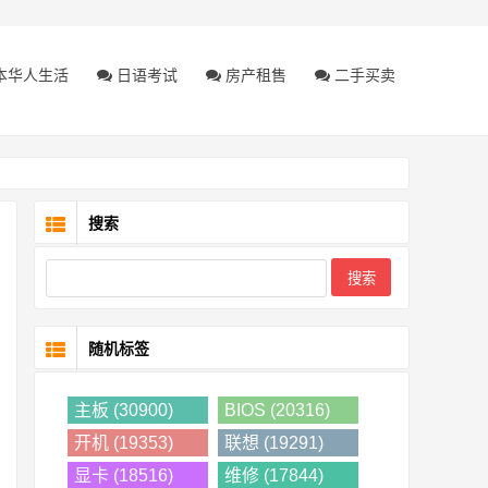
本华人生活
日语考试
房产租售
二手买卖
搜索
随机标签
主板 (30900)
BIOS (20316)
开机 (19353)
联想 (19291)
显卡 (18516)
维修 (17844)