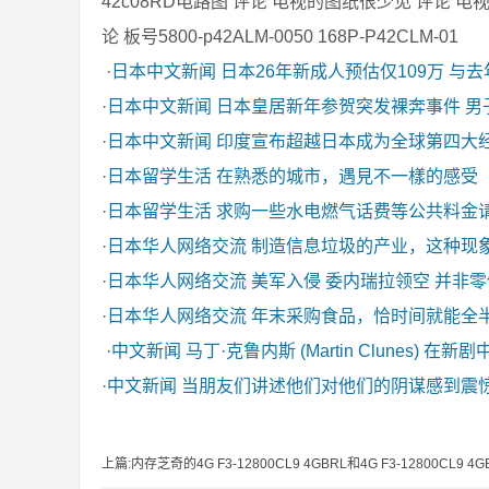
42c08RD电路图 评论 电视的图纸很少见 评论 
论 板号5800-p42ALM-0050 168P-P42CLM-01
·
日本中文新闻
日本26年新成人预估仅109万 与
·
日本中文新闻
日本皇居新年参贺突发裸奔事件 男
·
日本中文新闻
印度宣布超越日本成为全球第四大
·
日本留学生活
在熟悉的城市，遇見不一樣的感受
·
日本留学生活
求购一些水电燃气话费等公共料金
·
日本华人网络交流
制造信息垃圾的产业，这种现
·
日本华人网络交流
美军入侵 委内瑞拉领空 并非
·
日本华人网络交流
年末采购食品，恰时间就能全
·
中文新闻
马丁·克鲁内斯 (Martin Clunes) 在新
·
中文新闻
当朋友们讲述他们对他们的阴谋感到震
上篇:内存芝奇的4G F3-12800CL9 4GBRL和4G F3-12800CL9 4