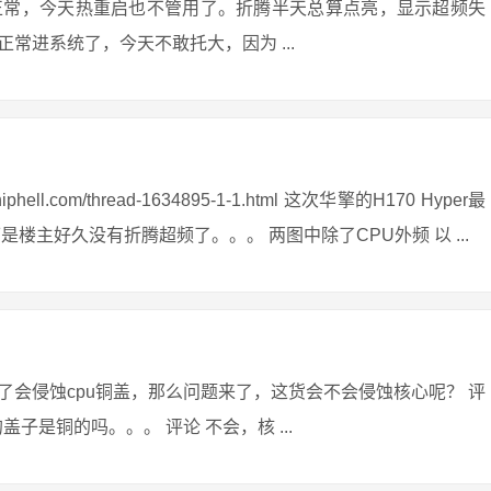
正常，今天热重启也不管用了。折腾半天总算点亮，显示超频失
常进系统了，今天不敢托大，因为 ...
ll.com/thread-1634895-1-1.html 这次华擎的H170 Hyper最
楼主好久没有折腾超频了。。。 两图中除了CPU外频 以 ...
会侵蚀cpu铜盖，那么问题来了，这货会不会侵蚀核心呢？ 评
盖子是铜的吗。。。 评论 不会，核 ...