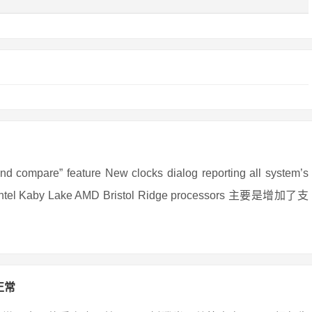
re” feature New clocks dialog reporting all system’s
 for Intel Kaby Lake AMD Bristol Ridge processors 主要是增加了支
正常