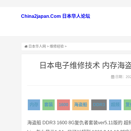
China2japan.Com 日本华人论坛
日本华人网
>
维修经验
>
日本电子维修技术 内存海盗船 
日期：2021
内存
套装
1600
海盗船
DDR3
超频
复
海盗船 DDR3 1600 8G复仇者套装ver5.11版的 超频