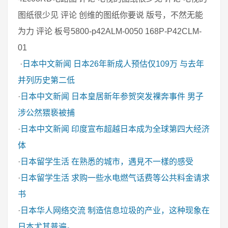
图纸很少见 评论 创维的图纸你要说 版号，不然无能
为力 评论 板号5800-p42ALM-0050 168P-P42CLM-
01
·
日本中文新闻
日本26年新成人预估仅109万 与去年
并列历史第二低
·
日本中文新闻
日本皇居新年参贺突发裸奔事件 男子
涉公然猥亵被捕
·
日本中文新闻
印度宣布超越日本成为全球第四大经济
体
·
日本留学生活
在熟悉的城市，遇見不一樣的感受
·
日本留学生活
求购一些水电燃气话费等公共料金请求
书
·
日本华人网络交流
制造信息垃圾的产业，这种现象在
日本尤其普遍。