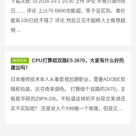
下载次数: 0) 2016-10-1 10:30 上传 评论 毕竟只是i5而
已…… 评论 上z170 6600也能超，等于没区别，差价
能有100已经不错了 评论 然后又见不超频人士推荐超
频 ...
CPU打算组双路E5 2670，大家有什么好的
维修经验
建议吗？
日本维修技术本人从事影视后期职业，需要ADOBE剪
辑和包装，达芬奇来调色。 打算组个双路的2670，主
板是华硕的Z9PA-D8。不知道这样的平台现在来讲还
实不实际呢？ 还是说入个X99做一个单路，但是又 ...