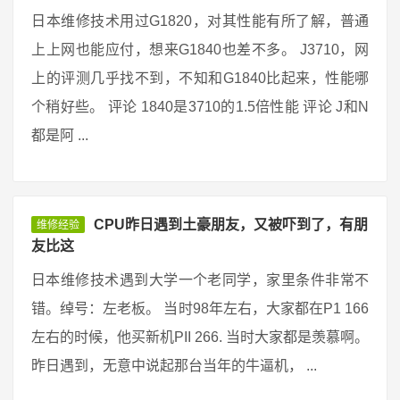
日本维修技术用过G1820，对其性能有所了解，普通
上上网也能应付，想来G1840也差不多。 J3710，网
上的评测几乎找不到，不知和G1840比起来，性能哪
个稍好些。 评论 1840是3710的1.5倍性能 评论 J和N
都是阿 ...
CPU昨日遇到土豪朋友，又被吓到了，有朋
维修经验
友比这
日本维修技术遇到大学一个老同学，家里条件非常不
错。绰号：左老板。 当时98年左右，大家都在P1 166
左右的时候，他买新机PII 266. 当时大家都是羡慕啊。
昨日遇到，无意中说起那台当年的牛逼机， ...