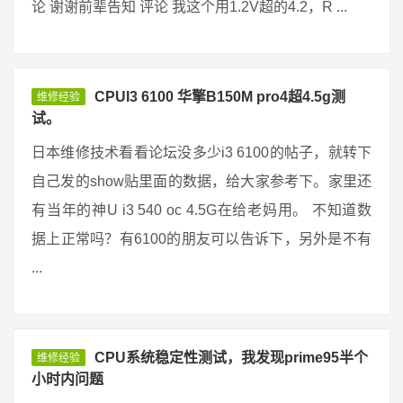
论 谢谢前辈告知 评论 我这个用1.2V超的4.2，R ...
CPUI3 6100 华擎B150M pro4超4.5g测
维修经验
试。
日本维修技术看看论坛没多少i3 6100的帖子，就转下
自己发的show贴里面的数据，给大家参考下。家里还
有当年的神U i3 540 oc 4.5G在给老妈用。 不知道数
据上正常吗？有6100的朋友可以告诉下，另外是不有
...
CPU系统稳定性测试，我发现prime95半个
维修经验
小时内问题