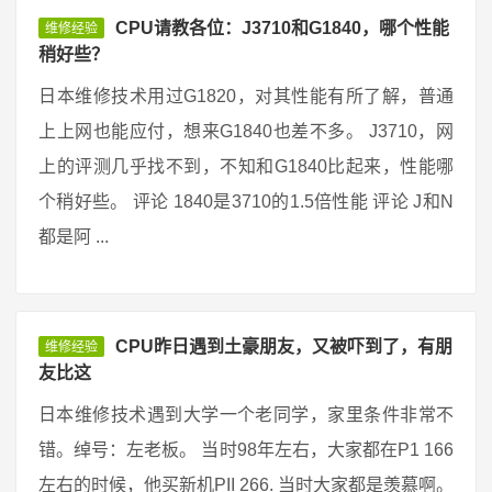
CPU请教各位：J3710和G1840，哪个性能
维修经验
稍好些？
日本维修技术用过G1820，对其性能有所了解，普通
上上网也能应付，想来G1840也差不多。 J3710，网
上的评测几乎找不到，不知和G1840比起来，性能哪
个稍好些。 评论 1840是3710的1.5倍性能 评论 J和N
都是阿 ...
CPU昨日遇到土豪朋友，又被吓到了，有朋
维修经验
友比这
日本维修技术遇到大学一个老同学，家里条件非常不
错。绰号：左老板。 当时98年左右，大家都在P1 166
左右的时候，他买新机PII 266. 当时大家都是羡慕啊。