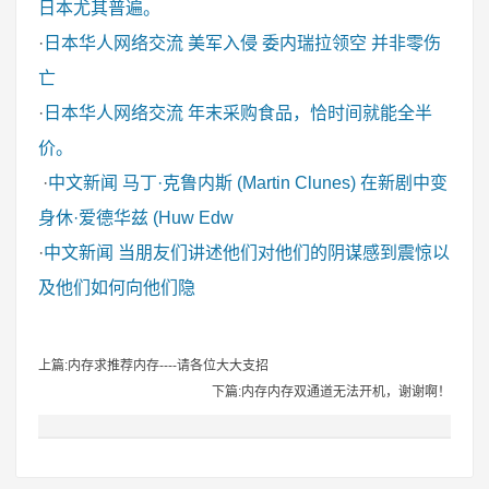
日本尤其普遍。
·
日本华人网络交流
美军入侵 委内瑞拉领空 并非零伤
亡
·
日本华人网络交流
年末采购食品，恰时间就能全半
价。
·
中文新闻
马丁·克鲁内斯 (Martin Clunes) 在新剧中变
身休·爱德华兹 (Huw Edw
·
中文新闻
当朋友们讲述他们对他们的阴谋感到震惊以
及他们如何向他们隐
上篇:内存求推荐内存----请各位大大支招
下篇:内存内存双通道无法开机，谢谢啊！