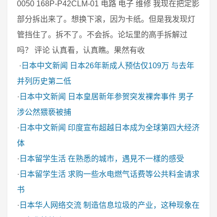
0050 168P-P42CLM-01 电路 电子 维修 我现在把定影
部分拆出来了。想换下滚，因为卡纸。但是我发现灯
管挡住了。拆不了。不会拆。论坛里的高手拆解过
吗？ 评论 认真看，认真瞧。果然有收
·
日本中文新闻
日本26年新成人预估仅109万 与去年
并列历史第二低
·
日本中文新闻
日本皇居新年参贺突发裸奔事件 男子
涉公然猥亵被捕
·
日本中文新闻
印度宣布超越日本成为全球第四大经济
体
·
日本留学生活
在熟悉的城市，遇見不一樣的感受
·
日本留学生活
求购一些水电燃气话费等公共料金请求
书
·
日本华人网络交流
制造信息垃圾的产业，这种现象在