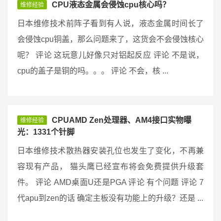
CPU液态金属会侵蚀cpu核心吗？
维修经验
日本维修技术前阵子看到有人说，液态金属时间长了
会侵蚀cpu铜盖，那么问题来了，这货会不会侵蚀核心
呢？ 评论 这玩意儿好像只对铝起反应 评论 不是说，
cpu的盖子是铜的吗。。。 评论 不会，核 ...
CPUAMD Zen处理器、AM4接口实物曝
维修经验
光：1331个针脚
日本维修技术散热器安装孔位也发生了变化，不再兼
容现有产品， 猫头鹰已经宣布将会免费提供升级套
件。 评论 AMD桌面U还是PGA 评论 有个问题 评论 7
代apu到zen的话 确定主板没有功能上的升级？还是 ...