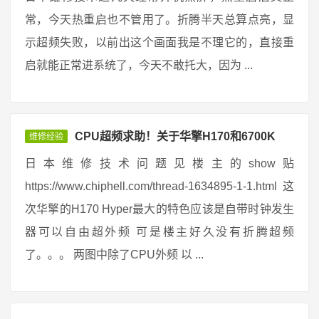
常，今天热重启也不管用了。折腾半天总算点亮，显
示超频失败，以前出这个画面我是不理它的，直接重
启就能正常进系统了，今天不敢托大，因为 ...
CPU超频求助！关于华擎H170和6700K
维修经验
日本维修技术问题见楼主的show贴
https://www.chiphell.com/thread-1634895-1-1.html 这
次华擎的H170 Hyper最大的特色应该是自带时钟发生
器可以自由超外频 可是楼主好久没有折腾超频
了。。。 两图中除了CPU外频 以 ...