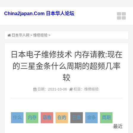
China2japan.Com 日本华人论坛
日本华人网
>
维修经验
>
日本电子维修技术 内存请教:现在
的三星金条什么周期的超频几率
较
日期：2021-10-06
栏目：维修经验
什么
内存
请教
在的
三星
金条
周期
最近