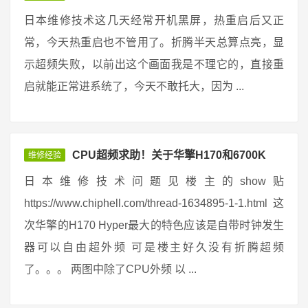
日本维修技术这几天经常开机黑屏，热重启后又正
常，今天热重启也不管用了。折腾半天总算点亮，显
示超频失败，以前出这个画面我是不理它的，直接重
启就能正常进系统了，今天不敢托大，因为 ...
CPU超频求助！关于华擎H170和6700K
维修经验
日本维修技术问题见楼主的show贴
https://www.chiphell.com/thread-1634895-1-1.html 这
次华擎的H170 Hyper最大的特色应该是自带时钟发生
器可以自由超外频 可是楼主好久没有折腾超频
了。。。 两图中除了CPU外频 以 ...