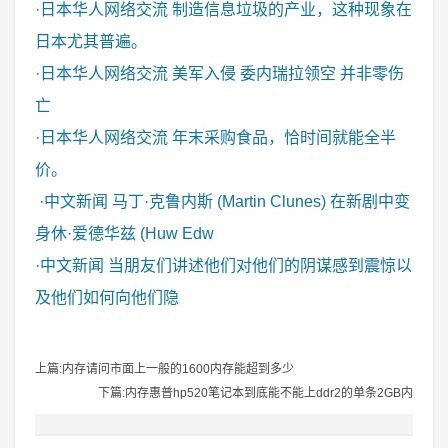
·
日本华人网络交流
制造信息垃圾的产业，这种现象在
日本尤其普遍。
·
日本华人网络交流
美军入侵 委内瑞拉领空 并非零伤
亡
·
日本华人网络交流
年末采购食品，恰时间就能全半
价。
·
中文新闻
马丁·克鲁内斯 (Martin Clunes) 在新剧中变
身休·爱德华兹 (Huw Edw
·
中文新闻
当朋友们讲述他们对他们的阴谋感到震惊以
及他们如何向他们隐
上篇:内存请问市面上一般的1600内存能超到多少
下篇:内存惠普hp520笔记本到底能不能上ddr2的单条2GB内