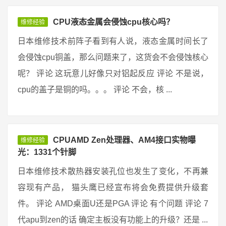
CPU液态金属会侵蚀cpu核心吗？
维修经验
日本维修技术前阵子看到有人说，液态金属时间长了
会侵蚀cpu铜盖，那么问题来了，这货会不会侵蚀核心
呢？ 评论 这玩意儿好像只对铝起反应 评论 不是说，
cpu的盖子是铜的吗。。。 评论 不会，核 ...
CPUAMD Zen处理器、AM4接口实物曝
维修经验
光：1331个针脚
日本维修技术散热器安装孔位也发生了变化，不再兼
容现有产品， 猫头鹰已经宣布将会免费提供升级套
件。 评论 AMD桌面U还是PGA 评论 有个问题 评论 7
代apu到zen的话 确定主板没有功能上的升级？还是 ...