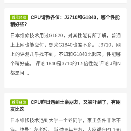
CPU请教各位：J3710和G1840，哪个性能
维修经验
稍好些？
日本维修技术用过G1820，对其性能有所了解，普通
上上网也能应付，想来G1840也差不多。 J3710，网
上的评测几乎找不到，不知和G1840比起来，性能哪
个稍好些。 评论 1840是3710的1.5倍性能 评论 J和N
都是阿 ...
CPU昨日遇到土豪朋友，又被吓到了，有朋
维修经验
友比这
日本维修技术遇到大学一个老同学，家里条件非常不
错。绰号：左老板。 当时98年左右，大家都在P1 166