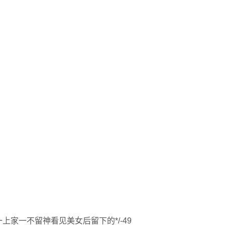
上家一不留神看见美女后留下的*/-49