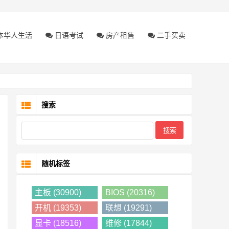
本华人生活
日语考试
房产租售
二手买卖
搜索
随机标签
主板 (30900)
BIOS (20316)
开机 (19353)
联想 (19291)
显卡 (18516)
维修 (17844)