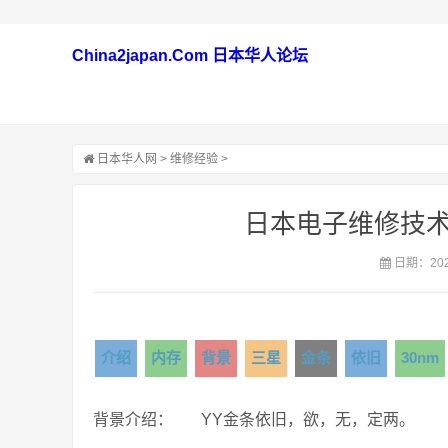
China2japan.Com 日本华人论坛
日本华人网
>
维修经验
>
日本电子维修技术 
日期：2021
介绍
内存
背景
三星
金条
依旧
30nm
背景介绍： YY金条依旧，欲，无，定两。