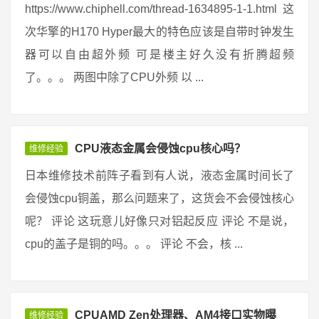
https://www.chiphell.com/thread-1634895-1-1.html 这
次华擎的H170 Hyper最大的特色应该是自带时钟发生
器可以自由超外频 可是楼主好久没有折腾超频
了。。。 两图中除了CPU外频 以 ...
CPU液态金属会侵蚀cpu核心吗？
维修经验
日本维修技术前阵子看到有人说，液态金属时间长了
会侵蚀cpu铜盖，那么问题来了，这货会不会侵蚀核心
呢？ 评论 这玩意儿好像只对铝起反应 评论 不是说，
cpu的盖子是铜的吗。。。 评论 不会，核 ...
CPUAMD Zen处理器、AM4接口实物曝
维修经验