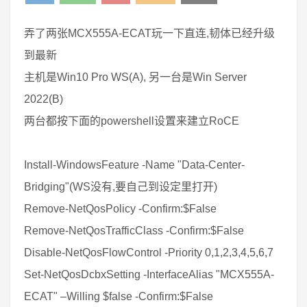
弄了两张MCX555A-ECAT玩一下直连,韧体已经升级
到最新
主机是Win10 Pro WS(A), 另一台是Win Server
2022(B)
两台都按下面的powershell设置来建立RoCE
Install-WindowsFeature -Name "Data-Center-
Bridging"(WS没有,要自己到设定里打开)
Remove-NetQosPolicy -Confirm:$False
Remove-NetQosTrafficClass -Confirm:$False
Disable-NetQosFlowControl -Priority 0,1,2,3,4,5,6,7
Set-NetQosDcbxSetting -InterfaceAlias "MCX555A-
ECAT" –Willing $false -Confirm:$False