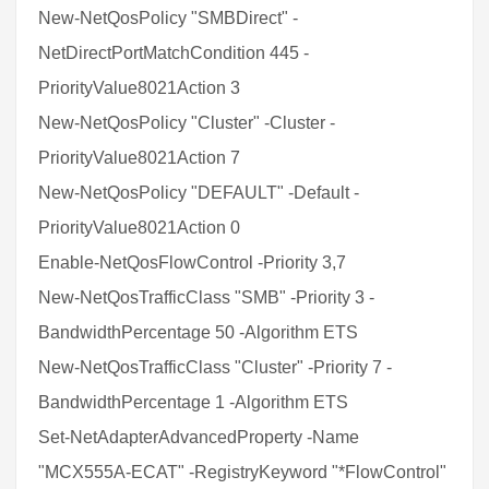
New-NetQosPolicy "SMBDirect" -
NetDirectPortMatchCondition 445 -
PriorityValue8021Action 3
New-NetQosPolicy "Cluster" -Cluster -
PriorityValue8021Action 7
New-NetQosPolicy "DEFAULT" -Default -
PriorityValue8021Action 0
Enable-NetQosFlowControl -Priority 3,7
New-NetQosTrafficClass "SMB" -Priority 3 -
BandwidthPercentage 50 -Algorithm ETS
New-NetQosTrafficClass "Cluster" -Priority 7 -
BandwidthPercentage 1 -Algorithm ETS
Set-NetAdapterAdvancedProperty -Name
"MCX555A-ECAT" -RegistryKeyword "*FlowControl"