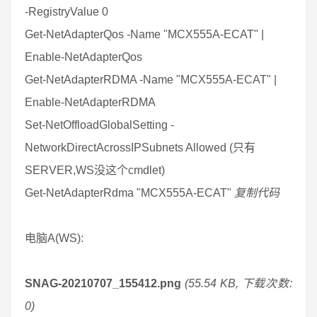
-RegistryValue 0
Get-NetAdapterQos -Name "MCX555A-ECAT" |
Enable-NetAdapterQos
Get-NetAdapterRDMA -Name "MCX555A-ECAT" |
Enable-NetAdapterRDMA
Set-NetOffloadGlobalSetting -
NetworkDirectAcrossIPSubnets Allowed (只有
SERVER,WS没这个cmdlet)
Get-NetAdapterRdma "MCX555A-ECAT"
复制代码
电脑A(WS):
SNAG-20210707_155412.png
(55.54 KB, 下载次数:
0)