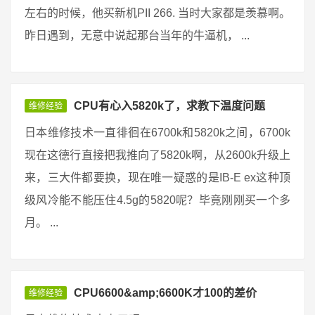
左右的时候，他买新机PII 266. 当时大家都是羡慕啊。
昨日遇到，无意中说起那台当年的牛逼机， ...
CPU有心入5820k了，求教下温度问题
维修经验
日本维修技术一直徘徊在6700k和5820k之间，6700k
现在这德行直接把我推向了5820k啊，从2600k升级上
来，三大件都要换，现在唯一疑惑的是IB-E ex这种顶
级风冷能不能压住4.5g的5820呢？毕竟刚刚买一个多
月。 ...
CPU6600&amp;6600K才100的差价
维修经验