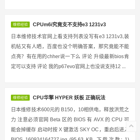
CPUm6i究竟支不支持e3 1231v3
维修经验
日本维修技术官网上看支持列表没写有e3 1231v3,装
机帖又有人晒，百度也没个明确答案，那究竟能不能
点亮？有在用的chher说一下么 评论 升级最新bios肯
定可以支持 评论 我的p67evo官网上也没说支持12 ...
CPU华擎 HYPER 妖板 正确玩法
维修经验
日本维修技术600元的 B150，10相供电，释放洪荒之
力 注意必须官网 Beta 区的 BIOS 有 AVX 的 CPU 可
能会掉缓存 启动时按 X 键激活 SKY OC，重启后进入
BIOS 160924164727.jpg (95.63 KB, 下载次数: 1)