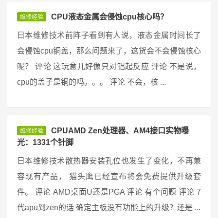
CPU液态金属会侵蚀cpu核心吗？
维修经验
日本维修技术前阵子看到有人说，液态金属时间长了
会侵蚀cpu铜盖，那么问题来了，这货会不会侵蚀核心
呢？ 评论 这玩意儿好像只对铝起反应 评论 不是说，
cpu的盖子是铜的吗。。。 评论 不会，核 ...
CPUAMD Zen处理器、AM4接口实物曝
维修经验
光：1331个针脚
日本维修技术散热器安装孔位也发生了变化，不再兼
容现有产品， 猫头鹰已经宣布将会免费提供升级套
件。 评论 AMD桌面U还是PGA 评论 有个问题 评论 7
代apu到zen的话 确定主板没有功能上的升级？还是 ...