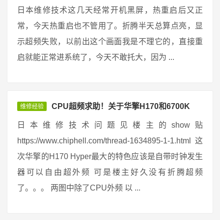
日本维修技术这几天经常开机黑屏，热重启后又正
常，今天热重启也不管用了。折腾半天总算点亮，显
示超频失败，以前出这个画面我是不理它的，直接重
启就能正常进系统了，今天不敢托大，因为 ...
CPU超频求助！关于华擎H170和6700K
维修经验
日本维修技术问题见楼主的show贴
https://www.chiphell.com/thread-1634895-1-1.html 这
次华擎的H170 Hyper最大的特色应该是自带时钟发生
器可以自由超外频 可是楼主好久没有折腾超频
了。。。 两图中除了CPU外频 以 ...