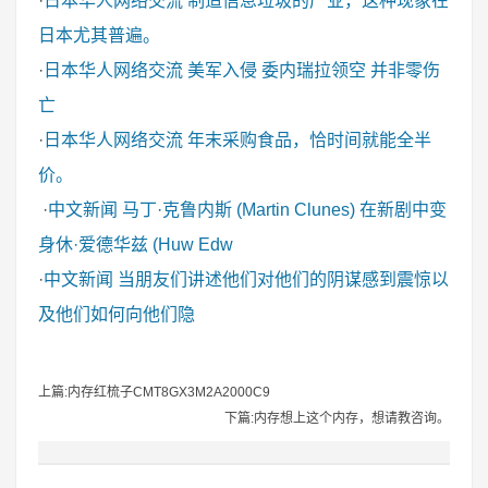
·
日本华人网络交流
制造信息垃圾的产业，这种现象在
日本尤其普遍。
·
日本华人网络交流
美军入侵 委内瑞拉领空 并非零伤
亡
·
日本华人网络交流
年末采购食品，恰时间就能全半
价。
·
中文新闻
马丁·克鲁内斯 (Martin Clunes) 在新剧中变
身休·爱德华兹 (Huw Edw
·
中文新闻
当朋友们讲述他们对他们的阴谋感到震惊以
及他们如何向他们隐
上篇:内存红梳子CMT8GX3M2A2000C9
下篇:内存想上这个内存，想请教咨询。