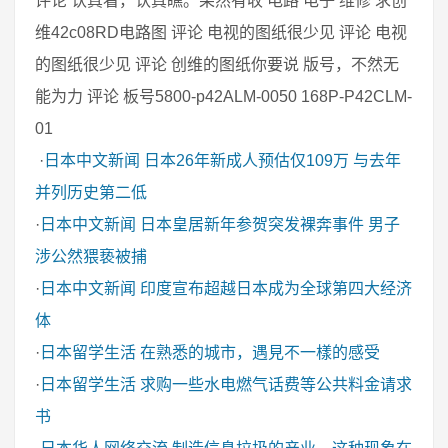
评论 认真看，认真瞧。果然有收 电路 电子 维修 求创
维42c08RD电路图 评论 电视的图纸很少见 评论 电视
的图纸很少见 评论 创维的图纸你要说 版号，不然无
能为力 评论 板号5800-p42ALM-0050 168P-P42CLM-
01
·
日本中文新闻
日本26年新成人预估仅109万 与去年
并列历史第二低
·
日本中文新闻
日本皇居新年参贺突发裸奔事件 男子
涉公然猥亵被捕
·
日本中文新闻
印度宣布超越日本成为全球第四大经济
体
·
日本留学生活
在熟悉的城市，遇見不一樣的感受
·
日本留学生活
求购一些水电燃气话费等公共料金请求
书