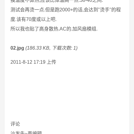
摸温度不算热,应该比体温高一点.38-40之间.
测试会再烫一点.但是跑2000+的话,会达到"烫手"的程
度.该有70度或以上吧.
所以我也贴了高身散热.AC的.加风扇模组.
02.jpg
(186.33 KB, 下载次数: 1)
2011-8-12 17:19 上传
评论
沙发先~再编辑...