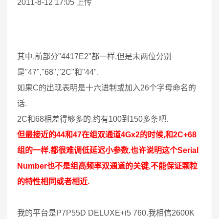
2011-8-12 17:05 上传
其中,前部分"4417E2"都一样,但是末两位分别
是"47","68","2C"和"44".
如果C的出现表明是十六进制或加入26个字母命名的
话.
2C和68相差得够多的.约有100到150多条吧.
但最接近的44和47在组双通道4Gx2的时候,和2C+68
组的一样.都很难调低延迟小参数.也许说明这个Serial
Number也不是组高频率双通道的关键.不能保证颗粒
的特性相同或者相近.
我的平台是P7P55D DELUXE+i5 760.我相信2600K