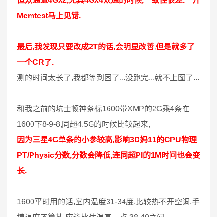
但双通道4Gx2,尤其4Gx4双通的时候,一致性很差.一开
Memtest马上见错.
最后,我发现只要改成2T的话,会明显改善,但是就多了
一个CR了.
测的时间太长了,我都等到困了...没跑完...就不上图了...
和我之前的坑士顿神条标1600带XMP的2G乘4条在
1600下8-9-8,同超4.5G的时候比较起来,
因为三星4G单条的小参较高,影响3D妈11的CPU物理
PT/Physic分数,分数会降低,连同超PI的1M时间也会变
长.
1600平时用的话,室内温度31-34度,比较热不开空调,手