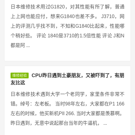
日本维修技术用过G1820，对其性能有所了解，普通
上上网也能应付，想来G1840也差不多。 J3710，网
上的评测几乎找不到，不知和G1840比起来，性能哪
个稍好些。 评论 1840是3710的1.5倍性能 评论 J和N
都是阿 ...
CPU昨日遇到土豪朋友，又被吓到了，有朋
维修经验
友比这
日本维修技术遇到大学一个老同学，家里条件非常不
错。绰号：左老板。 当时98年左右，大家都在P1 166
左右的时候，他买新机PII 266. 当时大家都是羡慕啊。
昨日遇到，无意中说起那台当年的牛逼机， ...