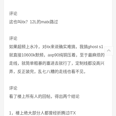
评论
这也叫itx？12L的matx路过
评论
如果超频上水冷，对itx来说确实难搞，我搞ghost s1
就直接10600k默频，axp90纯铜压着，至于最麻烦的
走线，就简单粗暴的塞进去就行了，定制线都没高兴
弄，反正装完，乱七八糟的走线也看不见，
评论
看了楼上所有人的回帖，得出两个结论
1，楼上绝大部分人都曾经折腾过ITX