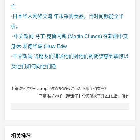
亡
·
日本华人网络交流
年末采购食品，恰时间就能全半
价。
·
中文新闻
马丁·克鲁内斯 (Martin Clunes) 在新剧中变
身休·爱德华兹 (Huw Edw
·
中文新闻
当朋友们讲述他们对他们的阴谋感到震惊以
及他们如何向他们隐
上篇:装机/软件Laptop里纯血ROG和混血Strix哪个档次高？
下篇:装机/软件【我活了】今天解决了升21H1后，所有
相关推荐