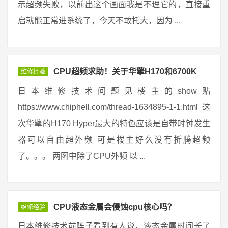
示超频失败，以前出这个画面我是不理它的，直接重
启就能正常进系统了，今天不敢托大，因为 ...
CPU超频求助！关于华擎H170和6700K
维修经验
日本维修技术问题见楼主的show贴
https://www.chiphell.com/thread-1634895-1-1.html 这
次华擎的H170 Hyper最大的特色应该是自带时钟发生
器可以自由超外频 可是楼主好久没有折腾超频
了。。。 两图中除了CPU外频 以 ...
CPU液态金属会侵蚀cpu核心吗？
维修经验
日本维修技术前阵子看到有人说，液态金属时间长了