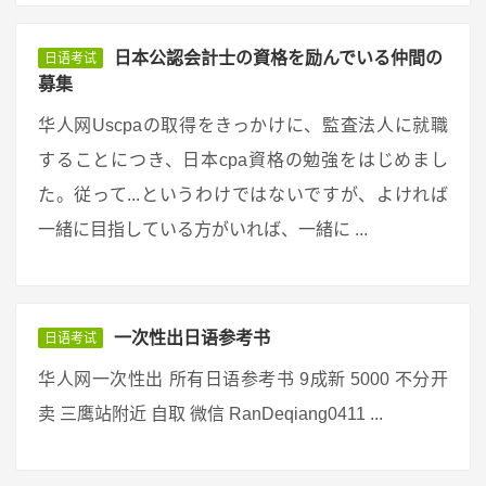
日本公認会計士の資格を励んでいる仲間の
日语考试
募集
华人网Uscpaの取得をきっかけに、監査法人に就職
することにつき、日本cpa資格の勉強をはじめまし
た。従って...というわけではないですが、よければ
一緒に目指している方がいれば、一緒に ...
一次性出日语参考书
日语考试
华人网一次性出 所有日语参考书 9成新 5000 不分开
卖 三鹰站附近 自取 微信 RanDeqiang0411 ...