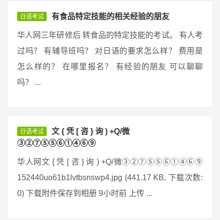
有食品特定技能的相关经验的朋友
日语考试
华人网三年研修后 转食品的特定技能的考试。 有人考
过吗？ 有辅导班吗？ 对日语的要求怎么样？ 费用是
怎么样的？ 在哪里报名？ 有经验的朋友 可以聊聊
吗？ ...
文 { 凭 [ 咨 } 询 ) +Q/微
日语考试
③②⑦⑤⑤⑥①④⑥⑨
华人网文 { 凭 [ 咨 } 询 ) +Q/微③②⑦⑤⑤⑥①④⑥⑨
152440uo61b1lvtbsnswp4.jpg (441.17 KB, 下载次数:
0) 下载附件保存到相册 9小时前 上传 ...