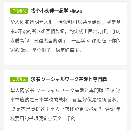
找个小伙伴一起学习java
日语考试
华人网准备明年入职，有资料可以共享给你，我是基
本0开始的所以想互相监督，约定线上固定时间，守时
素质高的，日语太差的别了，一起学习 评论 留下你的
V我加你。举个例子，约定好每周 ...
求书 ソーシャルワーク基盤と専門職
日语考试
华人网求书 ソーシャルワーク基盤と専門職 评论 这
本书应该是日本学校的教材，而且好像是较新版本，
LZ是不是觉得这里比去书店找能更快找到？ 评论 学
校要用的书想便宜点买个二手的 ...