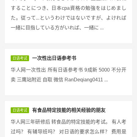
することにつき、日本cpa資格の勉強をはじめまし
た。従って...というわけではないですが、よければ
一緒に目指している方がいれば、一緒に ...
一次性出日语参考书
日语考试
华人网一次性出 所有日语参考书 9成新 5000 不分开
卖 三鹰站附近 自取 微信 RanDeqiang0411 ...
有食品特定技能的相关经验的朋友
日语考试
华人网三年研修后 转食品的特定技能的考试。 有人考
过吗？ 有辅导班吗？ 对日语的要求怎么样？ 费用是