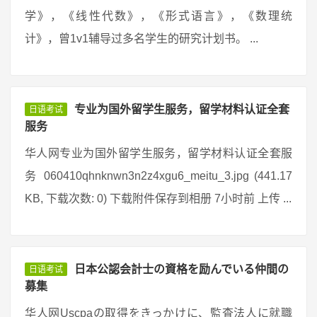
学》，《线性代数》，《形式语言》，《数理统
计》，曾1v1辅导过多名学生的研究计划书。 ...
专业为国外留学生服务，留学材料认证全套
日语考试
服务
华人网专业为国外留学生服务，留学材料认证全套服
务 060410qhnknwn3n2z4xgu6_meitu_3.jpg (441.17
KB, 下载次数: 0) 下载附件保存到相册 7小时前 上传 ...
日本公認会計士の資格を励んでいる仲間の
日语考试
募集
华人网Uscpaの取得をきっかけに、監査法人に就職