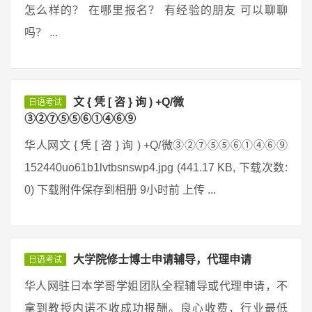
怎么样的？ 在哪里报名？ 有经验的朋友 可以聊聊
吗？ ...
文 { 凭 [ 咨 } 询 ) +Q/微
日语考试
③②⑦⑤⑤⑥①④⑥⑨
华人网文 { 凭 [ 咨 } 询 ) +Q/微③②⑦⑤⑤⑥①④⑥⑨
152440uo61b1lvtbsnswp4.jpg (441.17 KB, 下载次数:
0) 下载附件保存到相册 9小时前 上传 ...
大学院修士博士申请辅导，代理申请
日语考试
华人网驻日本学哥学姐团队全程辅导或代理申请，不
拿到教授内诺不收成功报酬。良心收费，行业最低