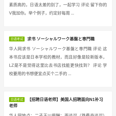
素质高的，日语太差的别了，一起学习 评论 留下你的
V我加你。举个例子，约定好每周 ...
求书 ソーシャルワーク基盤と専門職
日语考试
华人网求书 ソーシャルワーク基盤と専門職 评论 这
本书应该是日本学校的教材，而且好像是较新版本，
LZ是不是觉得这里比去书店找能更快找到？ 评论 学
校要用的书想便宜点买个二手的 ...
【招聘日语老师】美国人招聘面向N1补习
日语考试
老师
华人网地点：二子玉川薪酬：面谈可（路费商谈可）