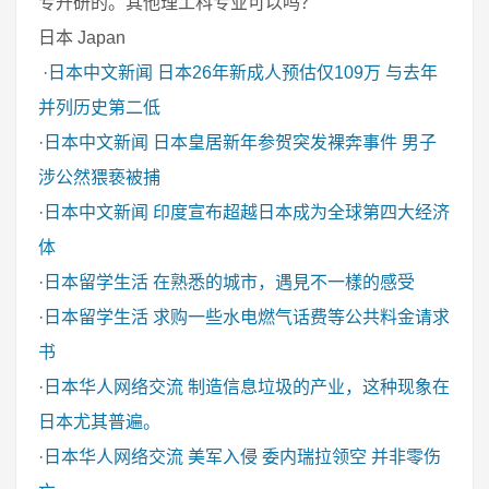
专升研的。其他理工科专业可以吗？
日本 Japan
·
日本中文新闻
日本26年新成人预估仅109万 与去年
并列历史第二低
·
日本中文新闻
日本皇居新年参贺突发裸奔事件 男子
涉公然猥亵被捕
·
日本中文新闻
印度宣布超越日本成为全球第四大经济
体
·
日本留学生活
在熟悉的城市，遇見不一樣的感受
·
日本留学生活
求购一些水电燃气话费等公共料金请求
书
·
日本华人网络交流
制造信息垃圾的产业，这种现象在
日本尤其普遍。
·
日本华人网络交流
美军入侵 委内瑞拉领空 并非零伤