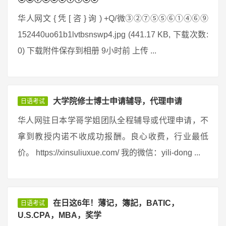
华人网文 { 凭 [ 咨 } 询 ) +Q/微③②⑦⑤⑤⑥①④⑥⑨
152440uo61b1lvtbsnswp4.jpg (441.17 KB, 下载次数:
0) 下载附件保存到相册 9小时前 上传 ...
大学院修士博士申请辅导，代理申请
日语考试
华人网驻日本学哥学姐团队全程辅导或代理申请，不
拿到教授内诺不收成功报酬。良心收费，行业最低
价。 https://xinsuliuxue.com/ 我的微信：yili-dong ...
在日这6年！薄记，簿記，BATIC，
日语考试
U.S.CPA，MBA，奖学