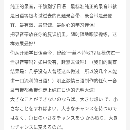
纯正的录音，干脆别学日语！最标准纯正的录音带就
是日语等级考试过去的真题录音带，录音带是最便
宜、最有效、最忠诚、最耐心的学习伴侣！
把录音带放在你的复读机里，随时随地跟读操练，这
样效果最好！
你从开始学日语至今，曾经“一丝不苟地”彻底模仿过一
盒录音带吗？如果没有，赶紧去做吧！（我们的调查
结果是：几乎没有人曾经这么做过！所以没几个人能
讲一口流利的日语！）明正激情日语制作的任何一套
录音带都会带你走上纯正日语的光明大道！
大きなことができないのならば、大きな想い で、小
さなことをすればよい。大きなチャンスを待つので
はなく、毎日の小さなチャンスをつ かみ取り、大き
なチャンスに変えるのだ。