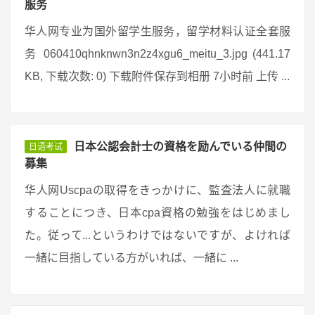
服务
华人网专业为国外留学生服务，留学材料认证全套服
务 060410qhnknwn3n2z4xgu6_meitu_3.jpg (441.17
KB, 下载次数: 0) 下载附件保存到相册 7小时前 上传 ...
日本公認会計士の資格を励んでいる仲間の
日语考试
募集
华人网Uscpaの取得をきっかけに、監査法人に就職
することにつき、日本cpa資格の勉強をはじめまし
た。従って...というわけではないですが、よければ
一緒に目指している方がいれば、一緒に ...