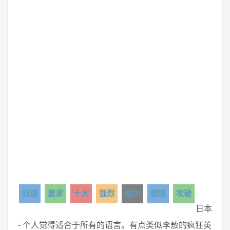
日语
要求
十大
强烈
难关
原则
攻破
日本
- 个人觉得适合于所有的语言。有点类似李敖的疯狂英