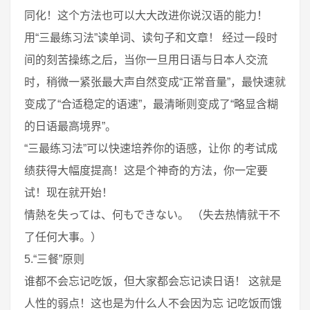
同化！这个方法也可以大大改进你说汉语的能力！
用“三最练习法”读单词、读句子和文章！ 经过一段时
间的刻苦操练之后，当你一旦用日语与日本人交流
时，稍微一紧张最大声自然变成“正常音量”，最快速就
变成了“合适稳定的语速”，最清晰则变成了“略显含糊
的日语最高境界”。
“三最练习法”可以快速培养你的语感，让你 的考试成
绩获得大幅度提高！这是个神奇的方法，你一定要
试！现在就开始！
情熱を失っては、何もできない。 （失去热情就干不
了任何大事。）
5.“三餐”原则
谁都不会忘记吃饭，但大家都会忘记读日语！ 这就是
人性的弱点！这也是为什么人不会因为忘 记吃饭而饿