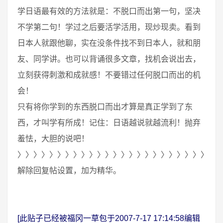
学日语最有效的方法就是：不脱口而出第一句，坚决
不学第二句！学过之后要活学活用，现炒现卖。看到
日本人就跟他聊，实在没条件找不到日本人，就和朋
友、同学讲。也可以背诵很多文章，找机会说出去，
立刻获得刺激和成就感！不要错过任何脱口而出的机
会！
只有将你学到的东西脱口而出才算是真正学到了东
西，才叫学有所成！记住：日语越说就越流利！抛弃
羞怯，大胆的说吧！
〉〉〉〉〉〉〉〉〉〉〉〉〉〉〉〉〉〉〉〉〉〉〉〉〉
解除回复帖设置，加为精华。
[此贴子已经被福冈一草包于2007-7-17 17:14:58编辑