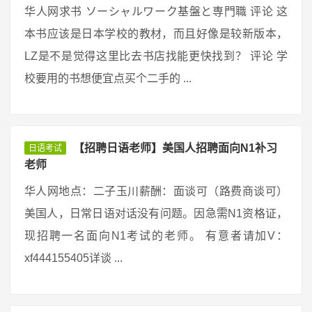
华人网求书 ソーシャルワーク基盤と専門職 评论 这
本书应该是日本学校的教材，而且好像是较新版本，
LZ是不是觉得这里比去书店找能更快找到？ 评论 学
校要用的书想便宜点买个二手的 ...
【招聘日语老师】美国人招聘面向N1补习
日语考试
老师
华人网地点：二子玉川薪酬：面谈可（路费商谈可）
美国人，日常日语对话没有问题。因急需N1资格证，
现招聘一名面向N1考试的老师。 有意者请加V：
xf444155405详谈 ...