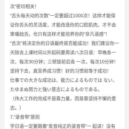
次”密切相关！
“舌头每天动的次数”一定要超过1000次！这样才能保
证你舌头的灵活度，才能改造你的口腔肌肉，才不会
笨嘴拙舌。也只有这样才能培养你的“非凡语感”！
“舌次”将决定你的日语最终是否能成功！我们建议你一
天除去上课时间以外起码要再读八次日语：早晚各一
次，每次30分钟；三顿饭前后各 一次，每次10分钟！
坚持下去，直至养成习惯！好的习惯就等于成功！
仕事での大きな成功は、能力によるものでは ない、
たゆまぬ努力と強い意志によるものである。
（伟大工作的完成不是靠力量，而是靠坚持不懈的意
志。）
7.“录音带”原则
学日语一定要跟着“发音纯正的录音带”一 起读！没有