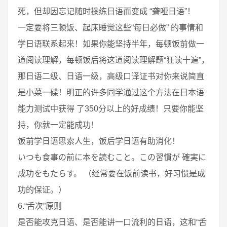
死，但却因忘记随时操练日语而变成 “聋哑日语”！
一定要将三顿饭、起床睡觉这些“每日必做” 的事情和
学日语联系起来！如果你能坚持半年，每顿饭前做一
道阅读理解，每顿饭后将这道阅读理解题“狂读十遍”，
那日语二级、日语一级，高级口译证书对你来说简直
是小菜一碟！明正的许多同学通过这个方法在日本语
能力测试中获得 了350分以上的好成绩！只要你能坚
持，你就一定能成功！
饭前学日语思索人生，饭后学日语有助消化！
いつも食事の前に本を読むこと。この習慣が 確実に
成功をもたらす。 （经常要在饭前读书，好习惯是成
功的保证。）
6.“舌次”原则
是否能攻克日语、是否能讲一口流利的日语，这和“舌