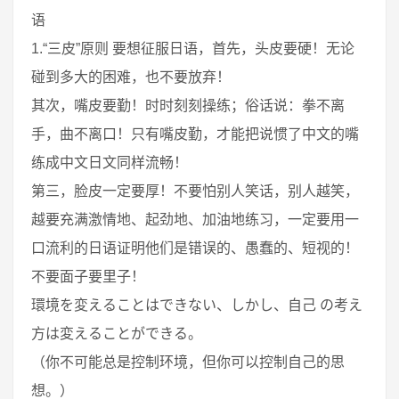
语
1.“三皮”原则 要想征服日语，首先，头皮要硬！无论
碰到多大的困难，也不要放弃！
其次，嘴皮要勤！时时刻刻操练；俗话说：拳不离
手，曲不离口！只有嘴皮勤，才能把说惯了中文的嘴
练成中文日文同样流畅！
第三，脸皮一定要厚！不要怕别人笑话，别人越笑，
越要充满激情地、起劲地、加油地练习，一定要用一
口流利的日语证明他们是错误的、愚蠢的、短视的！
不要面子要里子！
環境を変えることはできない、しかし、自己 の考え
方は変えることができる。
（你不可能总是控制环境，但你可以控制自己的思
想。）