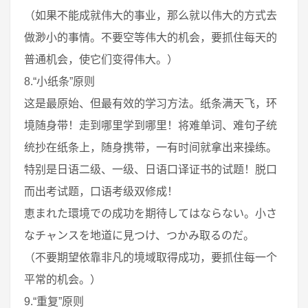
（如果不能成就伟大的事业，那么就以伟大的方式去
做渺小的事情。不要空等伟大的机会，要抓住每天的
普通机会，使它们变得伟大。）
8.“小纸条”原则
这是最原始、但最有效的学习方法。纸条满天飞，环
境随身带！走到哪里学到哪里！将难单词、难句子统
统抄在纸条上，随身携带，一有时间就拿出来操练。
特别是日语二级、一级、日语口译证书的试题！脱口
而出考试题，口语考级双修成！
恵まれた環境での成功を期待してはならない。小さ
なチャンスを地道に見つけ、つかみ取るのだ。
（不要期望依靠非凡的境域取得成功，要抓住每一个
平常的机会。）
9.“重复”原则