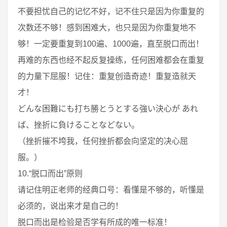
不要担忧自己的记忆不好，记不住只是因为你重复的
次数还不够！感到困难大，也只是因为你重复地不
够！一定要重复到100遍、1000遍，直至脱口而出！
再难的东西也经不起反复操练，任何困难都会在重复
的力量下屈服！记住：重复创造奇迹！重复造就天
才！
どんな困難にも打ち勝とうとする強い決心が あれ
ば、挫折に負けることなどない。
（挫折摧不垮我，任何挫折都会向坚定的决心屈
服。）
10.“脱口而出”原则
请记住明正老师的经典口号：看懂是不够的，听懂是
必须的，说出来才是自己的！
脱口而出是检验是否学有所成的唯一标准！