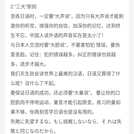
2.“三大”原则
苦练日语时，一定要“大声说”，因为只有大声说才能刺
激你的听觉，增强你的自信，加深你的记忆，达到终
生不忘，中国人读外语的声音实在是太小了！
与日本人交流时要“大胆说”，不要害怕犯 错误，要热
爱丢脸。记住：犯的错误越多，纠正的错误也就越
多，进步才越大。
我们天生就会讲世界上最难的汉语，日语又算得了什
么呢？没什么了不起。
要保证日语的成功，还必须要“大量说”， 要让你的口
腔肌肉不停地运动，量变才能引起质变。练习的量如
果不够，你再刻苦学日语也是没有用的。
失敗に失望するな。もし挑戦しないなら、そ れは失
敗と同じなのだから。