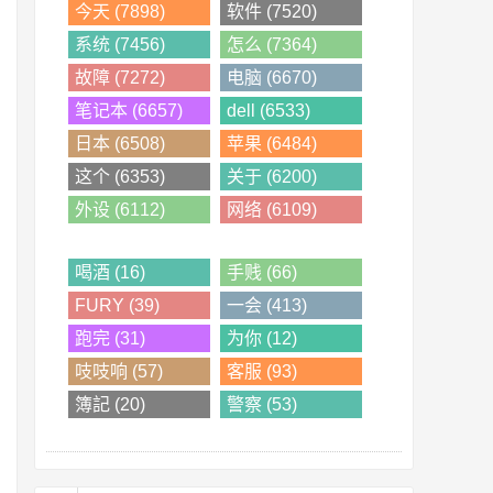
今天 (7898)
软件 (7520)
系统 (7456)
怎么 (7364)
故障 (7272)
电脑 (6670)
笔记本 (6657)
dell (6533)
日本 (6508)
苹果 (6484)
这个 (6353)
关于 (6200)
外设 (6112)
网络 (6109)
喝酒 (16)
手贱 (66)
FURY (39)
一会 (413)
跑完 (31)
为你 (12)
吱吱响 (57)
客服 (93)
簿記 (20)
警察 (53)