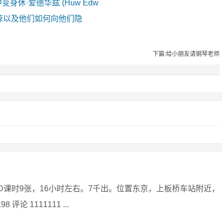
剧中变身休·爱德华兹 (Huw Edw
惊以及他们如何向他们隐
下篇:给小朋友请钢琴老师
D课时9张，16小时左右。7千出。位置东京，上板桥车站附近，
 1111111 ...