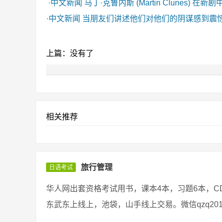
·
中文新闻
马丁·克鲁内斯 (Martin Clunes) 在新
·
中文新闻
当朋友们讲述他们对他们的阴谋感到震
上篇：没有了
相关推荐
旅行管理
日语考试
华人网出套资格考试用书，课本4本，习题6本，C
东武东上线上，池袋，山手线上交易。微信qzq20198 评论