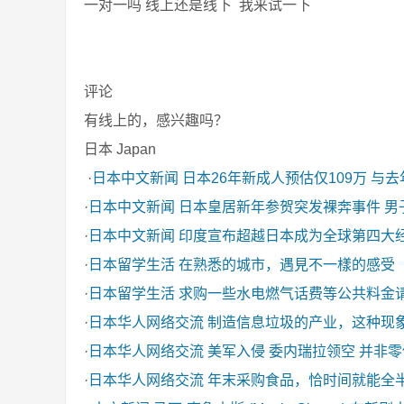
一对一吗 线上还是线下 我来试一下
评论
有线上的，感兴趣吗？
日本 Japan
·
日本中文新闻
日本26年新成人预估仅109万 与
·
日本中文新闻
日本皇居新年参贺突发裸奔事件 男
·
日本中文新闻
印度宣布超越日本成为全球第四大
·
日本留学生活
在熟悉的城市，遇見不一樣的感受
·
日本留学生活
求购一些水电燃气话费等公共料金
·
日本华人网络交流
制造信息垃圾的产业，这种现
·
日本华人网络交流
美军入侵 委内瑞拉领空 并非
·
日本华人网络交流
年末采购食品，恰时间就能全