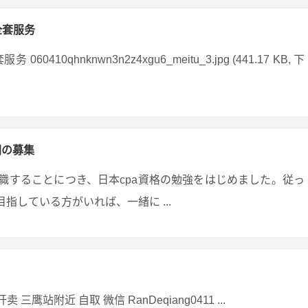
全套服务
hnknwn3n2z4xgu6_meitu_3.jpg (441.17 KB, 下
間の募集
就職することにつき、日本cpa資格の勉強をはじめました。従っ
指している方がいれば、一緒に ...
鹰站附近 自取 微信 RanDeqiang0411 ...