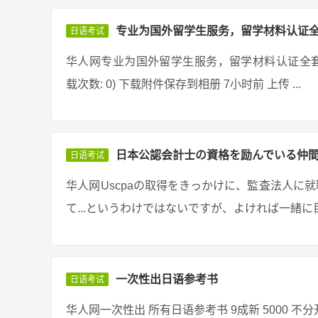
专业为国外留学生服务，留学材料认证
日语考试
华人网专业为国外留学生服务，留学材料认证全套服务 060410q
载次数: 0) 下载附件保存到相册 7小时前 上传 ...
日本公認会計士の資格を励んでいる仲
日语考试
华人网Uscpaの取得をきっかけに、監査法人に
て...というわけではないですが、よければ一緒に目
一次性出日语参考书
日语考试
华人网一次性出 所有日语参考书 9成新 5000 不分开卖 三