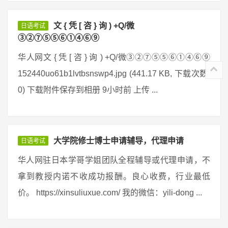
文 { 凭 [ 咨 } 询 ) +Q/微
日语考试
③②⑦⑤⑤⑥①④⑥⑨
华人网文 { 凭 [ 咨 } 询 ) +Q/微③②⑦⑤⑤⑥①④⑥⑨
152440uo61b1lvtbsnswp4.jpg (441.17 KB, 下载次数:
0) 下载附件保存到相册 9小时前 上传 ...
大学院修士博士申请辅导，代理申请
日语考试
华人网驻日本学哥学姐团队全程辅导或代理申请，不
拿到教授内诺不收成功报酬。良心收费，行业最低
价。 https://xinsuliuxue.com/ 我的微信：yili-dong ...