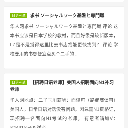
求书 ソーシャルワーク基盤と専門職
日语考试
华人网求书 ソーシャルワーク基盤と専門職 评论 这
本书应该是日本学校的教材，而且好像是较新版本，
LZ是不是觉得这里比去书店找能更快找到？ 评论 学
校要用的书想便宜点买个二手的 ...
【招聘日语老师】美国人招聘面向N1补习
日语考试
老师
华人网地点：二子玉川薪酬：面谈可（路费商谈可）
美国人，日常日语对话没有问题。因急需N1资格证，
现招聘一名面向N1考试的老师。 有意者请加V：
xf444155405详谈 ...