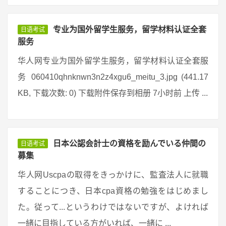
专业为国外留学生服务，留学材料认证全套
日语考试
服务
华人网专业为国外留学生服务，留学材料认证全套服
务 060410qhnknwn3n2z4xgu6_meitu_3.jpg (441.17
KB, 下载次数: 0) 下载附件保存到相册 7小时前 上传 ...
日本公認会計士の資格を励んでいる仲間の
日语考试
募集
华人网Uscpaの取得をきっかけに、監査法人に就職
することにつき、日本cpa資格の勉強をはじめまし
た。従って...というわけではないですが、よければ
一緒に目指している方がいれば、一緒に ...