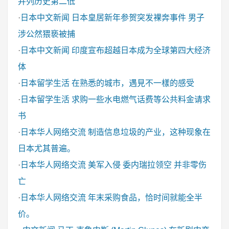
并列历史第二低
·
日本中文新闻
日本皇居新年参贺突发裸奔事件 男子
涉公然猥亵被捕
·
日本中文新闻
印度宣布超越日本成为全球第四大经济
体
·
日本留学生活
在熟悉的城市，遇見不一樣的感受
·
日本留学生活
求购一些水电燃气话费等公共料金请求
书
·
日本华人网络交流
制造信息垃圾的产业，这种现象在
日本尤其普遍。
·
日本华人网络交流
美军入侵 委内瑞拉领空 并非零伤
亡
·
日本华人网络交流
年末采购食品，恰时间就能全半
价。