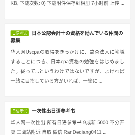
KB, 下载次数: 0) 下载附件保存到相册 7小时前 上传 ...
日本公認会計士の資格を励んでいる仲間の
日语考试
募集
华人网Uscpaの取得をきっかけに、監査法人に就職
することにつき、日本cpa資格の勉強をはじめまし
た。従って...というわけではないですが、よければ
一緒に目指している方がいれば、一緒に ...
一次性出日语参考书
日语考试
华人网一次性出 所有日语参考书 9成新 5000 不分开
卖 三鹰站附近 自取 微信 RanDeqiang0411 ...