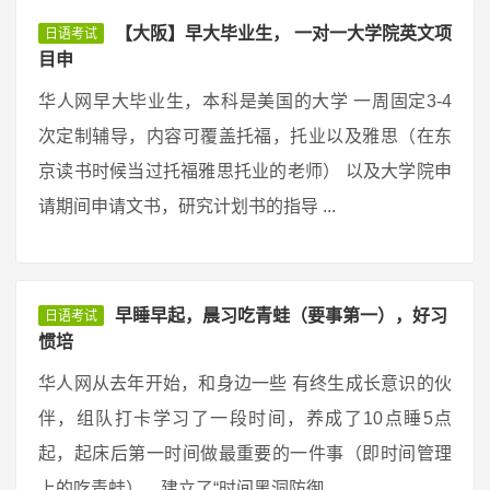
【大阪】早大毕业生， 一对一大学院英文项
日语考试
目申
华人网早大毕业生，本科是美国的大学 一周固定3-4
次定制辅导，内容可覆盖托福，托业以及雅思（在东
京读书时候当过托福雅思托业的老师） 以及大学院申
请期间申请文书，研究计划书的指导 ...
早睡早起，晨习吃青蛙（要事第一），好习
日语考试
惯培
华人网从去年开始，和身边一些 有终生成长意识的伙
伴，组队打卡学习了一段时间，养成了10点睡5点
起，起床后第一时间做最重要的一件事（即时间管理
上的吃青蛙），建立了“时间黑洞防御 ...