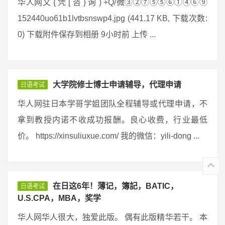
华人网文 { 凭 [ 咨 } 询 ) +Q/微③②⑦⑤⑤⑥①④⑥⑨
152440uo61b1lvtbsnswp4.jpg (441.17 KB, 下载次数:
0) 下载附件保存到相册 9小时前 上传 ...
大学院修士博士申请辅导，代理申请
日语考试
华人网驻日本学哥学姐团队全程辅导或代理申请，不
拿到教授内诺不收成功报酬。良心收费，行业最低
价。 https://xinsuliuxue.com/ 我的微信：yili-dong ...
在日这6年！薄记，簿記，BATIC，
日语考试
U.S.CPA，MBA，奖学
华人网华人很大，独爱此版。 偶有此版精华若干。 本