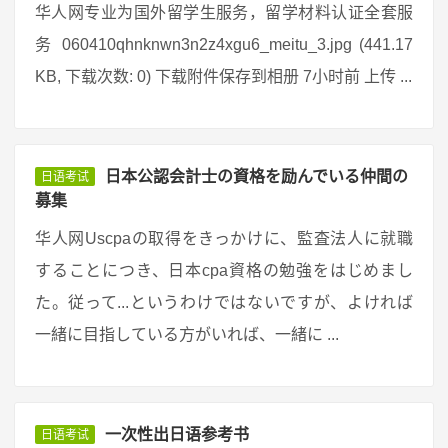
华人网专业为国外留学生服务，留学材料认证全套服
务 060410qhnknwn3n2z4xgu6_meitu_3.jpg (441.17
KB, 下载次数: 0) 下载附件保存到相册 7小时前 上传 ...
日本公認会計士の資格を励んでいる仲間の
日语考试
募集
华人网Uscpaの取得をきっかけに、監査法人に就職
することにつき、日本cpa資格の勉強をはじめまし
た。従って...というわけではないですが、よければ
一緒に目指している方がいれば、一緒に ...
一次性出日语参考书
日语考试