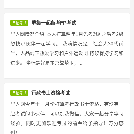
募集一起备考FP考试
日语考试
华人网情况介绍‘ 本人打算明年1月先考3级 之后考2级
想找小伙伴一起学习。 我滴情况是，社会人30代前
半，人品端正热爱学习和户外运动 想持续保持学习和
进步。 坐标最好是东京靠埼玉， ...
行政书士资格考试
日语考试
华人网今年十一月份打算考行政书士资格，有没有一
起考试的小伙伴，可以加我微信，大家一起分享学习
经验。同时更加欢迎考过的前辈给予指导！万分感
谢！ ...