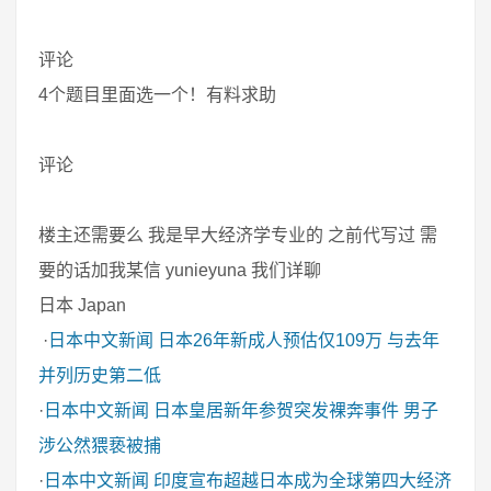
评论
4个题目里面选一个！有料求助
评论
楼主还需要么 我是早大经济学专业的 之前代写过 需
要的话加我某信 yunieyuna 我们详聊
日本 Japan
·
日本中文新闻
日本26年新成人预估仅109万 与去年
并列历史第二低
·
日本中文新闻
日本皇居新年参贺突发裸奔事件 男子
涉公然猥亵被捕
·
日本中文新闻
印度宣布超越日本成为全球第四大经济