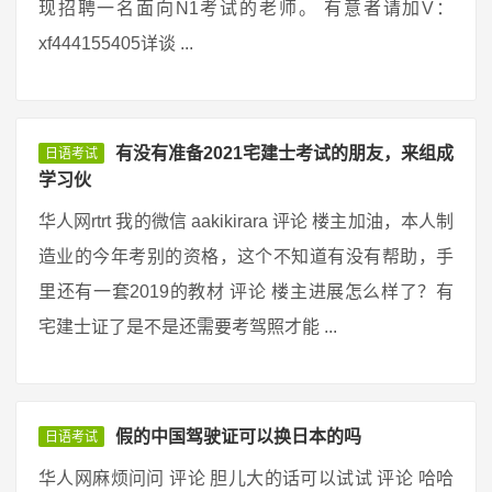
现招聘一名面向N1考试的老师。 有意者请加V：
xf444155405详谈 ...
有没有准备2021宅建士考试的朋友，来组成
日语考试
学习伙
华人网rtrt 我的微信 aakikirara 评论 楼主加油，本人制
造业的今年考别的资格，这个不知道有没有帮助，手
里还有一套2019的教材 评论 楼主进展怎么样了？有
宅建士证了是不是还需要考驾照才能 ...
假的中国驾驶证可以换日本的吗
日语考试
华人网麻烦问问 评论 胆儿大的话可以试试 评论 哈哈