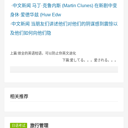
·
中文新闻
马丁·克鲁内斯 (Martin Clunes) 在新剧中变
身休·爱德华兹 (Huw Edw
·
中文新闻
当朋友们讲述他们对他们的阴谋感到震惊以
及他们如何向他们隐
上篇:很全的英语短语，可以防止你英文退化
下篇:愛してる。。。愛される。。。
相关推荐
旅行管理
日语考试