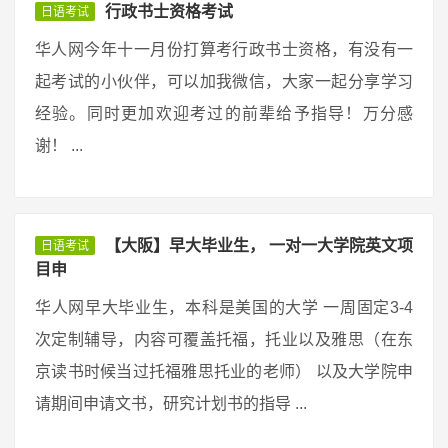
行政书士资格考试
日语考试
华人网今年十一月份打算考行政书士资格，有没有一
起考试的小伙伴，可以加我微信，大家一起分享学习
经验。同时更加欢迎考过的前辈给予指导！万分感
谢！ ...
【大阪】早大毕业生， 一对一大学院英文项
日语考试
目申
华人网早大毕业生，本科是美国的大学 一周固定3-4
次定制辅导，内容可覆盖托福，托业以及雅思（在东
京读书时候当过托福雅思托业的老师） 以及大学院申
请期间申请文书，研究计划书的指导 ...