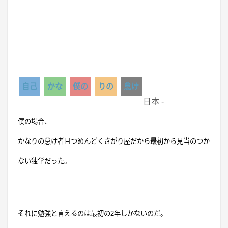
自己
かな
僕の
りの
怠け
日本 -
僕の場合、
かなりの怠け者且つめんどくさがり屋だから最初から見当のつか
ない独学だった。
それに勉強と言えるのは最初の
2
年しかないのだ。