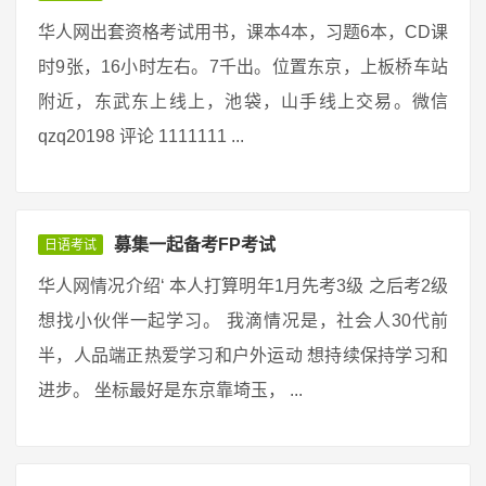
华人网出套资格考试用书，课本4本，习题6本，CD课
时9张，16小时左右。7千出。位置东京，上板桥车站
附近，东武东上线上，池袋，山手线上交易。微信
qzq20198 评论 1111111 ...
募集一起备考FP考试
日语考试
华人网情况介绍‘ 本人打算明年1月先考3级 之后考2级
想找小伙伴一起学习。 我滴情况是，社会人30代前
半，人品端正热爱学习和户外运动 想持续保持学习和
进步。 坐标最好是东京靠埼玉， ...