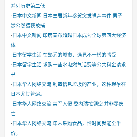
并列历史第二低
·
日本中文新闻
日本皇居新年参贺突发裸奔事件 男子
涉公然猥亵被捕
·
日本中文新闻
印度宣布超越日本成为全球第四大经济
体
·
日本留学生活
在熟悉的城市，遇見不一樣的感受
·
日本留学生活
求购一些水电燃气话费等公共料金请求
书
·
日本华人网络交流
制造信息垃圾的产业，这种现象在
日本尤其普遍。
·
日本华人网络交流
美军入侵 委内瑞拉领空 并非零伤
亡
·
日本华人网络交流
年末采购食品，恰时间就能全半
价。