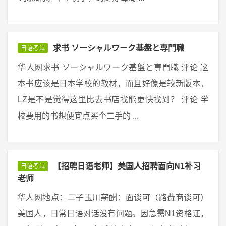
求书 ソーシャルワーク基盤と専門職
日语考试
华人网求书 ソーシャルワーク基盤と専門職 评论 这
本书应该是日本学校的教材，而且好像是较新版本，
LZ是不是觉得这里比去书店找能更快找到？ 评论 学
校要用的书想便宜点买个二手的 ...
【招聘日语老师】美国人招聘面向N1补习
日语考试
老师
华人网地点：二子玉川薪酬：面谈可（路费商谈可）
美国人，日常日语对话没有问题。因急需N1资格证，