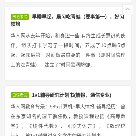
早睡早起，晨习吃青蛙（要事第一），好习
日语考试
惯培
华人网从去年开始，和身边一些 有终生成长意识的伙
伴，组队打卡学习了一段时间，养成了10点睡5点
起，起床后第一时间做最重要的一件事（即时间管理
上的吃青蛙），建立了“时间黑洞防御 ...
1v1辅导研究计划书(情报，通信专业)
日语考试
华人网教育背景：985计算机+早大情报 辅导经历：曾
在东京知名的理工孰任教，教授课程包括《高等数
学》，《线性代数》，《形式语言》，《数理统
计》，曾1v1辅导过多名学生的研究计划书。 ...