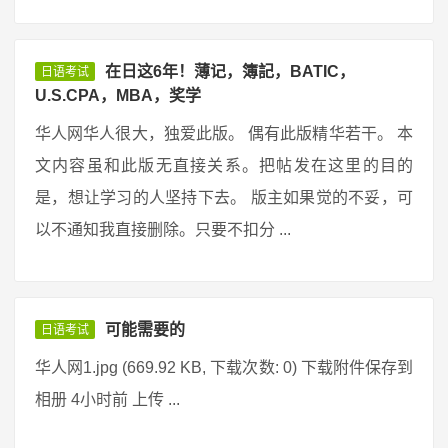
在日这6年！薄记，簿記，BATIC，
日语考试
U.S.CPA，MBA，奖学
华人网华人很大，独爱此版。 偶有此版精华若干。 本
文内容虽和此版无直接关系。把帖发在这里的目的
是，想让学习的人坚持下去。 版主如果觉的不妥，可
以不通知我直接删除。只要不扣分 ...
可能需要的
日语考试
华人网1.jpg (669.92 KB, 下载次数: 0) 下载附件保存到
相册 4小时前 上传 ...