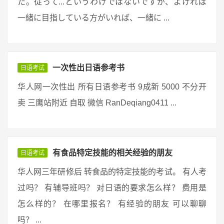
た。従って...というわけではないですが、よければ
一緒に目指している方がいれば、一緒に ...
一次性出日语参考书
日语考试
华人网一次性出 所有日语参考书 9成新 5000 不分开
卖 三鹰站附近 自取 微信 RanDeqiang0411 ...
有食品特定技能的相关经验的朋友
日语考试
华人网三年研修后 转食品的特定技能的考试。 有人考
过吗？ 有辅导班吗？ 对日语的要求怎么样？ 费用是
怎么样的？ 在哪里报名？ 有经验的朋友 可以聊聊
吗？ ...