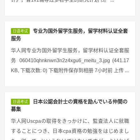
专业为国外留学生服务，留学材料认证全套
日语考试
服务
华人网专业为国外留学生服务，留学材料认证全套服
务 060410qhnknwn3n2z4xgu6_meitu_3.jpg (441.17
KB, 下载次数: 0) 下载附件保存到相册 7小时前 上传 ...
日本公認会計士の資格を励んでいる仲間の
日语考试
募集
华人网Uscpaの取得をきっかけに、監査法人に就職
することにつき、日本cpa資格の勉強をはじめまし