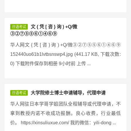
文 { 凭 [ 咨 } 询 ) +Q/微
日语考试
③②⑦⑤⑤⑥①④⑥⑨
华人网文 { 凭 [ 咨 } 询 ) +Q/微③②⑦⑤⑤⑥①④⑥⑨
152440uo61b1lvtbsnswp4.jpg (441.17 KB, 下载次数:
0) 下载附件保存到相册 9小时前 上传 ...
大学院修士博士申请辅导，代理申请
日语考试
华人网驻日本学哥学姐团队全程辅导或代理申请，不
拿到教授内诺不收成功报酬。良心收费，行业最低
价。 https://xinsuliuxue.com/ 我的微信：yili-dong ...