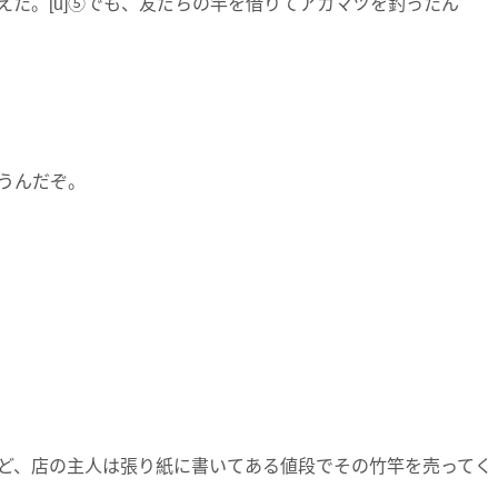
た。[u]⑤でも、友だちの竿を借りてアカマツを釣ったん
うんだぞ。
ど、店の主人は張り紙に書いてある値段でその竹竿を売ってく