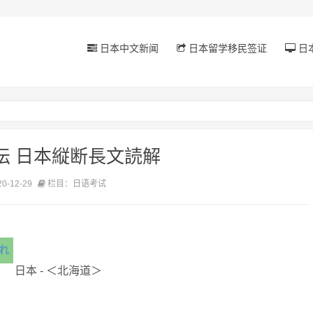
日本中文新闻
日本留学移民签证
日
坛 日本縦断長文読解
-12-29
栏目：日语考试
れ
日本 - ＜北海道＞