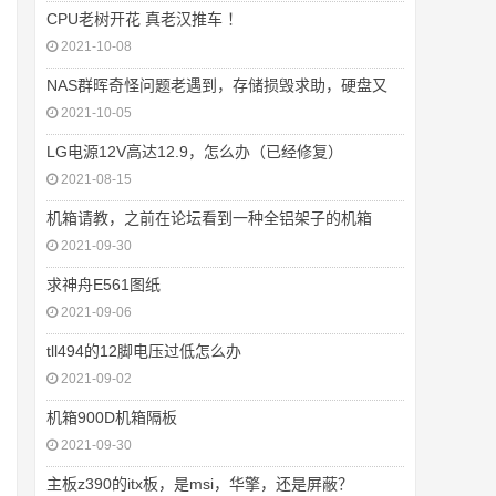
CPU老树开花 真老汉推车 ！
2021-10-08
NAS群晖奇怪问题老遇到，存储损毁求助，硬盘又
2021-10-05
LG电源12V高达12.9，怎么办（已经修复）
2021-08-15
机箱请教，之前在论坛看到一种全铝架子的机箱
2021-09-30
求神舟E561图纸
2021-09-06
tll494的12脚电压过低怎么办
2021-09-02
机箱900D机箱隔板
2021-09-30
主板z390的itx板，是msi，华擎，还是屏蔽？