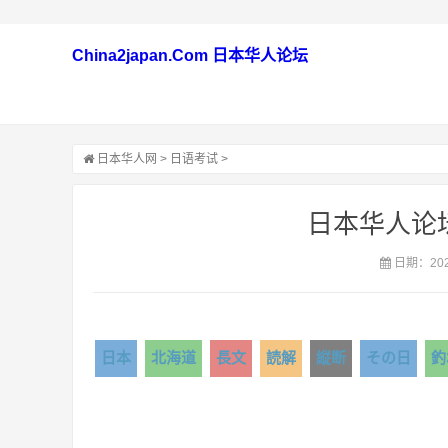
China2japan.Com 日本华人论坛
日本华人网
>
日语考试
>
日本华人论
日期：2020
日本
北海道
長文
読解
縦断
その日
釣