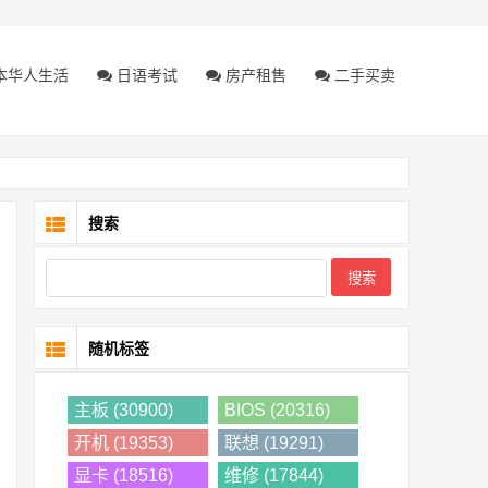
本华人生活
日语考试
房产租售
二手买卖
搜索
随机标签
主板 (30900)
BIOS (20316)
开机 (19353)
联想 (19291)
显卡 (18516)
维修 (17844)