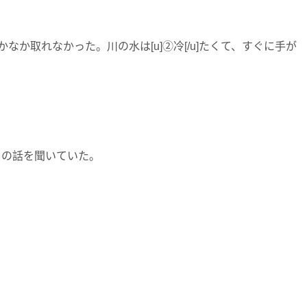
か取れなかった。川の水は[u]②冷[/u]たくて、すぐに手が
ぼくの話を聞いていた。