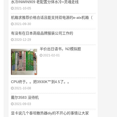
水冷INWIN909 老配置分体水冷+灵魂走线
2021-10-05
机箱求推荐价格合适且能支持双电源的e-atx机箱（
2021-09-30
有没有在日本高级品牌服装公司工作的
2020-12-29
半价出日语书，N2模拟题
2021-02-01
CPU终于。。把3930K艹到4.5了。。
2021-10-08
戴尔3583 没待机
2021-09-03
显卡说几个泰坦散热器diy的不开心的事情让大家