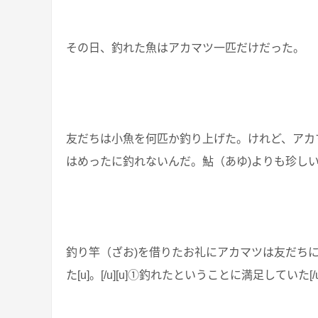
その日、釣れた魚はアカマツ一匹だけだった。
友だちは小魚を何匹か釣り上げた。けれど、アカ
はめったに釣れないんだ。鮎（あゆ)よりも珍し
釣り竿（ざお)を借りたお礼にアカマツは友だち
た[u]。[/u][u]①釣れたということに満足してい