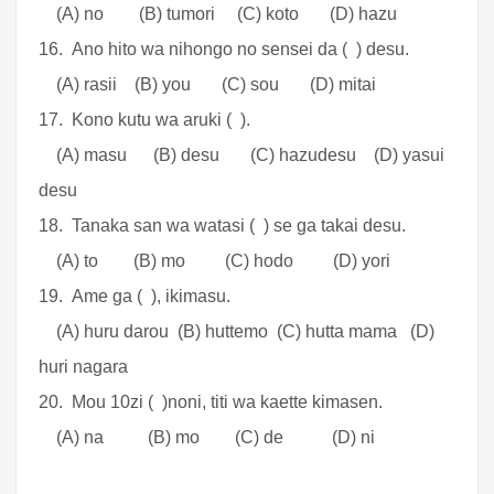
(A) no (B) tumori (C) koto (D) hazu
16. Ano hito wa nihongo no sensei da ( ) desu.
(A) rasii (B) you (C) sou (D) mitai
17. Kono kutu wa aruki ( ).
(A) masu (B) desu (C) hazudesu (D) yasui
desu
18. Tanaka san wa watasi ( ) se ga takai desu.
(A) to (B) mo (C) hodo (D) yori
19. Ame ga ( ), ikimasu.
(A) huru darou (B) huttemo (C) hutta mama (D)
huri nagara
20. Mou 10zi ( )noni, titi wa kaette kimasen.
(A) na (B) mo (C) de (D) ni