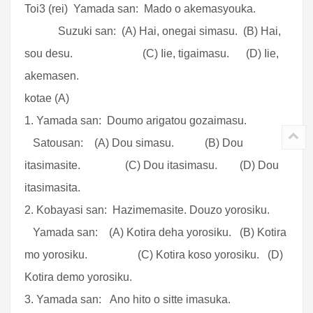
Toi3 (rei) Yamada san: Mado o akemasyouka.
Suzuki san: (A) Hai, onegai simasu. (B) Hai,
sou desu. (C) Iie, tigaimasu. (D) Iie,
akemasen.
kotae (A)
1. Yamada san: Doumo arigatou gozaimasu.
Satousan: (A) Dou simasu. (B) Dou
itasimasite. (C) Dou itasimasu. (D) Dou
itasimasita.
2. Kobayasi san: Hazimemasite. Douzo yorosiku.
Yamada san: (A) Kotira deha yorosiku. (B) Kotira
mo yorosiku. (C) Kotira koso yorosiku. (D)
Kotira demo yorosiku.
3. Yamada san: Ano hito o sitte imasuka.