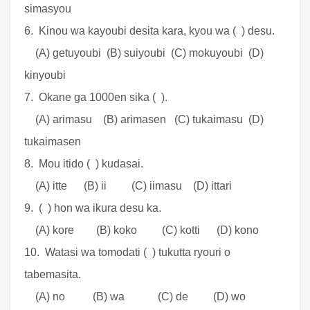
simasyou
6. Kinou wa kayoubi desita kara, kyou wa ( ) desu.
(A) getuyoubi (B) suiyoubi (C) mokuyoubi (D)
kinyoubi
7. Okane ga 1000en sika ( ).
(A) arimasu (B) arimasen (C) tukaimasu (D)
tukaimasen
8. Mou itido ( ) kudasai.
(A) itte (B) ii (C) iimasu (D) ittari
9. ( ) hon wa ikura desu ka.
(A) kore (B) koko (C) kotti (D) kono
10. Watasi wa tomodati ( ) tukutta ryouri o
tabemasita.
(A) no (B) wa (C) de (D) wo