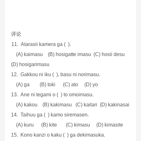
评论
11. Atarasii kamera ga ( ).
(A) kaimasu (B) hosigatte imasu (C) hosii desu
(D) hosigarimasu
12. Gakkou ni iku ( ), basu ni norimasu.
(A) ga (B) toki (C) ato (D) yo
13. Ane ni tegami o ( ) to omoimasu.
(A) kakou (B) kakimasu (C) kaitari (D) kakinasai
14. Taihuu ga ( ) kamo siremasen.
(A) kuru (B) kite (C) kimasu (D) kimasite
15. Kono kanzi o kaku ( ) ga dekimasuka.