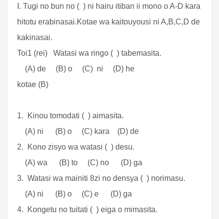
I. Tugi no bun no ( ) ni hairu itiban ii mono o A-D kara
hitotu erabinasai.Kotae wa kaitouyousi ni A,B,C,D de
kakinasai.
Toi1 (rei) Watasi wa ringo ( ) tabemasita.
(A) de (B) o (C) ni (D) he
kotae (B)
1. Kinou tomodati ( ) aimasita.
(A) ni (B) o (C) kara (D) de
2. Kono zisyo wa watasi ( ) desu.
(A) wa (B) to (C) no (D) ga
3. Watasi wa mainiti 8zi no densya ( ) norimasu.
(A) ni (B) o (C) e (D) ga
4. Kongetu no tuitati ( ) eiga o mimasita.