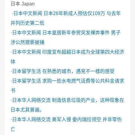
日本 Japan
·
日本中文新闻
日本26年新成人预估仅109万 与去年
并列历史第二低
·
日本中文新闻
日本皇居新年参贺突发裸奔事件 男子
涉公然猥亵被捕
·
日本中文新闻
印度宣布超越日本成为全球第四大经济
体
·
日本留学生活
在熟悉的城市，遇見不一樣的感受
·
日本留学生活
求购一些水电燃气话费等公共料金请求
书
·
日本华人网络交流
制造信息垃圾的产业，这种现象在
日本尤其普遍。
·
日本华人网络交流
美军入侵 委内瑞拉领空 并非零伤
亡