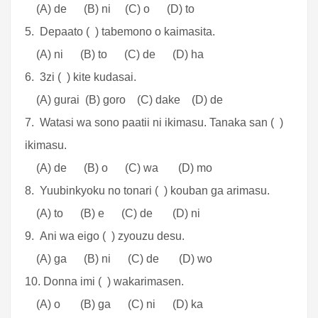
(A) de (B) ni (C) o (D) to
5. Depaato ( ) tabemono o kaimasita.
(A) ni (B) to (C) de (D) ha
6. 3zi ( ) kite kudasai.
(A) gurai (B) goro (C) dake (D) de
7. Watasi wa sono paatii ni ikimasu. Tanaka san ( )
ikimasu.
(A) de (B) o (C) wa (D) mo
8. Yuubinkyoku no tonari ( ) kouban ga arimasu.
(A) to (B) e (C) de (D) ni
9. Ani wa eigo ( ) zyouzu desu.
(A) ga (B) ni (C) de (D) wo
10. Donna imi ( ) wakarimasen.
(A) o (B) ga (C) ni (D) ka