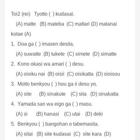
Toi2 (rei) Tyotto ( ) kudasai.
(A) matte (B) mateba (C) mattari (D) matanai
kotae (A)
1. Doa ga ( ) imasen desita.
(A) suwatte (B) tukete (C) simete (D) simatte
2. Kono okasi wa amari ( ) desu.
(A) oisiku nai (B) oisii (C) oisikatta (D) oisisou
3. Motto benkyou ( ) hou ga ii desu yo.
(A) site (B) sinakute (C) sita (D) sinakatta
4. Yamada san wa eigo ga ( ) masu.
(A) si (B) hanasi (C) utai (D) deki
5. Benkyou ( ) bangohan o tabemasita.
(A) sitai (B) site kudasai (C) site kara (D)