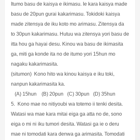
Itumo basu de kaisya e ikimasu. Ie kara kaisya made
basu de 20pun gurai kakarimasu. Tokidoki kaisya
made zitensya de iku koto mo arimasu. Zitensya da
to 30pun kakarimasu. Hutuu wa zitensya yori basu de
itta hou ga hayai desu. Kinou wa basu de ikimasita
ga, miti ga konde ita no de itumo yori 15hun mo
nagaku kakarimasita.
(situmon) Kono hito wa kinou kaisya e iku toki,
nanpun kakarimasita ka.
(A) 15hun (B) 20pun (C) 30pun (D) 35hun
5. Kono mae no nitiyoubi wa totemo ii tenki desita.
Watasi wa mae kara mitai eiga ga atta no de, sono
eiga o mi ni iku tumori desita. Watasi ga ie o deru
mae ni tomodati kara denwa ga arimasita. Tomodati