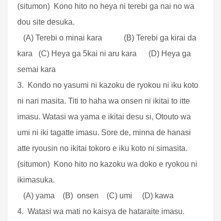
(situmon) Kono hito no heya ni terebi ga nai no wa
dou site desuka.
(A) Terebi o minai kara (B) Terebi ga kirai da
kara (C) Heya ga 5kai ni aru kara (D) Heya ga
semai kara
3. Kondo no yasumi ni kazoku de ryokou ni iku koto
ni nari masita. Titi to haha wa onsen ni ikitai to itte
imasu. Watasi wa yama e ikitai desu si, Otouto wa
umi ni iki tagatte imasu. Sore de, minna de hanasi
atte ryousin no ikitai tokoro e iku koto ni simasita.
(situmon) Kono hito no kazoku wa doko e ryokou ni
ikimasuka.
(A) yama (B) onsen (C) umi (D) kawa
4. Watasi wa mati no kaisya de hataraite imasu.