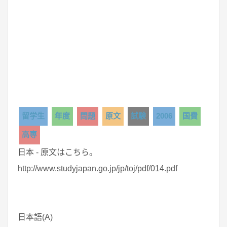
留学生
年度
問題
原文
試験
2006
国費
高専
日本 - 原文はこちら。
http://www.studyjapan.go.jp/jp/toj/pdf/014.pdf
日本語(A)