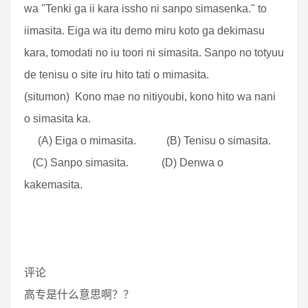
wa "Tenki ga ii kara issho ni sanpo simasenka." to
iimasita. Eiga wa itu demo miru koto ga dekimasu
kara, tomodati no iu toori ni simasita. Sanpo no totyuu
de tenisu o site iru hito tati o mimasita.
(situmon) Kono mae no nitiyoubi, kono hito wa nani
o simasita ka.
(A) Eiga o mimasita. (B) Tenisu o simasita.
(C) Sanpo simasita. (D) Denwa o
kakemasita.
评论
高专是什么意思啊？？