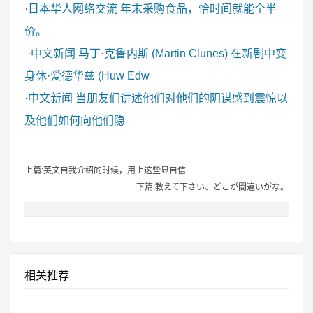
·
日本华人网络交流
年末采购食品，恰时间就能全半
价。
·
中文新闻
马丁·克鲁内斯 (Martin Clunes) 在新剧中变
身休·爱德华兹 (Huw Edw
·
中文新闻
当朋友们讲述他们对他们的阴谋感到震惊以
及他们如何向他们隐
上篇:英文自我介绍的时候，用上这些显自信
下篇:教えて下さい、どこが間違いがな。
相关推荐