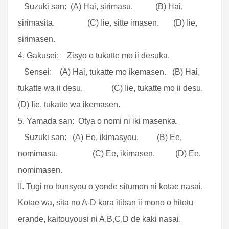
Suzuki san: (A) Hai, sirimasu. (B) Hai,
sirimasita. (C) Iie, sitte imasen. (D) Iie,
sirimasen.
4. Gakusei: Zisyo o tukatte mo ii desuka.
Sensei: (A) Hai, tukatte mo ikemasen. (B) Hai,
tukatte wa ii desu. (C) Iie, tukatte mo ii desu.
(D) Iie, tukatte wa ikemasen.
5. Yamada san: Otya o nomi ni iki masenka.
Suzuki san: (A) Ee, ikimasyou. (B) Ee,
nomimasu. (C) Ee, ikimasen. (D) Ee,
nomimasen.
II. Tugi no bunsyou o yonde situmon ni kotae nasai.
Kotae wa, sita no A-D kara itiban ii mono o hitotu
erande, kaitouyousi ni A,B,C,D de kaki nasai.