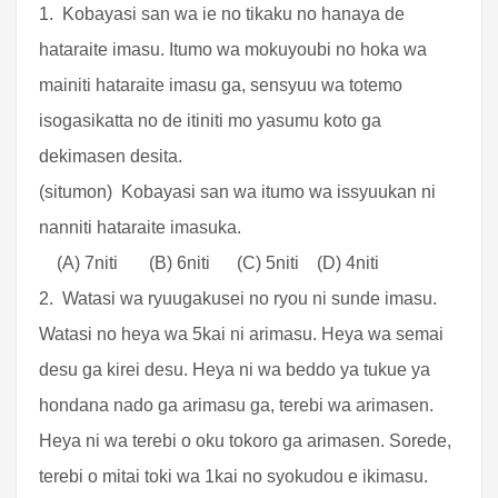
1. Kobayasi san wa ie no tikaku no hanaya de
hataraite imasu. Itumo wa mokuyoubi no hoka wa
mainiti hataraite imasu ga, sensyuu wa totemo
isogasikatta no de itiniti mo yasumu koto ga
dekimasen desita.
(situmon) Kobayasi san wa itumo wa issyuukan ni
nanniti hataraite imasuka.
(A) 7niti (B) 6niti (C) 5niti (D) 4niti
2. Watasi wa ryuugakusei no ryou ni sunde imasu.
Watasi no heya wa 5kai ni arimasu. Heya wa semai
desu ga kirei desu. Heya ni wa beddo ya tukue ya
hondana nado ga arimasu ga, terebi wa arimasen.
Heya ni wa terebi o oku tokoro ga arimasen. Sorede,
terebi o mitai toki wa 1kai no syokudou e ikimasu.