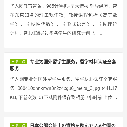
华人网教育背景：985计算机+早大情报 辅导经历：曾
在东京知名的理工孰任教，教授课程包括《高等数
学》，《线性代数》，《形式语言》，《数理统
计》，曾1v1辅导过多名学生的研究计划书。 ...
专业为国外留学生服务，留学材料认证全套
日语考试
服务
华人网专业为国外留学生服务，留学材料认证全套服
务 060410qhnknwn3n2z4xgu6_meitu_3.jpg (441.17
KB, 下载次数: 0) 下载附件保存到相册 7小时前 上传 ...
日本公認会計士の資格を励んでいる仲間の
日语考试