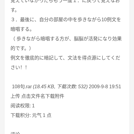
覚えていなかったらもう一度１．に戻って覚えなお
す。
３．最後に、自分の部屋の中を歩きながら10例文を
暗唱する。
（ 歩きながら暗唱する方が、脳脳が活発になり効果
的です。）
例文を徹底的に暗記して、文法を得点源にしてくだ
さい！！
108句.rar
(18.45 KB, 下载次数: 532)
2009-9-8 19:51
上传 点击文件名下载附件
阅读权限: 1
下载积分: 元气 1 点