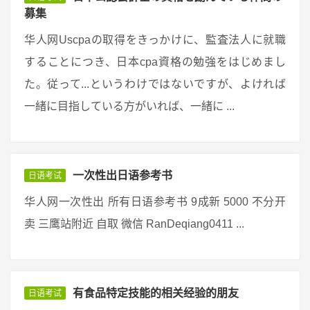
募集
华人网Uscpaの取得をきっかけに、監査法人に就職
することにつき、日本cpa資格の勉強をはじめまし
た。従って...というわけではないですが、よければ
一緒に目指している方がいれば、一緒に ...
一次性出日语参考书
日语考试
华人网一次性出 所有日语参考书 9成新 5000 不分开
卖 三鹰站附近 自取 微信 RanDeqiang0411 ...
有食品特定技能的相关经验的朋友
日语考试