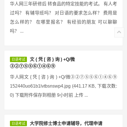
华人网三年研修后 转食品的特定技能的考试。 有人考
过吗？ 有辅导班吗？ 对日语的要求怎么样？ 费用是
怎么样的？ 在哪里报名？ 有经验的朋友 可以聊聊
吗？ ...
文 { 凭 [ 咨 } 询 ) +Q/微
日语考试
③②⑦⑤⑤⑥①④⑥⑨
华人网文 { 凭 [ 咨 } 询 ) +Q/微③②⑦⑤⑤⑥①④⑥⑨
152440uo61b1lvtbsnswp4.jpg (441.17 KB, 下载次数:
0) 下载附件保存到相册 9小时前 上传 ...
大学院修士博士申请辅导，代理申请
日语考试