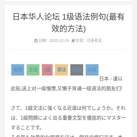
日本华人论坛 1级语法例句(最有
效的方法)
日期：2020-12-29
栏目：日语考试
有效
方法
1级
语法
例句
以此
日本 - 谨以
此贴,送上对一级憧憬,又懒于背诵一级语法的朋友们!
さて、1級文法に強くなる近道は何でしょうか。それ
は、1級問題によく出る重要文型を徹底的にマスター
することです。