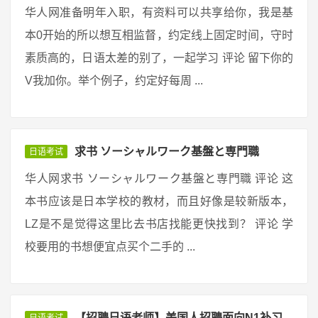
华人网准备明年入职，有资料可以共享给你，我是基
本0开始的所以想互相监督，约定线上固定时间，守时
素质高的，日语太差的别了，一起学习 评论 留下你的
V我加你。举个例子，约定好每周 ...
求书 ソーシャルワーク基盤と専門職
日语考试
华人网求书 ソーシャルワーク基盤と専門職 评论 这
本书应该是日本学校的教材，而且好像是较新版本，
LZ是不是觉得这里比去书店找能更快找到？ 评论 学
校要用的书想便宜点买个二手的 ...
【招聘日语老师】美国人招聘面向N1补习