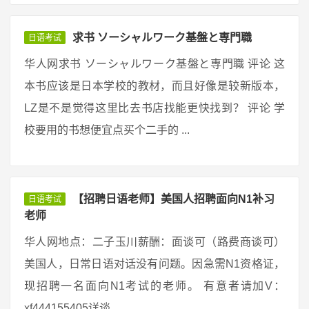
求书 ソーシャルワーク基盤と専門職
日语考试
华人网求书 ソーシャルワーク基盤と専門職 评论 这
本书应该是日本学校的教材，而且好像是较新版本，
LZ是不是觉得这里比去书店找能更快找到？ 评论 学
校要用的书想便宜点买个二手的 ...
【招聘日语老师】美国人招聘面向N1补习
日语考试
老师
华人网地点：二子玉川薪酬：面谈可（路费商谈可）
美国人，日常日语对话没有问题。因急需N1资格证，
现招聘一名面向N1考试的老师。 有意者请加V：
xf444155405详谈 ...