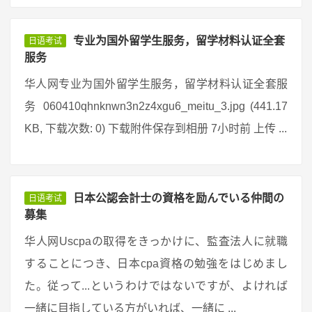
专业为国外留学生服务，留学材料认证全套
日语考试
服务
华人网专业为国外留学生服务，留学材料认证全套服
务 060410qhnknwn3n2z4xgu6_meitu_3.jpg (441.17
KB, 下载次数: 0) 下载附件保存到相册 7小时前 上传 ...
日本公認会計士の資格を励んでいる仲間の
日语考试
募集
华人网Uscpaの取得をきっかけに、監査法人に就職
することにつき、日本cpa資格の勉強をはじめまし
た。従って...というわけではないですが、よければ
一緒に目指している方がいれば、一緒に ...