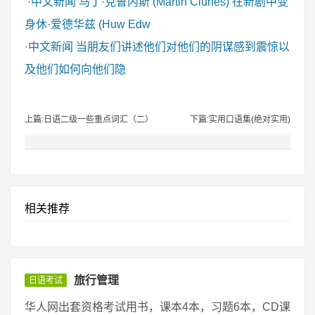
·
中文新闻
马丁·克鲁内斯 (Martin Clunes) 在新剧中变
身休·爱德华兹 (Huw Edw
·
中文新闻
当朋友们讲述他们对他们的阴谋感到震惊以
及他们如何向他们隐
上篇:日语二级一些重点词汇（二）
下篇:实用口语集(绝对实用)
相关推荐
旅行管理
日语考试
华人网出套资格考试用书，课本4本，习题6本，CD课