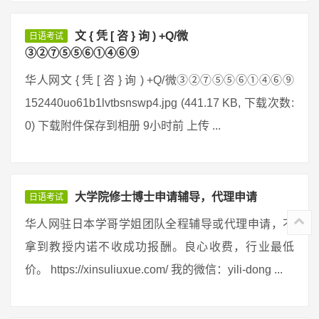
文 { 凭 [ 咨 } 询 ) +Q/微
日语考试
③②⑦⑤⑤⑥①④⑥⑨
华人网文 { 凭 [ 咨 } 询 ) +Q/微③②⑦⑤⑤⑥①④⑥⑨
152440uo61b1lvtbsnswp4.jpg (441.17 KB, 下载次数:
0) 下载附件保存到相册 9小时前 上传 ...
大学院修士博士申请辅导，代理申请
日语考试
华人网驻日本学哥学姐团队全程辅导或代理申请，不
拿到教授内诺不收成功报酬。良心收费，行业最低
价。 https://xinsuliuxue.com/ 我的微信：yili-dong ...