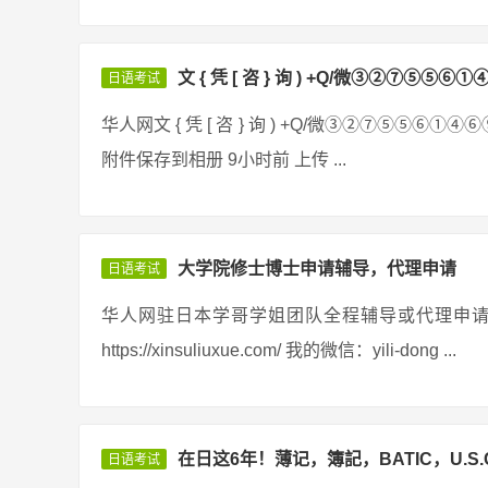
文 { 凭 [ 咨 } 询 ) +Q/微③②⑦⑤⑤⑥
日语考试
华人网文 { 凭 [ 咨 } 询 ) +Q/微③②⑦⑤⑤⑥①④⑥⑨ 152
附件保存到相册 9小时前 上传 ...
大学院修士博士申请辅导，代理申请
日语考试
华人网驻日本学哥学姐团队全程辅导或代理申
https://xinsuliuxue.com/ 我的微信：yili-dong ...
在日这6年！薄记，簿記，BATIC，U.S
日语考试