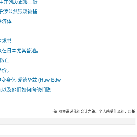
去年并列历史第二低
子涉公然猥亵被捕
经济体
请求书
象在日本尤其普遍。
零伤亡
半价。
剧中变身休·爱德华兹 (Huw Edw
惊以及他们如何向他们隐
下篇:随便说说我的会计之路。个人感受什么的，轻拍