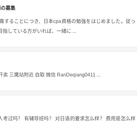
間の募集
就職することにつき、日本cpa資格の勉強をはじめました。従っ
指している方がいれば、一緒に ...
鹰站附近 自取 微信 RanDeqiang0411 ...
人考过吗？ 有辅导班吗？ 对日语的要求怎么样？ 费用是怎么样