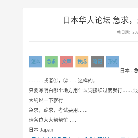
日本华人论坛 急求
日期：2020
怎么
急求
文章
换成
笔记
形式
日本 -
………或者①，②……这样的。
只要写明白哪个地方用什么词接续过度就行……比
大约说一下就行
急求，跪求，考试要用……
请各位大大帮帮忙……
日本 Japan