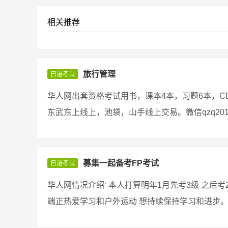
相关推荐
旅行管理
日语考试
华人网出套资格考试用书，课本4本，习题6本，C
东武东上线上，池袋，山手线上交易。微信qzq20198 评论
募集一起备考FP考试
日语考试
华人网情况介绍‘ 本人打算明年1月先考3级 之后
端正热爱学习和户外运动 想持续保持学习和进步。 坐