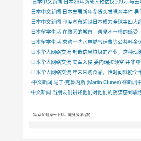
·
日本中文新闻
日本26年新成人预估仅109万 与
·
日本中文新闻
日本皇居新年参贺突发裸奔事件 男
·
日本中文新闻
印度宣布超越日本成为全球第四大
·
日本留学生活
在熟悉的城市，遇見不一樣的感受
·
日本留学生活
求购一些水电燃气话费等公共料金
·
日本华人网络交流
制造信息垃圾的产业，这种现
·
日本华人网络交流
美军入侵 委内瑞拉领空 并非
·
日本华人网络交流
年末采购食品，恰时间就能全
·
中文新闻
马丁·克鲁内斯 (Martin Clunes) 在新
·
中文新闻
当朋友们讲述他们对他们的阴谋感到震
上篇:帮忙翻译一下呗。健身房课程的