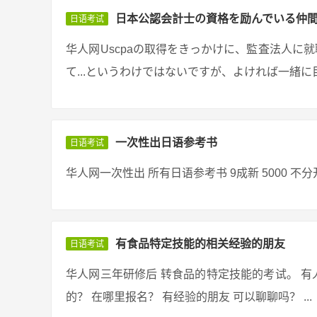
日本公認会計士の資格を励んでいる仲
日语考试
华人网Uscpaの取得をきっかけに、監査法人に
て...というわけではないですが、よければ一緒に目
一次性出日语参考书
日语考试
华人网一次性出 所有日语参考书 9成新 5000 不分开卖 三
有食品特定技能的相关经验的朋友
日语考试
华人网三年研修后 转食品的特定技能的考试。 有
的？ 在哪里报名？ 有经验的朋友 可以聊聊吗？ ...