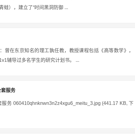
），建立了“时间黑洞防御 ...
经历：曾在东京知名的理工孰任教，教授课程包括《高等数学》，
1辅导过多名学生的研究计划书。 ...
全套服务
hnknwn3n2z4xgu6_meitu_3.jpg (441.17 KB, 下