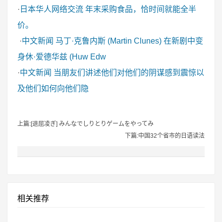
·
日本华人网络交流
年末采购食品，恰时间就能全半
价。
·
中文新闻
马丁·克鲁内斯 (Martin Clunes) 在新剧中变
身休·爱德华兹 (Huw Edw
·
中文新闻
当朋友们讲述他们对他们的阴谋感到震惊以
及他们如何向他们隐
上篇:[退屈凌ぎ] みんなでしりとりゲームをやってみ
下篇:中国32个省市的日语读法
相关推荐