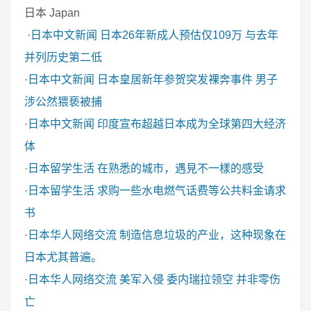
日本 Japan
·
日本中文新闻
日本26年新成人预估仅109万 与去年
并列历史第二低
·
日本中文新闻
日本皇居新年参贺突发裸奔事件 男子
涉公然猥亵被捕
·
日本中文新闻
印度宣布超越日本成为全球第四大经济
体
·
日本留学生活
在熟悉的城市，遇見不一樣的感受
·
日本留学生活
求购一些水电燃气话费等公共料金请求
书
·
日本华人网络交流
制造信息垃圾的产业，这种现象在
日本尤其普遍。
·
日本华人网络交流
美军入侵 委内瑞拉领空 并非零伤
亡