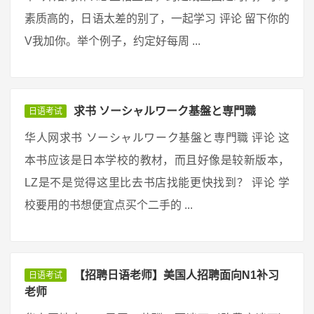
素质高的，日语太差的别了，一起学习 评论 留下你的
V我加你。举个例子，约定好每周 ...
求书 ソーシャルワーク基盤と専門職
日语考试
华人网求书 ソーシャルワーク基盤と専門職 评论 这
本书应该是日本学校的教材，而且好像是较新版本，
LZ是不是觉得这里比去书店找能更快找到？ 评论 学
校要用的书想便宜点买个二手的 ...
【招聘日语老师】美国人招聘面向N1补习
日语考试
老师