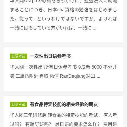
华人网Uscpaの取得をきっかけに、監査法人に就職
することにつき、日本cpa資格の勉強をはじめまし
た。従って...というわけではないですが、よければ
一緒に目指している方がいれば、一緒に ...
一次性出日语参考书
日语考试
华人网一次性出 所有日语参考书 9成新 5000 不分开
卖 三鹰站附近 自取 微信 RanDeqiang0411 ...
有食品特定技能的相关经验的朋友
日语考试
华人网三年研修后 转食品的特定技能的考试。 有人考
过吗？ 有辅导班吗？ 对日语的要求怎么样？ 费用是