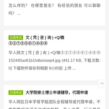
怎么样的？ 在哪里报名？ 有经验的朋友 可以聊聊
吗？ ...
文 { 凭 [ 咨 } 询 ) +Q/微
日语考试
③②⑦⑤⑤⑥①④⑥⑨
华人网文 { 凭 [ 咨 } 询 ) +Q/微③②⑦⑤⑤⑥①④⑥⑨
152440uo61b1lvtbsnswp4.jpg (441.17 KB, 下载次数:
0) 下载附件保存到相册 9小时前 上传 ...
大学院修士博士申请辅导，代理申请
日语考试
华人网驻日本学哥学姐团队全程辅导或代理申请，不