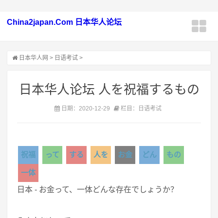
China2japan.Com 日本华人论坛
日本华人网
>
日语考试
>
日本华人论坛 人を祝福するもの
日期：2020-12-29
栏目：日语考试
祝福
って
する
人を
お金
どん
もの
一体
日本 - お金って、一体どんな存在でしょうか？