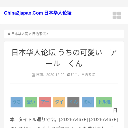
China2japan.Com 日本华人论坛
日本华人网
>
日语考试
>
日本华人论坛 うちの可愛い ア
ール くん
日期：2020-12-29
栏目：日语考试
うち
愛い
アー
タイ
くん
の可
トル通
日
本 - タイトル通りです。[.2D2EA467F] [.2D2EA467F]