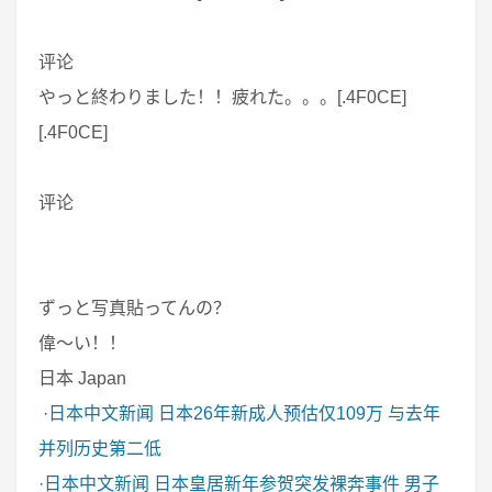
评论
やっと終わりました！！疲れた。。。[.4F0CE]
[.4F0CE]
评论
ずっと写真貼ってんの？
偉～い！！
日本 Japan
·
日本中文新闻
日本26年新成人预估仅109万 与去年
并列历史第二低
·
日本中文新闻
日本皇居新年参贺突发裸奔事件 男子