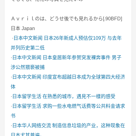
Ａｖｒｉｌのは、どうせ後でも見れるから[.90BFD]
日本 Japan
·
日本中文新闻
日本26年新成人预估仅109万 与去年
并列历史第二低
·
日本中文新闻
日本皇居新年参贺突发裸奔事件 男子
涉公然猥亵被捕
·
日本中文新闻
印度宣布超越日本成为全球第四大经济
体
·
日本留学生活
在熟悉的城市，遇見不一樣的感受
·
日本留学生活
求购一些水电燃气话费等公共料金请求
书
·
日本华人网络交流
制造信息垃圾的产业，这种现象在
日本尤其普遍。