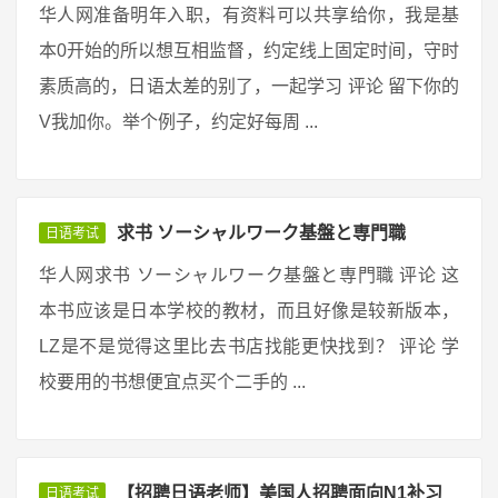
华人网准备明年入职，有资料可以共享给你，我是基
本0开始的所以想互相监督，约定线上固定时间，守时
素质高的，日语太差的别了，一起学习 评论 留下你的
V我加你。举个例子，约定好每周 ...
求书 ソーシャルワーク基盤と専門職
日语考试
华人网求书 ソーシャルワーク基盤と専門職 评论 这
本书应该是日本学校的教材，而且好像是较新版本，
LZ是不是觉得这里比去书店找能更快找到？ 评论 学
校要用的书想便宜点买个二手的 ...
【招聘日语老师】美国人招聘面向N1补习
日语考试