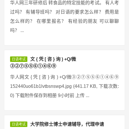
华人网三年研修后 转食品的特定技能的考试。 有人考
过吗？ 有辅导班吗？ 对日语的要求怎么样？ 费用是
怎么样的？ 在哪里报名？ 有经验的朋友 可以聊聊
吗？ ...
文 { 凭 [ 咨 } 询 ) +Q/微
日语考试
③②⑦⑤⑤⑥①④⑥⑨
华人网文 { 凭 [ 咨 } 询 ) +Q/微③②⑦⑤⑤⑥①④⑥⑨
152440uo61b1lvtbsnswp4.jpg (441.17 KB, 下载次数:
0) 下载附件保存到相册 9小时前 上传 ...
大学院修士博士申请辅导，代理申请
日语考试