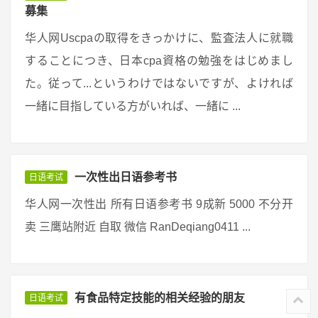
募集
华人网Uscpaの取得をきっかけに、監査法人に就職
することにつき、日本cpa資格の勉強をはじめまし
た。従って...というわけではないですが、よければ
一緒に目指している方がいれば、一緒に ...
一次性出日语参考书
日语考试
华人网一次性出 所有日语参考书 9成新 5000 不分开
卖 三鹰站附近 自取 微信 RanDeqiang0411 ...
有食品特定技能的相关经验的朋友
日语考试