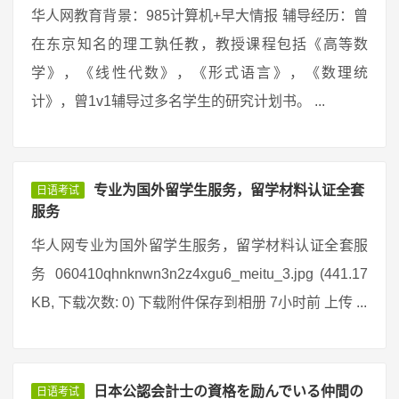
华人网教育背景：985计算机+早大情报 辅导经历：曾
在东京知名的理工孰任教，教授课程包括《高等数
学》，《线性代数》，《形式语言》，《数理统
计》，曾1v1辅导过多名学生的研究计划书。 ...
专业为国外留学生服务，留学材料认证全套
日语考试
服务
华人网专业为国外留学生服务，留学材料认证全套服
务 060410qhnknwn3n2z4xgu6_meitu_3.jpg (441.17
KB, 下载次数: 0) 下载附件保存到相册 7小时前 上传 ...
日本公認会計士の資格を励んでいる仲間の
日语考试