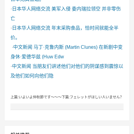
·
日本华人网络交流
美军入侵 委内瑞拉领空 并非零伤
亡
·
日本华人网络交流
年末采购食品，恰时间就能全半
价。
·
中文新闻
马丁·克鲁内斯 (Martin Clunes) 在新剧中变
身休·爱德华兹 (Huw Edw
·
中文新闻
当朋友们讲述他们对他们的阴谋感到震惊以
及他们如何向他们隐
上篇:いよいよ仲秋節です～～～
下篇:フェレットがほしい人いません？