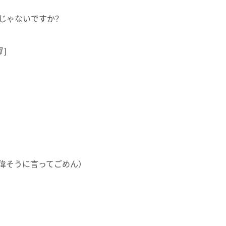
じゃないですか？
辑
]
偉そうに言ってごめん）