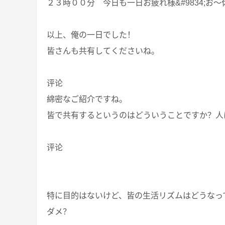
２３時００分 今日も一日お疲れ様&#9834;お～休～み&
以上、俺の一日でした！
皆さんも共有してくださいね。
评论
綿密なご紹介ですね。
皆で共有するというのはどういうことですか？人
评论
特に目的はないけど、皆の生活リズムはどうなっ
ダメ？