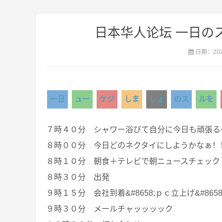
日本华人论坛 一日の
日期：2020
一日
ュー
ケジ
しま
しょ
のス
ルを
７時４０分 シャワー浴びて自分に今日も頑張る
８時００分 今日どのネクタイにしようかなぁ！
８時１０分 朝食＋テレビで朝ニュースチェック
８時３０分 出発
９時１５分 会社到着&#8658;ｐｃ立上げ&#8658
９時３０分 メールチャッッッック