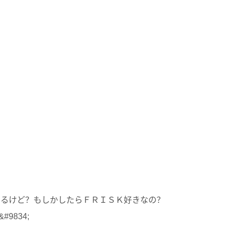
食べてるけど？もしかしたらＦＲＩＳＫ好きなの？
9834;