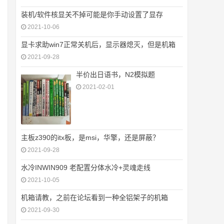
装机/软件核显关不掉可能是你手动设置了显存
2021-10-06
显卡求助win7正常关机后，显示器熄灭，但是机箱
2021-09-28
半价出日语书，N2模拟题
2021-02-01
主板z390的itx板，是msi，华擎，还是屏蔽？
2021-09-28
水冷INWIN909 老配置分体水冷+灵魂走线
2021-10-05
机箱请教，之前在论坛看到一种全铝架子的机箱
2021-09-30