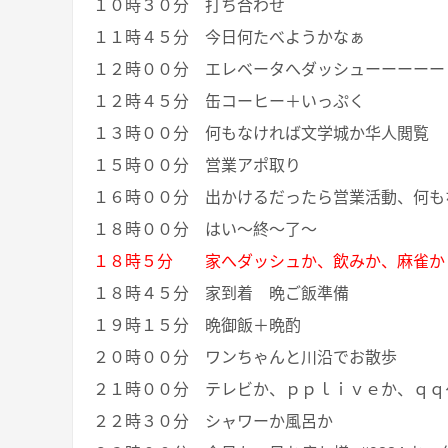
１０時３０分 打ち合わせ
１１時４５分 今日何たべようかなぁ
１２時００分 エレベータへダッシューーーーー
１２時４５分 缶コーヒー＋いっぷく
１３時００分 何もなければ文学城か华人閲覧
１５時００分 営業アポ取り
１６時００分 出かけるだったら営業活動、何も
１８時００分 はい～終～了～
１８時５分 家へダッシュか、飲みか、麻雀か
１８時４５分 家到着 晩ご飯準備
１９時１５分 晩御飯＋晩酌
２０時００分 ワンちゃんと川沿でお散歩
２１時００分 テレビか、ｐｐｌｉｖｅか、ｑｑ
２２時３０分 シャワーか風呂か