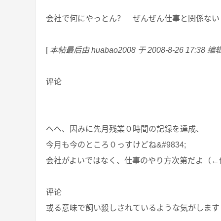
会社で何にやっとん？ ぜんぜん仕事と関係ない
[
本帖最后由 huabao2008 于 2008-8-26 17:38 编
评论
へへ、因みに先月残業０時間の記録を達成、
今月も今のところ０っすけどね&#9834;
会社がよいではなく、仕事のやり方次第だよ（←
评论
或る意味で飼い殺しされているような気がします