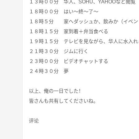
１３時００分 华人、SOHU、YAHOOなど閲覧
１８時００分 はい～終～了～
１８時５分 家へダッシュか、飲みか（イベン
１８時１５分 家到着＋弁当食べる
１９時１５分 テレビを見ながら、华人に水入れ
２１時３０分 ジムに行く
２３時００分 ビデオチャットする
２４時３０分 夢
以上、俺の一日でした！
皆さんも共有してくださいね。
评论