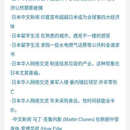
涉公然猥亵被捕
·
日本中文新闻
印度宣布超越日本成为全球第四大经济
体
·
日本留学生活
在熟悉的城市，遇見不一樣的感受
·
日本留学生活
求购一些水电燃气话费等公共料金请求
书
·
日本华人网络交流
制造信息垃圾的产业，这种现象在
日本尤其普遍。
·
日本华人网络交流
美军入侵 委内瑞拉领空 并非零伤
亡
·
日本华人网络交流
年末采购食品，恰时间就能全半
价。
·
中文新闻
马丁·克鲁内斯 (Martin Clunes) 在新剧中变
身休·爱德华兹 (Huw Edw