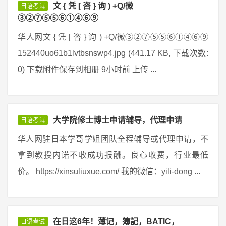
文 { 凭 [ 咨 } 询 ) +Q/微
日语考试
③②⑦⑤⑤⑥①④⑥⑨
华人网文 { 凭 [ 咨 } 询 ) +Q/微③②⑦⑤⑤⑥①④⑥⑨
152440uo61b1lvtbsnswp4.jpg (441.17 KB, 下载次数:
0) 下载附件保存到相册 9小时前 上传 ...
大学院修士博士申请辅导，代理申请
日语考试
华人网驻日本学哥学姐团队全程辅导或代理申请，不
拿到教授内诺不收成功报酬。良心收费，行业最低
价。 https://xinsuliuxue.com/ 我的微信：yili-dong ...
在日这6年！薄记，簿記，BATIC，
日语考试