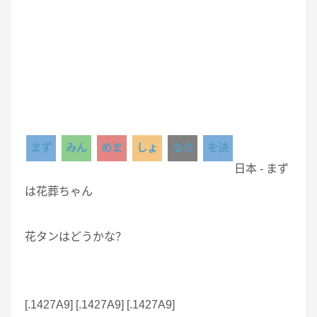
まず
みん
めま
しょ
なの
を決
日本 - まず
は花葬ちゃん
花タンはどうかな？
[.1427A9] [.1427A9] [.1427A9]