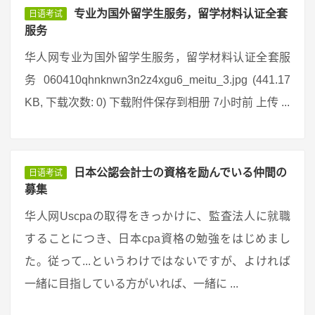
专业为国外留学生服务，留学材料认证全套
日语考试
服务
华人网专业为国外留学生服务，留学材料认证全套服
务 060410qhnknwn3n2z4xgu6_meitu_3.jpg (441.17
KB, 下载次数: 0) 下载附件保存到相册 7小时前 上传 ...
日本公認会計士の資格を励んでいる仲間の
日语考试
募集
华人网Uscpaの取得をきっかけに、監査法人に就職
することにつき、日本cpa資格の勉強をはじめまし
た。従って...というわけではないですが、よければ
一緒に目指している方がいれば、一緒に ...