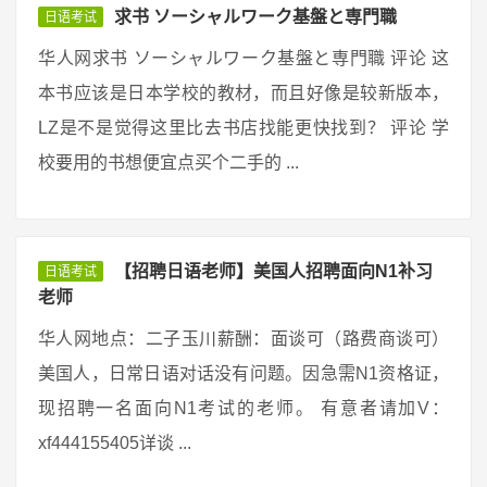
求书 ソーシャルワーク基盤と専門職
日语考试
华人网求书 ソーシャルワーク基盤と専門職 评论 这
本书应该是日本学校的教材，而且好像是较新版本，
LZ是不是觉得这里比去书店找能更快找到？ 评论 学
校要用的书想便宜点买个二手的 ...
【招聘日语老师】美国人招聘面向N1补习
日语考试
老师
华人网地点：二子玉川薪酬：面谈可（路费商谈可）
美国人，日常日语对话没有问题。因急需N1资格证，
现招聘一名面向N1考试的老师。 有意者请加V：
xf444155405详谈 ...