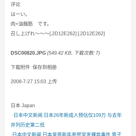
评论
はーい。
肉+油麺筋 です。
召し上げれ～～～[.2D12E262] [.2D12E262]
DSC00820.JPG
(549.42 KB, 下载次数: 7)
下载附件 保存到相册
2008-7-27 15:03 上传
日本 Japan
·
日本中文新闻
日本26年新成人预估仅109万 与去年
并列历史第二低
·
日本中文新闻
日本皇居新年参贺突发裸奔事件 男子