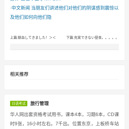
·
中文新闻
当朋友们讲述他们对他们的阴谋感到震惊以
及他们如何向他们隐
上篇:献血してきました！＞＜
下篇:充実できない昼食。。。。。
相关推荐
旅行管理
日语考试
华人网出套资格考试用书，课本4本，习题6本，CD课
时9张，16小时左右。7千出。位置东京，上板桥车站