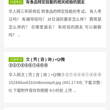
有食品特定技能的相关经验的朋友
日语考试
华人网三年研修后 转食品的特定技能的考试。 有人考
过吗？ 有辅导班吗？ 对日语的要求怎么样？ 费用是
怎么样的？ 在哪里报名？ 有经验的朋友 可以聊聊
吗？ ...
文 { 凭 [ 咨 } 询 ) +Q/微
日语考试
③②⑦⑤⑤⑥①④⑥⑨
华人网文 { 凭 [ 咨 } 询 ) +Q/微③②⑦⑤⑤⑥①④⑥⑨
152440uo61b1lvtbsnswp4.jpg (441.17 KB, 下载次数:
0) 下载附件保存到相册 9小时前 上传 ...