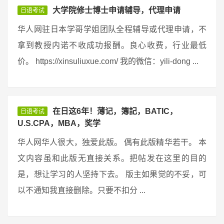
大学院修士博士申请辅导，代理申请
日语考试
华人网驻日本学哥学姐团队全程辅导或代理申请，不
拿到教授内诺不收成功报酬。良心收费，行业最低
价。 https://xinsuliuxue.com/ 我的微信：yili-dong ...
在日这6年！薄记，簿記，BATIC，
日语考试
U.S.CPA，MBA，奖学
华人网华人很大，独爱此版。 偶有此版精华若干。 本
文内容虽和此版无直接关系。把帖发在这里的目的
是，想让学习的人坚持下去。 版主如果觉的不妥，可
以不通知我直接删除。只要不扣分 ...