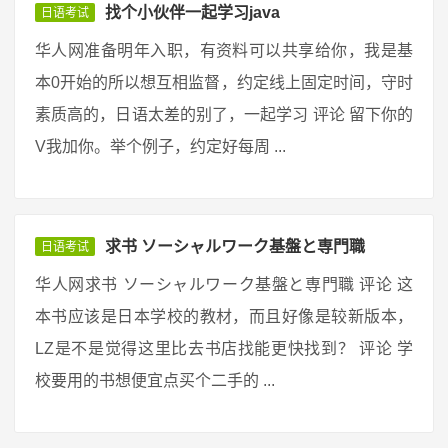
找个小伙伴一起学习java
日语考试
华人网准备明年入职，有资料可以共享给你，我是基
本0开始的所以想互相监督，约定线上固定时间，守时
素质高的，日语太差的别了，一起学习 评论 留下你的
V我加你。举个例子，约定好每周 ...
求书 ソーシャルワーク基盤と専門職
日语考试
华人网求书 ソーシャルワーク基盤と専門職 评论 这
本书应该是日本学校的教材，而且好像是较新版本，
LZ是不是觉得这里比去书店找能更快找到？ 评论 学
校要用的书想便宜点买个二手的 ...