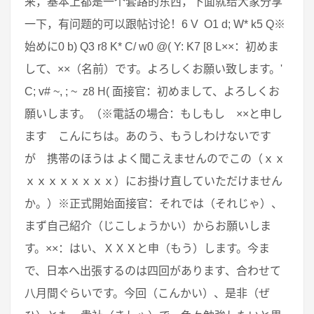
来，基本上都是一个套路的东西，下面就给大家分享
一下，有问题的可以跟帖讨论！6 V O1 d; W* k5 Q※
始めに0 b) Q3 r8 K* C/ w0 @( Y: K7 [8 L××：初めま
して、××（名前）です。よろしくお願い致します。'
C; v# ~, ; ~ z8 H( 面接官：初めまして、よろしくお
願いします。（※電話の場合：もしもし ××と申し
ます こんにちは。あのう、もうしわけないです
が 携帯のほうは よく聞こえませんのでこの（ｘｘ
ｘｘｘｘｘｘｘｘ）にお掛け直していただけません
か。）※正式開始面接官：それでは（それじゃ）、
まず自己紹介（じこしょうかい）からお願いしま
す。××：はい、ＸＸＸと申（もう）します。今ま
で、日本へ出張するのは四回があります、合わせて
八月間ぐらいです。今回（こんかい）、是非（ぜ