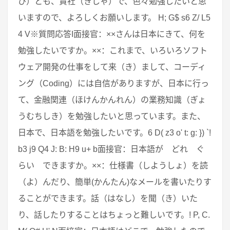
ひ）とも、貴社（きしゃ）で、色々勉強したいと思
いますので、よろしくお願いします。 H; G$ s6 Z/ L5
4 V※質問応答I面接官：××さんは日本にきて、何を
勉強したいですか。××：これまで、いろいろソフト
ウェア開発の仕事をして来（き）まして、コーディ
ング（Coding）には自信がありますが、日本に行っ
て、金融関連（ほけんかんれん）の業務知識（ぎょ
うむちしき）を勉強したいと思っています。また、
日本で、日本語を勉強したいです。6 D( z3 o' t: g: }) `!
b3 j9 Q4 J: B: H9 u+ b面接官：日本語が どれ ぐ
らい できますか。××：仕様書（しようしょ）を読
（よ）んだり、簡単(かんたん)なメールを書いたりす
ることができます。話（はなし）を聞（き）いた
り、話したりすることはちょっと難しいです。! P, C.