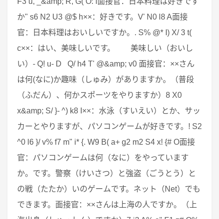
F3 u, _&amp; R, G( O: f面接官：日本料理は好きです
か" s6 N2 U3 @$ h××：好きです。V' N0 l8 A面接
官：日本料理はおいしいですか。. S% @* I) X/ 3 t(
c××：はい、美味しいです。 美味しい（おいし
い）- Q! u- D Q/ h4 T' @&amp; v0 面接官：××さん
は何(なに)か趣味（しゅみ）がありますか。（普段
（ふだん）、何かスポーツをやりますか）8 X0
x&amp; S/ }- ^) k8 I××：水泳（すいえい）とか、サッ
カーとやりますが、パソコンゲームが好きです。! S2
^0 l6 }/ v% f7 m" i* {. W9 B( a+ g2 m2 S4 x! {# O面接
官：パソコンゲームは何（なに）をやっています
か。です。警察（けいさつ）と強盗（ごうとう）と
の戦（たたか）いのゲームです。ネット（Net）でも
できます。面接官：××さんは上海の人ですか。（上