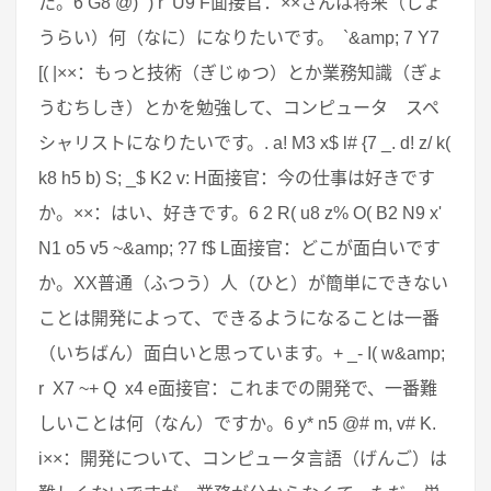
た。6 G8 @) `) r U9 F面接官：××さんは将来（しょ
うらい）何（なに）になりたいです。 `&amp; 7 Y7
[( |××：もっと技術（ぎじゅつ）とか業務知識（ぎょ
うむちしき）とかを勉強して、コンピュータ スペ
シャリストになりたいです。. a! M3 x$ l# {7 _. d! z/ k(
k8 h5 b) S; _$ K2 v: H面接官：今の仕事は好きです
か。××：はい、好きです。6 2 R( u8 z% O( B2 N9 x'
N1 o5 v5 ~&amp; ?7 f$ L面接官：どこが面白いです
か。XX普通（ふつう）人（ひと）が簡単にできない
ことは開発によって、できるようになることは一番
（いちばん）面白いと思っています。+ _- I( w&amp;
r X7 ~+ Q x4 e面接官：これまでの開発で、一番難
しいことは何（なん）ですか。6 y* n5 @# m, v# K.
i××：開発について、コンピュータ言語（げんご）は