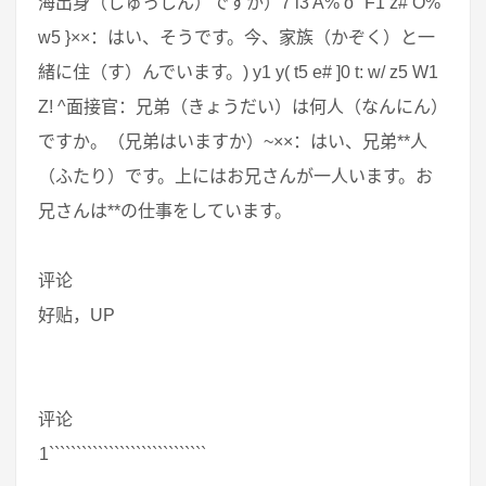
海出身（しゅっしん）ですか）7 i3 A% o" F1 z# O%
w5 }××：はい、そうです。今、家族（かぞく）と一
緒に住（す）んでいます。) y1 y( t5 e# ]0 t: w/ z5 W1
Z! ^面接官：兄弟（きょうだい）は何人（なんにん）
ですか。（兄弟はいますか）~××：はい、兄弟**人
（ふたり）です。上にはお兄さんが一人います。お
兄さんは**の仕事をしています。
评论
好贴，UP
评论
1`````````````````````````````