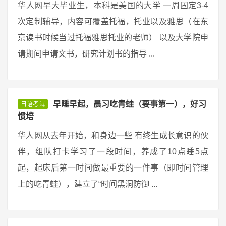
华人网早大毕业生，本科是美国的大学 一周固定3-4
次定制辅导，内容可覆盖托福，托业以及雅思（在东
京读书时候当过托福雅思托业的老师） 以及大学院申
请期间申请文书，研究计划书的指导 ...
早睡早起，晨习吃青蛙（要事第一），好习
日语考试
惯培
华人网从去年开始，和身边一些 有终生成长意识的伙
伴，组队打卡学习了一段时间，养成了10点睡5点
起，起床后第一时间做最重要的一件事（即时间管理
上的吃青蛙），建立了“时间黑洞防御 ...