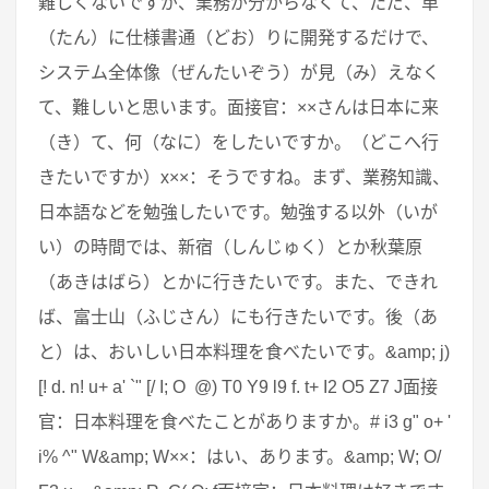
難しくないですが、業務が分からなくて、ただ、単
（たん）に仕様書通（どお）りに開発するだけで、
システム全体像（ぜんたいぞう）が見（み）えなく
て、難しいと思います。面接官：××さんは日本に来
（き）て、何（なに）をしたいですか。（どこへ行
きたいですか）x××：そうですね。まず、業務知識、
日本語などを勉強したいです。勉強する以外（いが
い）の時間では、新宿（しんじゅく）とか秋葉原
（あきはばら）とかに行きたいです。また、できれ
ば、富士山（ふじさん）にも行きたいです。後（あ
と）は、おいしい日本料理を食べたいです。&amp; j)
[! d. n! u+ a' `" [/ I; O @) T0 Y9 l9 f. t+ I2 O5 Z7 J面接
官：日本料理を食べたことがありますか。# i3 g" o+ '
i% ^" W&amp; W××：はい、あります。&amp; W; O/