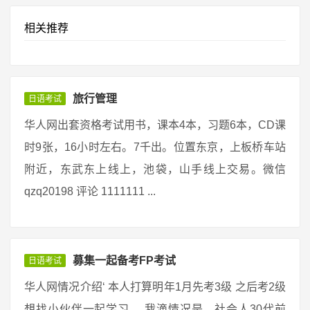
相关推荐
旅行管理
日语考试
华人网出套资格考试用书，课本4本，习题6本，CD课
时9张，16小时左右。7千出。位置东京，上板桥车站
附近，东武东上线上，池袋，山手线上交易。微信
qzq20198 评论 1111111 ...
募集一起备考FP考试
日语考试
华人网情况介绍‘ 本人打算明年1月先考3级 之后考2级
想找小伙伴一起学习。 我滴情况是，社会人30代前