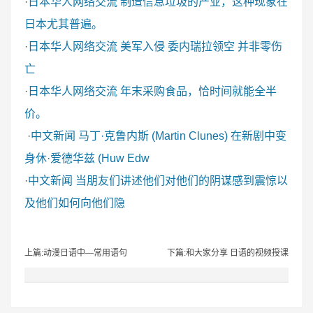
·
日本华人网络交流
制造信息垃圾的产业，这种现象在
日本尤其普遍。
·
日本华人网络交流
美军入侵 委内瑞拉领空 并非零伤
亡
·
日本华人网络交流
年末采购食品，恰时间就能全半
价。
·
中文新闻
马丁·克鲁内斯 (Martin Clunes) 在新剧中变
身休·爱德华兹 (Huw Edw
·
中文新闻
当朋友们讲述他们对他们的阴谋感到震惊以
及他们如何向他们隐
上篇:动漫日语中—常用语句
下篇:和大家分享 日语的视频授课