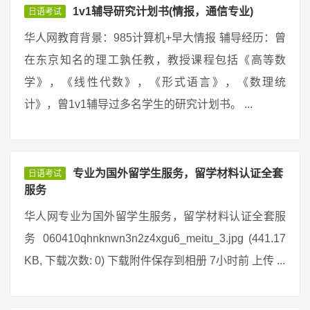
1v1辅导研究计划书(情报，通信专业)
日语考试
华人网教育背景：985计算机+早大情报 辅导经历：曾
在东京知名的理工孰任教，教授课程包括《高等数
学》，《线性代数》，《形式语言》，《数理统
计》，曾1v1辅导过多名学生的研究计划书。 ...
专业为国外留学生服务，留学材料认证全套
日语考试
服务
华人网专业为国外留学生服务，留学材料认证全套服
务 060410qhnknwn3n2z4xgu6_meitu_3.jpg (441.17
KB, 下载次数: 0) 下载附件保存到相册 7小时前 上传 ...