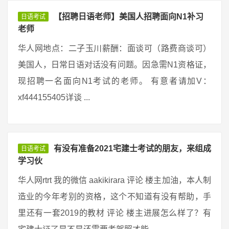
【招聘日语老师】美国人招聘面向N1补习
日语考试
老师
华人网地点：二子玉川薪酬：面谈可（路费商谈可）
美国人，日常日语对话没有问题。因急需N1资格证，
现招聘一名面向N1考试的老师。 有意者请加V：
xf444155405详谈 ...
有没有准备2021宅建士考试的朋友，来组成
日语考试
学习伙
华人网rtrt 我的微信 aakikirara 评论 楼主加油，本人制
造业的今年考别的资格，这个不知道有没有帮助，手
里还有一套2019的教材 评论 楼主进展怎么样了？有