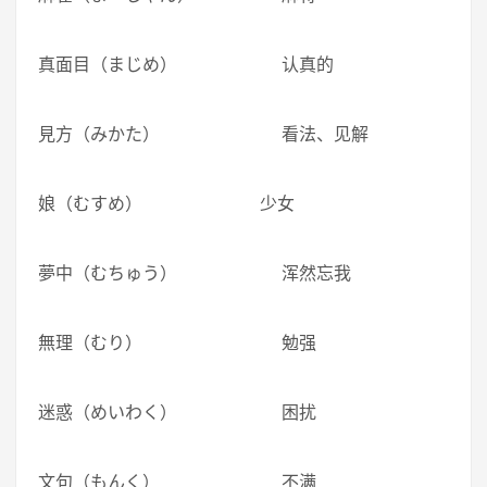
真面目（まじめ） 认真的
見方（みかた） 看法、见解
娘（むすめ） 少女
夢中（むちゅう） 浑然忘我
無理（むり） 勉强
迷惑（めいわく） 困扰
文句（もんく） 不满