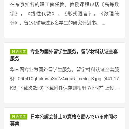
在东京知名的理工孰任教，教授课程包括《高等数
学》，《线性代数》，《形式语言》，《数理统
计》，曾1v1辅导过多名学生的研究计划书。 ...
专业为国外留学生服务，留学材料认证全套
日语考试
服务
华人网专业为国外留学生服务，留学材料认证全套服
务 060410qhnknwn3n2z4xgu6_meitu_3.jpg (441.17
KB, 下载次数: 0) 下载附件保存到相册 7小时前 上传 ...
日本公認会計士の資格を励んでいる仲間の
日语考试
募集