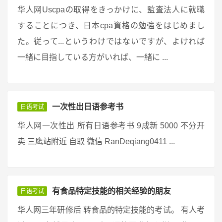
华人网Uscpaの取得をきっかけに、監査法人に就職
することにつき、日本cpa資格の勉強をはじめまし
た。従って...というわけではないですが、よければ
一緒に目指している方がいれば、一緒に ...
一次性出日语参考书
日语考试
华人网一次性出 所有日语参考书 9成新 5000 不分开
卖 三鹰站附近 自取 微信 RanDeqiang0411 ...
有食品特定技能的相关经验的朋友
日语考试
华人网三年研修后 转食品的特定技能的考试。 有人考