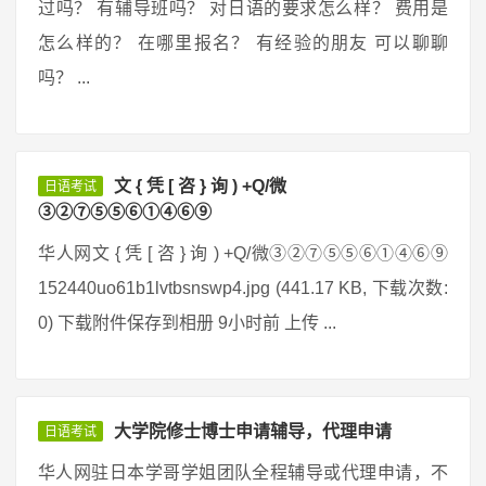
过吗？ 有辅导班吗？ 对日语的要求怎么样？ 费用是
怎么样的？ 在哪里报名？ 有经验的朋友 可以聊聊
吗？ ...
文 { 凭 [ 咨 } 询 ) +Q/微
日语考试
③②⑦⑤⑤⑥①④⑥⑨
华人网文 { 凭 [ 咨 } 询 ) +Q/微③②⑦⑤⑤⑥①④⑥⑨
152440uo61b1lvtbsnswp4.jpg (441.17 KB, 下载次数:
0) 下载附件保存到相册 9小时前 上传 ...
大学院修士博士申请辅导，代理申请
日语考试
华人网驻日本学哥学姐团队全程辅导或代理申请，不