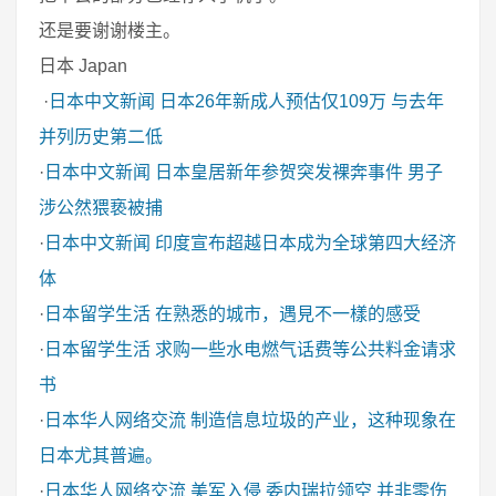
还是要谢谢楼主。
日本 Japan
·
日本中文新闻
日本26年新成人预估仅109万 与去年
并列历史第二低
·
日本中文新闻
日本皇居新年参贺突发裸奔事件 男子
涉公然猥亵被捕
·
日本中文新闻
印度宣布超越日本成为全球第四大经济
体
·
日本留学生活
在熟悉的城市，遇見不一樣的感受
·
日本留学生活
求购一些水电燃气话费等公共料金请求
书
·
日本华人网络交流
制造信息垃圾的产业，这种现象在
日本尤其普遍。
·
日本华人网络交流
美军入侵 委内瑞拉领空 并非零伤