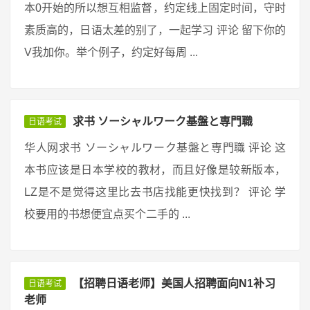
本0开始的所以想互相监督，约定线上固定时间，守时
素质高的，日语太差的别了，一起学习 评论 留下你的
V我加你。举个例子，约定好每周 ...
求书 ソーシャルワーク基盤と専門職
日语考试
华人网求书 ソーシャルワーク基盤と専門職 评论 这
本书应该是日本学校的教材，而且好像是较新版本，
LZ是不是觉得这里比去书店找能更快找到？ 评论 学
校要用的书想便宜点买个二手的 ...
【招聘日语老师】美国人招聘面向N1补习
日语考试
老师