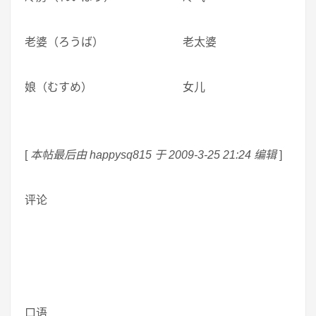
老婆（ろうば） 老太婆
娘（むすめ） 女儿
[
本帖最后由 happysq815 于 2009-3-25 21:24 编辑
]
评论
口语