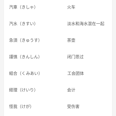
汽車（きしゃ） 火车
汽水（きすい） 淡水和海水混在一起
急須（きゅうす） 茶壶
謹慎（きんしん） 闭门思过
組合（くみあい） 工会团体
経理（けいり） 会计
怪我（けが） 受伤害