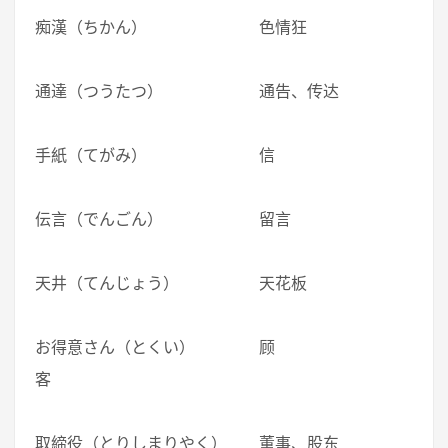
痴漢（ちかん） 色情狂
通達（つうたつ） 通告、传达
手紙（てがみ） 信
伝言（でんごん） 留言
天井（てんじょう） 天花板
お得意さん（とくい） 顾
客
取締役（とりしまりやく） 董事、股东