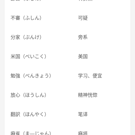
不審（ふしん） 可疑
分家（ぶんけ） 旁系
米国（べいこく） 美国
勉強（べんきょう） 学习、便宜
放心（ほうしん） 精神恍惚
翻訳（ほんやく） 笔译
麻雀（ま―じゃん） 麻将