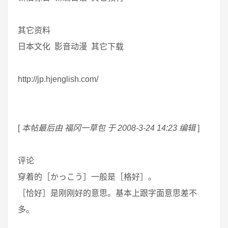
其它资料
日本文化 影音动漫 其它下载
http://jp.hjenglish.com/
[
本帖最后由 福冈一草包 于 2008-3-24 14:23 编辑
]
评论
穿着的［かっこう］一般是［格好］。
［恰好］是刚刚好的意思。基本上跟字面意思差不
多。