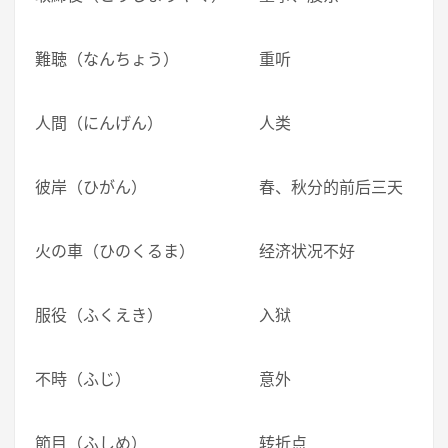
難聴（なんちょう） 重听
人間（にんげん） 人类
彼岸（ひがん） 春、秋分的前后三天
火の車（ひのくるま） 经济状况不好
服役（ふくえき） 入狱
不時（ふじ） 意外
節目（ふしめ） 转折点