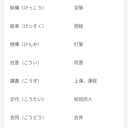
結構（けっこう） 足够
結束（けっそく） 团结
喧嘩（けんか） 打架
合意（ごうい） 同意
講義（こうぎ） 上课、课程
交代（こうたい） 轮班的人
合同（ごうどう） 合并