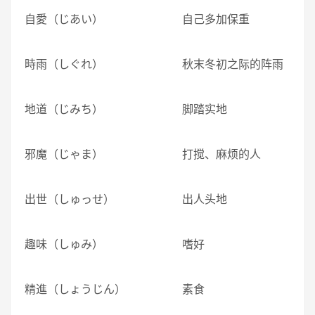
自愛（じあい） 自己多加保重
時雨（しぐれ） 秋末冬初之际的阵雨
地道（じみち） 脚踏实地
邪魔（じゃま） 打搅、麻烦的人
出世（しゅっせ） 出人头地
趣味（しゅみ） 嗜好
精進（しょうじん） 素食