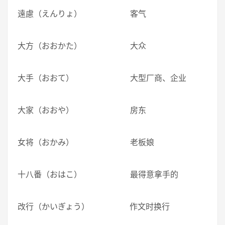
遠慮（えんりょ） 客气
大方（おおかた） 大众
大手（おおて） 大型厂商、企业
大家（おおや） 房东
女将（おかみ） 老板娘
十八番（おはこ） 最得意拿手的
改行（かいぎょう） 作文时换行