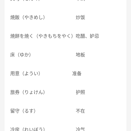
焼飯（やきめし） 炒饭
焼餅を焼く（やきもちをやく）吃醋、妒忌
床（ゆか） 地板
用意（ようい） 准备
旅券（りょけん） 护照
留守（るす） 不在
冷房（れいぼう） 冷气