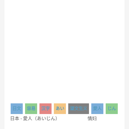
日文
容易
汉字
あい
望文生义
愛人
じん
日本 - 愛人（あいじん） 情妇