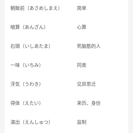
朝飯前（あさめしまえ） 简单
暗算（あんざん） 心算
石頭（いしあたま） 死脑筋的人
一味（いちみ） 同类
浮気（うわき） 见异思迁
得体（えたい） 来历、身份
演出（えんしゅつ） 监制