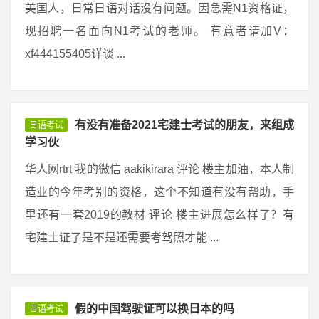
美国人，日常日语对话没有问题。因急需N1资格证，
现招聘一名面向N1考试的老师。 有意者请加V：
xf444155405详谈 ...
有没有准备2021宅建士考试的朋友，来组成
日语考试
学习伙
华人网rtrt 我的微信 aakikirara 评论 楼主加油，本人制
造业的今年考别的资格，这个不知道有没有帮助，手
里还有一套2019的教材 评论 楼主进展怎么样了？有
宅建士证了是不是还需要考驾照才能 ...
假的中国驾驶证可以换日本的吗
日语考试