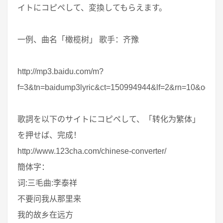
イトにコピペして、変換してもらえます。
一例、曲名「橄榄树」 歌手：齐豫
http://mp3.baidu.com/m?
f=3&tn=baidump3lyric&ct=150994944&lf=2&rn=
歌詞を以下のサイトにコピペして、「转化为繁体」
を押せば、完成！
http://www.123cha.com/chinese-converter/
簡体字：
词:三毛曲:李泰祥
不要问我从那里来
我的故乡在远方