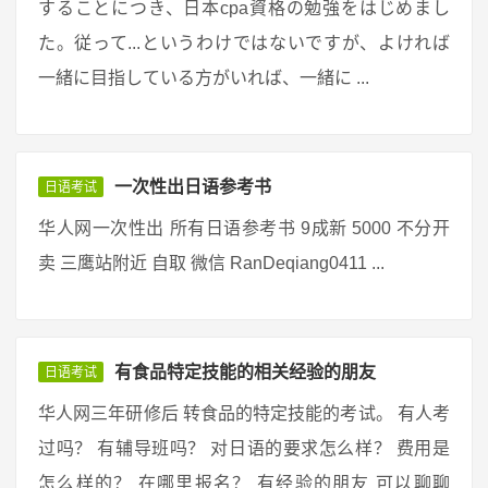
することにつき、日本cpa資格の勉強をはじめまし
た。従って...というわけではないですが、よければ
一緒に目指している方がいれば、一緒に ...
一次性出日语参考书
日语考试
华人网一次性出 所有日语参考书 9成新 5000 不分开
卖 三鹰站附近 自取 微信 RanDeqiang0411 ...
有食品特定技能的相关经验的朋友
日语考试
华人网三年研修后 转食品的特定技能的考试。 有人考
过吗？ 有辅导班吗？ 对日语的要求怎么样？ 费用是
怎么样的？ 在哪里报名？ 有经验的朋友 可以聊聊