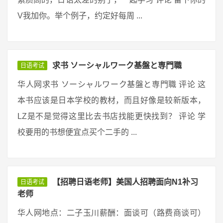
V我加你。举个例子，约定好每周 ...
求书 ソーシャルワーク基盤と専門職
日语考试
华人网求书 ソーシャルワーク基盤と専門職 评论 这
本书应该是日本学校的教材，而且好像是较新版本，
LZ是不是觉得这里比去书店找能更快找到？ 评论 学
校要用的书想便宜点买个二手的 ...
【招聘日语老师】美国人招聘面向N1补习
日语考试
老师
华人网地点：二子玉川薪酬：面谈可（路费商谈可）