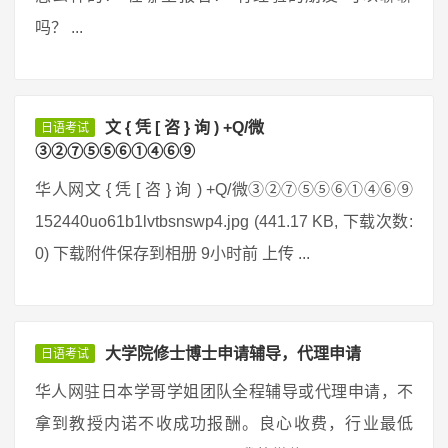
吗？ ...
文 { 凭 [ 咨 } 询 ) +Q/微
日语考试
③②⑦⑤⑤⑥①④⑥⑨
华人网文 { 凭 [ 咨 } 询 ) +Q/微③②⑦⑤⑤⑥①④⑥⑨
152440uo61b1lvtbsnswp4.jpg (441.17 KB, 下载次数:
0) 下载附件保存到相册 9小时前 上传 ...
大学院修士博士申请辅导，代理申请
日语考试
华人网驻日本学哥学姐团队全程辅导或代理申请，不
拿到教授内诺不收成功报酬。良心收费，行业最低