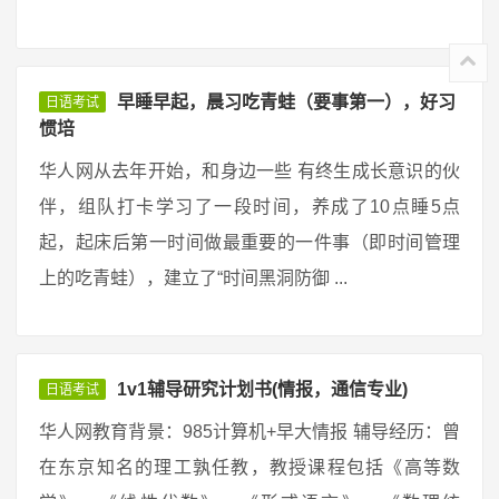
早睡早起，晨习吃青蛙（要事第一），好习
日语考试
惯培
华人网从去年开始，和身边一些 有终生成长意识的伙
伴，组队打卡学习了一段时间，养成了10点睡5点
起，起床后第一时间做最重要的一件事（即时间管理
上的吃青蛙），建立了“时间黑洞防御 ...
1v1辅导研究计划书(情报，通信专业)
日语考试
华人网教育背景：985计算机+早大情报 辅导经历：曾
在东京知名的理工孰任教，教授课程包括《高等数