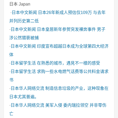
日本 Japan
·
日本中文新闻
日本26年新成人预估仅109万 与去年
并列历史第二低
·
日本中文新闻
日本皇居新年参贺突发裸奔事件 男子
涉公然猥亵被捕
·
日本中文新闻
印度宣布超越日本成为全球第四大经济
体
·
日本留学生活
在熟悉的城市，遇見不一樣的感受
·
日本留学生活
求购一些水电燃气话费等公共料金请求
书
·
日本华人网络交流
制造信息垃圾的产业，这种现象在
日本尤其普遍。
·
日本华人网络交流
美军入侵 委内瑞拉领空 并非零伤
亡