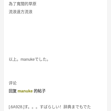
為了寬闊的草原
流浪遠方流浪
以上。manukeでした。
评论
回复
manuke
的帖子
[.6A928.]す。。。すばらしい！辞典までもでた