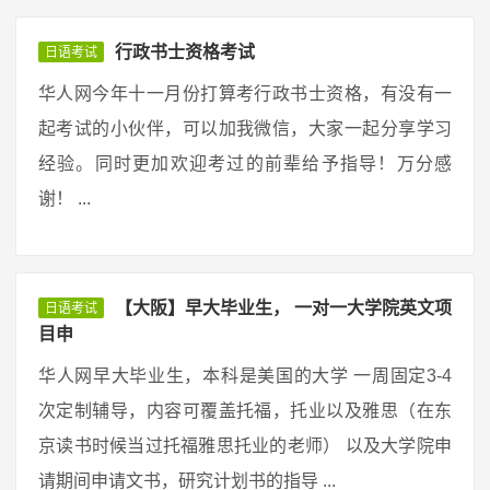
行政书士资格考试
日语考试
华人网今年十一月份打算考行政书士资格，有没有一
起考试的小伙伴，可以加我微信，大家一起分享学习
经验。同时更加欢迎考过的前辈给予指导！万分感
谢！ ...
【大阪】早大毕业生， 一对一大学院英文项
日语考试
目申
华人网早大毕业生，本科是美国的大学 一周固定3-4
次定制辅导，内容可覆盖托福，托业以及雅思（在东
京读书时候当过托福雅思托业的老师） 以及大学院申
请期间申请文书，研究计划书的指导 ...