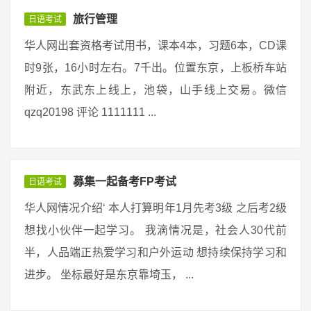
旅行管理
日语考试
华人网出套资格考试用书，课本4本，习题6本，CD课
时9张，16小时左右。7千出。位置东京，上板桥车站
附近，东武东上线上，池袋，山手线上交易。微信
qzq20198 评论 1111111 ...
募集一起备考FP考试
日语考试
华人网情况介绍‘ 本人打算明年1月先考3级 之后考2级
想找小伙伴一起学习。 我滴情况是，社会人30代前
半，人品端正热爱学习和户外运动 想持续保持学习和
进步。 坐标最好是东京靠埼玉， ...