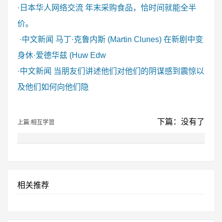
·
日本华人网络交流
年末采购食品，恰时间就能全半
价。
·
中文新闻
马丁·克鲁内斯 (Martin Clunes) 在新剧中变
身休·爱德华兹 (Huw Edw
·
中文新闻
当朋友们讲述他们对他们的阴谋感到震惊以
及他们如何向他们隐
下篇：没有了
上篇:相互学習
相关推荐