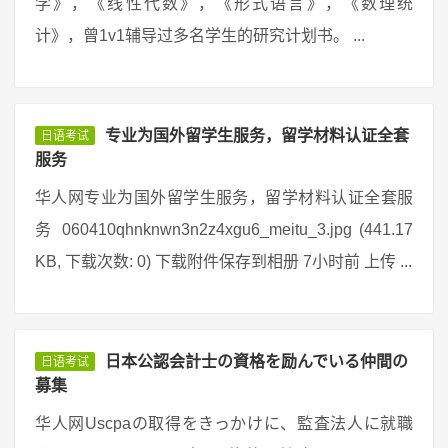
学》，《线性代数》，《形式语言》，《数理统
计》，曾1v1辅导过多名学生的研究计划书。 ...
专业为国外留学生服务，留学材料认证全套
日语考试
服务
华人网专业为国外留学生服务，留学材料认证全套服
务 060410qhnknwn3n2z4xgu6_meitu_3.jpg (441.17
KB, 下载次数: 0) 下载附件保存到相册 7小时前 上传 ...
日本公認会計士の資格を励んでいる仲間の
日语考试
募集
华人网Uscpaの取得をきっかけに、監査法人に就職