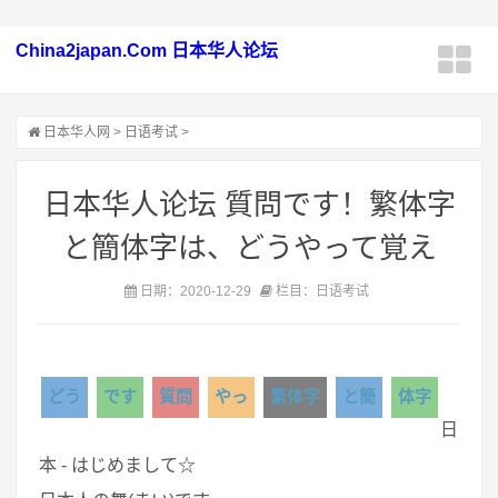
China2japan.Com 日本华人论坛
日本华人网
>
日语考试
>
日本华人论坛 質問です！繁体字
と簡体字は、どうやって覚え
日期：2020-12-29
栏目：日语考试
どう
です
質問
やっ
繁体字
と簡
体字
日
本 - はじめまして☆