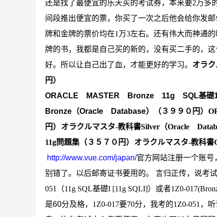
还是找了最便宜的乐天买的考试券，本来要
2
万多
间段推出便宜的票，你买了一次之后他会给你发邮
牌和金牌的票价均在
1
万
3
左右。还有伟大而神通的
牌的书，我都是自己买的新的，没有买二手的，这
好。所以让自己出了血，才能更好的学习。
オラクル
円
）
ORACLE
MASTER Bronze 11g SQL
Bronze（Oracle Database）（３９９０円）
O
円）
オラクルマスタ
-
教科書
Silver
（
Oracle
Datab
11g
問題集（３５７０円）
オラクルマスタ
-
教科書
http://www.vue.com/japan/
官方网站注册一个账号
别错了。以后邮寄证书要用的。
言归正传，说考
051
（
11g SQL
基礎
I [11g SQLI]
）或者
1Z0-017(Bron
是60分及格，
1Z0-017
要
70
分，我考的
1Z0-051
，听