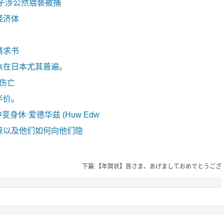
子涉公然猥亵被捕
经济体
请求书
象在日本尤其普遍。
零伤亡
半价。
剧中变身休·爱德华兹 (Huw Edw
惊以及他们如何向他们隐
下篇:【年賀状】皆さま、あげましておめでとうござ