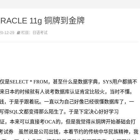
ACLE 11g 铜牌到金牌
-12-29
栏目：日语考试
仅是
SELECT * FROM
，甚至什么是数据字典，
SYS
用户都搞不
来日本的时候就有人说考数据库认证肯定比较火，当时不懂。
钱，于是乎跟着玩。一直以为自己好像已经很懂数据库了，一
写得
SQL
文都变得那么陌生了。于是下定决心好好学习
证，本来可以直接考
OCA
的，但是我觉得从铜牌开始基础会打
考试券
虽然说是公司出钱，本着节约的传统中华民族精神，我