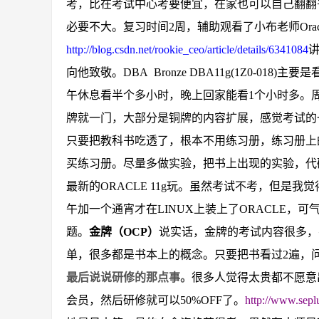
考，比在考试中心考要便宜，在家也可以自己翻翻
必要不大。复习时间
2
周，辅助观看了小布老师
Ora
http://blog.csdn.net/rookie_ceo/article/details/6341084
向他致敬。
DBA Bronze DBA11g(1Z0-018)
主要是
午休息看半个多小时，晚上回家能看
1
个小时多。
牌就一门，大部分是铜牌的内容扩展，感觉考试的
只要把教科书吃透了，根本不用练习册，练习册上
买练习册。
尽量多做实验，把书上出现的实验，代
最新的
ORACLE 11g
玩。虽然考试不考，但是我觉
午加一个通宵才在
LINUX
上装上了
ORACLE
，可
题。
金牌（
OCP
）
说实话，金牌的考试内容很多，
单，很多都是书本上的概念。只要把书看过
2
遍，
最后说说研修的那点事。
很多人觉得太贵都不愿意
会员，然后研修就可以
50%OFF
了。
http://www.seplu