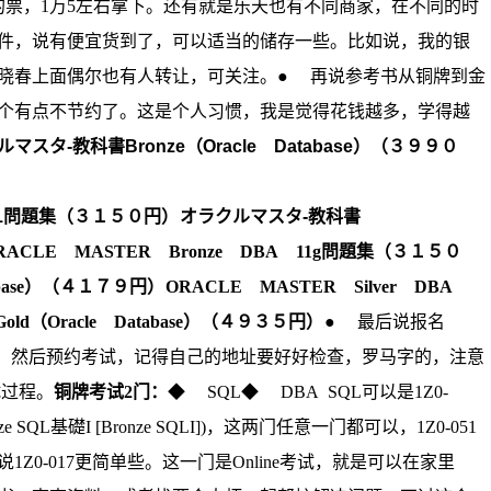
的票，
1
万
5
左右拿下。还有就是乐天也有不同商家，在不同的时
件，说有便宜货到了，可以适当的储存一些。比如说，我的银
晓春上面偶尔也有人转让，可关注。
● 再说参考书
从铜牌到金
个有点不节约了。这是个人习惯，我是觉得花钱越多，学得越
マスタ-教科書Bronze（Oracle Database）
（
３９９０
基礎1問題集（３１５０円）
オラクルマスタ-教科書
RACLE
MASTER
Bronze
DBA
11g
問題集
（３１５０
ase
）（４１７９円）
ORACLE
MASTER
Silver
DBA
Gold
（
Oracle
Database
）（４９３５円）
● 最后说报名
，然后预约考试，记得自己的地址要好好检查，罗马字的，注意
试过程。
铜牌考试
2
门：
◆
SQL
◆
DBA
SQL
可以是
1Z0-
ze SQL
基礎
I [Bronze SQLI])
，这两门任意一门都可以，
1Z0-051
说
1Z0-017
更简单些。这一门是
Online
考试，就是可以在家里