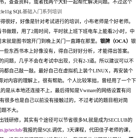
书，查查资料，或者找两个大虾一起帮忙解决问题。不过这个
cle11g SQL
基础入门系列培训
讲得很好，好像是针对考试进行的培训，小布老师是个好老师。
看书做题，用了
2
周时间，平时就上班下班电车上能看
2
小时，中
周末就是图书馆开门到晚上关门一直蹲在那里。
银牌（
OCA
）
银
一些东西书本上好像没有，得自己好好分析，才能得出答案。
的问题，几乎不会在考试中出现，只有
2-3
道。所以建议可以不
码都自己敲一敲。最好自己在虚拟机上装个
LINUX
，再安装个
得对内容的理解上，很有帮助。个人比较笨拙，曾经用了一个下
气的是从本地还连接不上，最后得知是
Vwmare
的网络设置有问
有很多也是自己以前没有接触过的，不过考试的题目相对简
问题不大。
出钱研修，其实有个途径可以节省很多
M,
就是成为
SECLUB
的
s.jp/seclub/
我报的是
SQL
调优，
3
天课程，代田佳子老师的课，