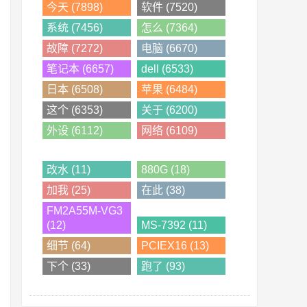
今天 (7898)
软件 (7520)
系统 (7456)
怎么 (7364)
故障 (7272)
电脑 (6670)
笔记本 (6657)
dell (6533)
日本 (6508)
苹果 (6484)
这个 (6353)
关于 (6200)
外设 (6112)
网络 (6109)
改水 (11)
880G (18)
加我 (25)
在此 (38)
FM2A55M-VG3
(12)
MS-7392 (11)
细节 (64)
PCIEX16 (13)
下个 (33)
跑了 (93)