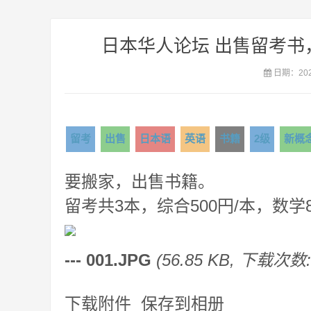
日本华人论坛 出售留考书
日期：2020
留考
出售
日本语
英语
书籍
2级
新概
要搬家，出售书籍。
留考共3本，综合500円/本，数学8
--- 001.JPG
(56.85 KB, 下载次数:
下载附件 保存到相册