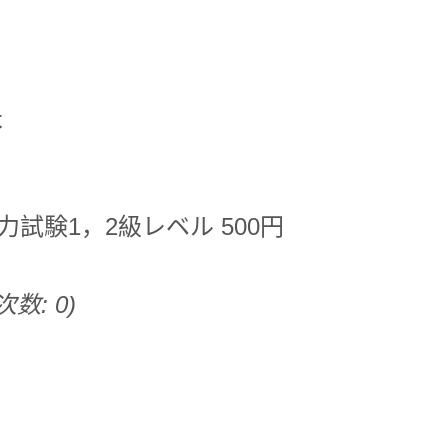
本
力試験1，2級レベル 500円
次数: 0)