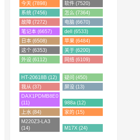
今天 (7898)
软件 (7520)
系统 (7456)
怎么 (7364)
故障 (7272)
电脑 (6670)
笔记本 (6657)
dell (6533)
日本 (6508)
苹果 (6484)
这个 (6353)
关于 (6200)
外设 (6112)
网络 (6109)
HT-20618B (12)
疑问 (450)
我从 (37)
屏没 (13)
DAX1PDMB8E0
(11)
988a (12)
上水 (84)
家的 (15)
M220Z3-LA3
(14)
M17X (24)