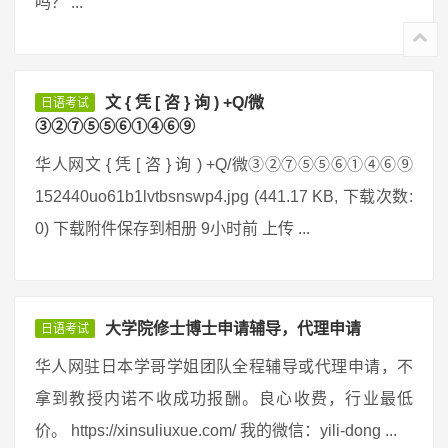
吗？ ...
文 { 凭 [ 咨 } 询 ) +Q/微
日语考试
③②⑦⑤⑤⑥①④⑥⑨
华人网文 { 凭 [ 咨 } 询 ) +Q/微③②⑦⑤⑤⑥①④⑥⑨
152440uo61b1lvtbsnswp4.jpg (441.17 KB, 下载次数:
0) 下载附件保存到相册 9小时前 上传 ...
大学院修士博士申请辅导，代理申请
日语考试
华人网驻日本学哥学姐团队全程辅导或代理申请，不
拿到教授内诺不收成功报酬。良心收费，行业最低
价。 https://xinsuliuxue.com/ 我的微信：yili-dong ...