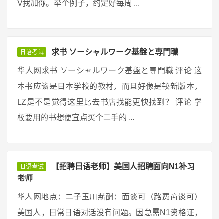
V我加你。举个例子，约定好每周 ...
求书 ソーシャルワーク基盤と専門職
日语考试
华人网求书 ソーシャルワーク基盤と専門職 评论 这
本书应该是日本学校的教材，而且好像是较新版本，
LZ是不是觉得这里比去书店找能更快找到？ 评论 学
校要用的书想便宜点买个二手的 ...
【招聘日语老师】美国人招聘面向N1补习
日语考试
老师
华人网地点：二子玉川薪酬：面谈可（路费商谈可）
美国人，日常日语对话没有问题。因急需N1资格证，