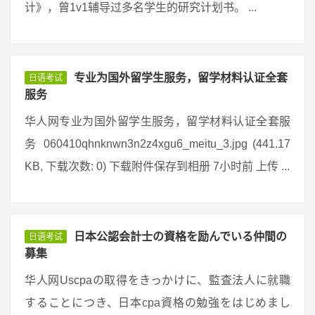
计》，曾1v1辅导过多名学生的研究计划书。 ...
专业为国外留学生服务，留学材料认证全套
日语考试
服务
华人网专业为国外留学生服务，留学材料认证全套服
务 060410qhnknwn3n2z4xgu6_meitu_3.jpg (441.17
KB, 下载次数: 0) 下载附件保存到相册 7小时前 上传 ...
日本公認会計士の資格を励んでいる仲間の
日语考试
募集
华人网Uscpaの取得をきっかけに、監査法人に就職
することにつき、日本cpa資格の勉強をはじめまし