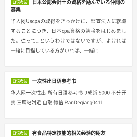
日本公認会計士の資格を励んでいる仲間の
日语考试
募集
华人网Uscpaの取得をきっかけに、監査法人に就職
することにつき、日本cpa資格の勉強をはじめまし
た。従って...というわけではないですが、よければ
一緒に目指している方がいれば、一緒に ...
一次性出日语参考书
日语考试
华人网一次性出 所有日语参考书 9成新 5000 不分开
卖 三鹰站附近 自取 微信 RanDeqiang0411 ...
有食品特定技能的相关经验的朋友
日语考试