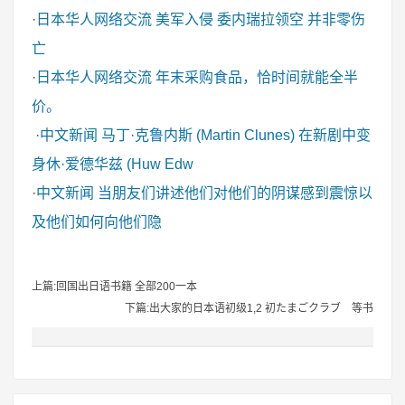
·
日本华人网络交流
美军入侵 委内瑞拉领空 并非零伤
亡
·
日本华人网络交流
年末采购食品，恰时间就能全半
价。
·
中文新闻
马丁·克鲁内斯 (Martin Clunes) 在新剧中变
身休·爱德华兹 (Huw Edw
·
中文新闻
当朋友们讲述他们对他们的阴谋感到震惊以
及他们如何向他们隐
上篇:回国出日语书籍 全部200一本
下篇:出大家的日本语初级1,2 初たまごクラブ 等书