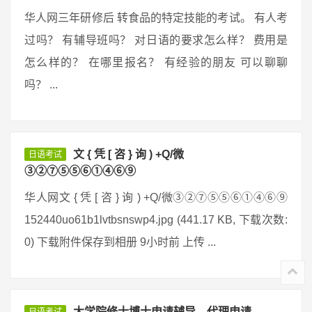
华人网三年研修后 转食品的特定技能的考试。 有人考
过吗？ 有辅导班吗？ 对日语的要求怎么样？ 费用是
怎么样的？ 在哪里报名？ 有经验的朋友 可以聊聊
吗？ ...
文 { 凭 [ 咨 } 询 ) +Q/微
日语考试
③②⑦⑤⑤⑥①④⑥⑨
华人网文 { 凭 [ 咨 } 询 ) +Q/微③②⑦⑤⑤⑥①④⑥⑨
152440uo61b1lvtbsnswp4.jpg (441.17 KB, 下载次数:
0) 下载附件保存到相册 9小时前 上传 ...
大学院修士博士申请辅导，代理申请