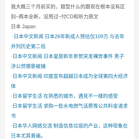
我大概三个月前买的，题型什么的跟现在根本没有区
别~两本全新，没用过~付CD和听力原文
日本 Japan
·
日本中文新闻
日本26年新成人预估仅109万 与去年
并列历史第二低
·
日本中文新闻
日本皇居新年参贺突发裸奔事件 男子
涉公然猥亵被捕
·
日本中文新闻
印度宣布超越日本成为全球第四大经济
体
·
日本留学生活
在熟悉的城市，遇見不一樣的感受
·
日本留学生活
求购一些水电燃气话费等公共料金请求
书
·
日本华人网络交流
制造信息垃圾的产业，这种现象在
日本尤其普遍。