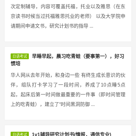
次定制辅导，内容可覆盖托福，托业以及雅思（在东
京读书时候当过托福雅思托业的老师） 以及大学院申
请期间申请文书，研究计划书的指导 ...
早睡早起，晨习吃青蛙（要事第一），好习
日语考试
惯培
华人网从去年开始，和身边一些 有终生成长意识的伙
伴，组队打卡学习了一段时间，养成了10点睡5点
起，起床后第一时间做最重要的一件事（即时间管理
上的吃青蛙），建立了“时间黑洞防御 ...
1v1辅导研究计划书(情报，通信专业)
日语考试