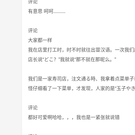
评论
有意思 呵呵..........
评论
大家都一样
我在店里打工时，时不时就往出冒汉语。一次我们
店长说“どこ？”我就说“那不就在那呢么。”
我们是一家寿司店，注文通る時、我拿着点菜单子
怪仔细看了一下菜单，才发现，人家的是“玉子やき
评论
都好可爱啊哈哈，，，我也是一紧张就说错