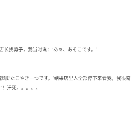
店长找剪子，我当时说：“あぁ、あそこです。”
就喊“たこやき一つです。”结果店里人全部停下来看我，我很奇
”！汗死。。。。。