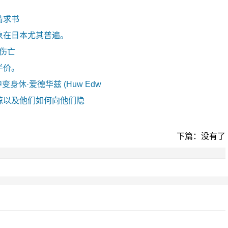
请求书
象在日本尤其普遍。
零伤亡
半价。
剧中变身休·爱德华兹 (Huw Edw
惊以及他们如何向他们隐
下篇：没有了