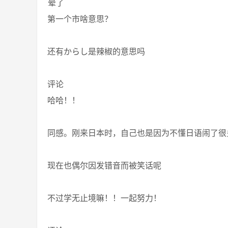
晕了
第一个市啥意思？
还有からし是辣椒的意思吗
评论
哈哈！！
同感。刚来日本时，自己也是因为不懂日语闹了很
现在也偶尔因发错音而被笑话呢
不过学无止境嘛！！一起努力！