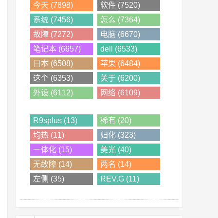
今天 (7898)
软件 (7520)
系统 (7456)
怎么 (7364)
故障 (7272)
电脑 (6670)
笔记本 (6657)
dell (6533)
日本 (6508)
苹果 (6484)
这个 (6353)
关于 (6200)
外设 (6112)
网络 (6109)
R9splus (13)
稀有 (20)
均热 (11)
归化 (323)
一体化 (15)
美光 (40)
无故障 (14)
两名 (14)
左侧 (35)
REV.G (11)