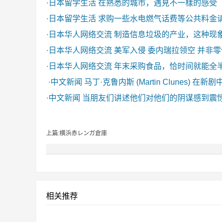
·
日本留学生活
在熟悉的城市，遇見不一樣的感受
·
日本留学生活
求购一些水电燃气话费等公共料金
·
日本华人网络交流
制造信息垃圾的产业，这种现
·
日本华人网络交流
美军入侵 委内瑞拉领空 并非
·
日本华人网络交流
年末采购食品，恰时间就能全
·
中文新闻
马丁·克鲁内斯 (Martin Clunes) 在新
·
中文新闻
当朋友们讲述他们对他们的阴谋感到震
上篇:横浜赤レンガ倉庫
相关推荐