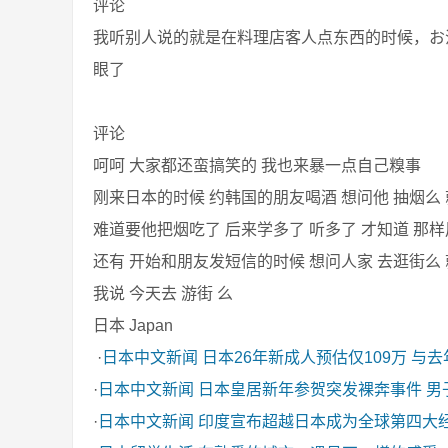
评论
我听别人说的就是在料理店客人点东西的时候，お
眼了
评论
呵呵 大家都还蛮搞笑的 我也来暴一点自己糗事
刚来日本的时候 约韩国的朋友喝酒 想问他 抽烟么
难道要他把烟吃了 后来学多了 听多了 才知道 那
还有 开始和朋友发短信的时候 想问人家 去逛街么
我说 今天去 游街 么
日本 Japan
·
日本中文新闻
日本26年新成人预估仅109万 与
·
日本中文新闻
日本皇居新年参贺突发裸奔事件 男
·
日本中文新闻
印度宣布超越日本成为全球第四大