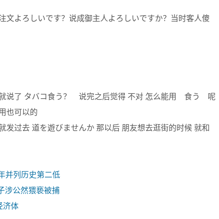
注文よろしいです？说成御主人よろしいですか？当时客人傻
 就说了 タバコ食う？ 说完之后觉得 不对 怎么能用 食う 呢
样用也可以的
 就发过去 道を遊びませんか 那以后 朋友想去逛街的时候 就和
去年并列历史第二低
子涉公然猥亵被捕
经济体