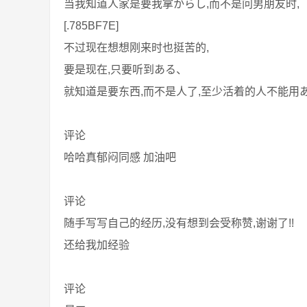
当我知道人家是要我拿からし,而不是问男朋友时,
[.785BF7E]
不过现在想想刚来时也挺苦的,
要是现在,只要听到ある、
就知道是要东西,而不是人了,至少活着的人不能用
评论
哈哈真郁闷同感 加油吧
评论
随手写写自己的经历,没有想到会受称赞,谢谢了!!
还给我加经验
评论