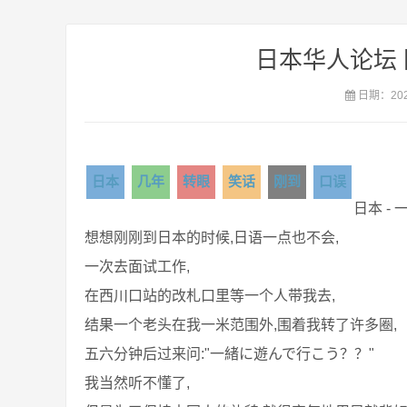
日本华人论坛
日期：2020
日本
几年
转眼
笑话
刚到
口误
日本 -
想想刚刚到日本的时候,日语一点也不会,
一次去面试工作,
在西川口站的改札口里等一个人带我去,
结果一个老头在我一米范围外,围着我转了许多圈,
五六分钟后过来问:"一緒に遊んで行こう？？"
我当然听不懂了,