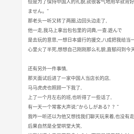
但是为了保持中国人的礼貌,就很客气地用早就背好
ません。"
那老头一听又转了两圈,边回头边走了,
他一走,我马上拿出包包里的词典,一查.遊んで
是去玩的意思,一想日本盛行的援交,八成把我给当一
心里火了半死,想想自己刚刚那么礼貌,直郁闷到今天...
还有另外一件事情,
那天面试后进了一家中国人当店长的店,
马马虎虎也照顾一下我了,
上了一个月左右的班,也听得了一些话了,
有一天一个常客大声说:"からしがある？？"
我咋一听还以为他又想找我们聊天玩来着,也没有走
后果自然是全堂哄堂大笑,