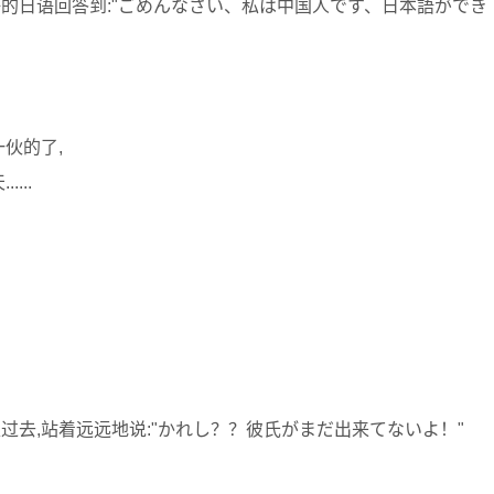
的日语回答到:"ごめんなさい、私は中国人です、日本語ができ
伙的了,
...
过去,站着远远地说:"かれし？？彼氏がまだ出来てないよ！"