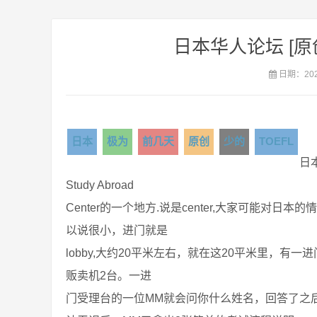
日本华人论坛 [原
日期：2020
日本
极为
前几天
原创
少的
TOEFL
日本
Study Abroad
Center的一个地方.说是center,大家可能对
以说很小，进门就是
lobby,大约20平米左右，就在这20平米里，有
贩卖机2台。一进
门受理台的一位MM就会问你什么姓名，回答了之