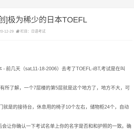
创]极为稀少的日本TOEFL
-12-29
栏目：日语考试
 - 前几天（sat,11-18-2006）去考了TOEFL-iBT,考试是在叫
日本的情有所了解，一个7层楼的第5层就是这个地方了，地方不大，可
一进门就是的接待台，休息用的椅子10个左右，储物柜24个，自动
后会让你确认一下考试名单上你的名字是否和和护照的一致。确