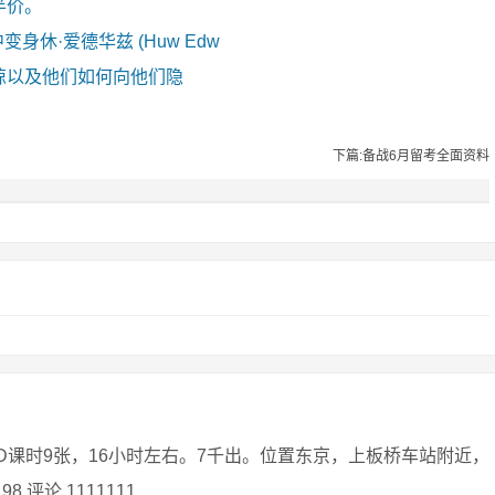
半价。
剧中变身休·爱德华兹 (Huw Edw
惊以及他们如何向他们隐
下篇:备战6月留考全面资料
D课时9张，16小时左右。7千出。位置东京，上板桥车站附近，
 1111111 ...