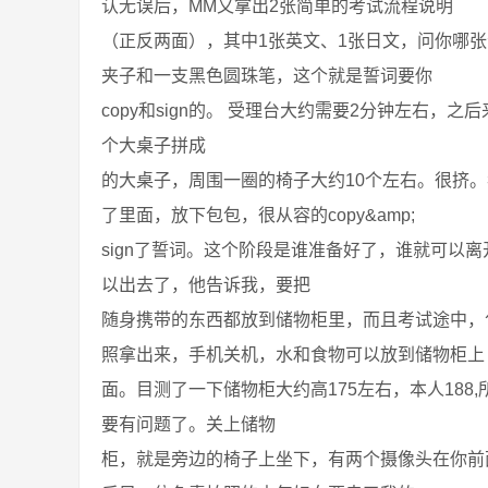
认无误后，MM又拿出2张简单的考试流程说明
（正反两面），其中1张英文、1张日文，问你哪
夹子和一支黑色圆珠笔，这个就是誓词要你
copy和sign的。 受理台大约需要2分钟左右，
个大桌子拼成
的大桌子，周围一圈的椅子大约10个左右。很挤
了里面，放下包包，很从容的copy&amp;
sign了誓词。这个阶段是谁准备好了，谁就可以
以出去了，他告诉我，要把
随身携带的东西都放到储物柜里，而且考试途中，
照拿出来，手机关机，水和食物可以放到储物柜上
面。目测了一下储物柜大约高175左右，本人18
要有问题了。关上储物
柜，就是旁边的椅子上坐下，有两个摄像头在你前