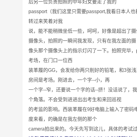
后另一位负责拍照的中年妇女要走了我的
passport（我们这里只需要passport,我看日
转过来笑着对我
说，能不能稍微坐低一些，呵呵，好像是超出了摄
摄像头，拍照的一瞬间我发现，只有在我左面的摄
像头那个摄像头上的指示灯闪了一下。拍照完毕，pa
考场，在门口一位西
装革履的GG，会发给你两只削好的铅笔，和3张浅蓝
房间是考场。刚进去，一个字--小，再
一个字--窄，还要说一个字的话--挤！没话说了
个角落。不会受到进进出出考生和来回巡视
的考监的影响。西装革履在9好电脑上输入了密码电脑
度来看，的确是在我左侧的那个
camera拍出来的。今天先写到这儿，具体的考试过