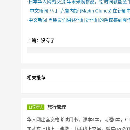
·
日本华人网络交流
年末采购食品，恰时间就能全
·
中文新闻
马丁·克鲁内斯 (Martin Clunes) 在新
·
中文新闻
当朋友们讲述他们对他们的阴谋感到震
上篇：没有了
相关推荐
旅行管理
日语考试
华人网出套资格考试用书，课本4本，习题6本，C
东武东上线上，池袋，山手线上交易。微信qzq20198 评论