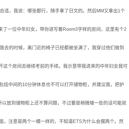
张合适，我说：哪张都行，随手拿了日文的。然后MM又拿出1个
之后来了一位中年妇女，带你进写着Room3字样的房间，这里有个2
。我去的时候，离门近的椅子已经都被坐满了，我穿过他们做到
离开这个房间去继续考前的手续。我示意带我进来的中年妇女我可
包括中间的10分钟休息也不可以打开储物柜，并建议我，把护
8,所以放到储物柜上还不算问题，不过要是稍微矮一些的话可能就
面，注意是两个一模一样的，不知道ETS为什么会摆两个。然