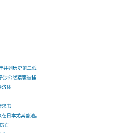
去年并列历史第二低
子涉公然猥亵被捕
经济体
请求书
象在日本尤其普遍。
零伤亡