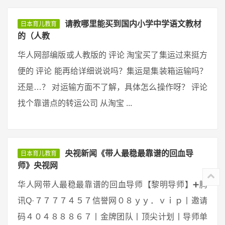
请教哪里能买到国内小学中学语文教材
日本育儿教育
的（人教
华人网部编版或人教版的 评论 淘宝买了集运过来挺方
便的 评论 能再给详细说说吗？集运是集装箱运输吗？
还是…？ 对运输方面不了解，具体怎么操作呀？ 评论
找个靠谱点的转运公司 从淘宝 ...
央视新闻《带人最稳最靠谱的回血导
日本育儿教育
师》央视网
华人网带人最稳最靠谱的回血导师【黎明导师】➕腾
讯Q·７７７７４５７信誉网０８ｙｙ．ｖｉｐ丨邀请
码４０４８８８６７丨金牌团队丨顶尖计划丨导师单