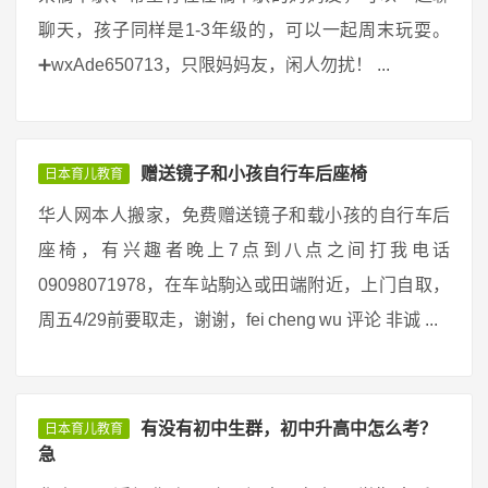
聊天，孩子同样是1-3年级的，可以一起周末玩耍。
➕wxAde650713，只限妈妈友，闲人勿扰！ ...
赠送镜子和小孩自行车后座椅
日本育儿教育
华人网本人搬家，免费赠送镜子和载小孩的自行车后
座椅，有兴趣者晚上7点到八点之间打我电话
09098071978，在车站駒込或田端附近，上门自取，
周五4/29前要取走，谢谢，fei cheng wu 评论 非诚 ...
有没有初中生群，初中升高中怎么考？
日本育儿教育
急