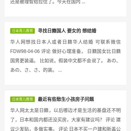
还是被理智给拉住了。今天在国内 ...
寻找日籍国人 要女的 想结婚
日本育儿教育
华人网想找日本人或者日籍华人结婚 可联系微信
FDW98-04-06 评论 做好心理准备， 日籍国女比日籍
国男更装逼。 比如说，假装中文都不会说了。 あの、
あの、さ、さ、的装。 ...
最近有些愁生小孩房子问题
日本育儿教育
华人网太太是日籍，以后哪边才是生活的基盘还不明
了，日本和国内都还没买房，大家有建议吗？ 评论 建
议少发贴，多做实事。 评论 日本不买一户建和新盖公