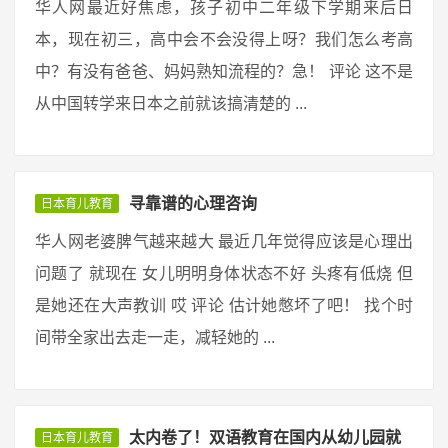
华人网最近好焦虑，孩子初中二年级下学期来后日
本，现在初三，高中会不会没得上呀？我们怎么考高
中？有没有爸爸、妈妈熟知流程的？急！ 评论 这不是
从中国转学来日本之前就该搞清楚的 ...
寻靠谱的心理咨询
日本育儿教育
华人网老婆脾气越来越大 最近几年觉得应该是心理出
问题了 就现在 女儿明明身体状态不好 头疼有低烧 但
是她还在大声教训 哎 评论 估计她憋坏了吧！ 找个时
间带全家出去走一走，减轻她的 ...
太内卷了！双语教育在国内从幼儿园就
日本育儿教育