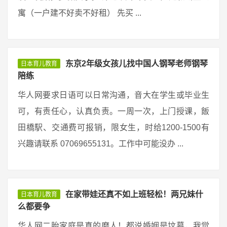
寓（一户建不好卖不好租） 先买 ...
东京2年级女孩儿找中国人钢琴老师钢琴
日本育儿教育
陪练
华人网要求日语可以日常沟通，音大在学生或毕业生
可，有责任心，认真负责。一周一次，上门授课，飯
田橋駅、交通费可报销，限女生，时给1200-1500有
兴趣请联系 07069655131。工作中可能没办 ...
在家带娃还真不如上班轻松！两兄妹什
日本育儿教育
么都要争
华人网二胎家庭是真的磨人！都说婚姻是坟墓，我觉