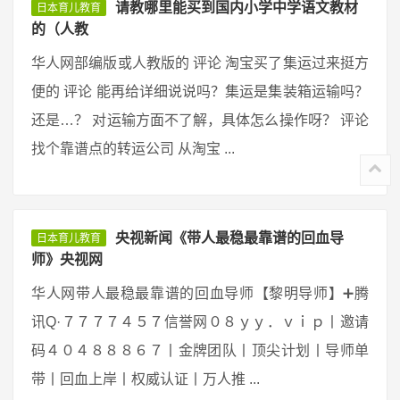
请教哪里能买到国内小学中学语文教材
日本育儿教育
的（人教
华人网部编版或人教版的 评论 淘宝买了集运过来挺方
便的 评论 能再给详细说说吗？集运是集装箱运输吗？
还是…？ 对运输方面不了解，具体怎么操作呀？ 评论
找个靠谱点的转运公司 从淘宝 ...
央视新闻《带人最稳最靠谱的回血导
日本育儿教育
师》央视网
华人网带人最稳最靠谱的回血导师【黎明导师】➕腾
讯Q·７７７７４５７信誉网０８ｙｙ．ｖｉｐ丨邀请
码４０４８８８６７丨金牌团队丨顶尖计划丨导师单
带丨回血上岸丨权威认证丨万人推 ...