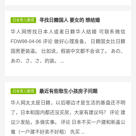
寻找日籍国人 要女的 想结婚
日本育儿教育
华人网想找日本人或者日籍华人结婚 可联系微信
FDW98-04-06 评论 做好心理准备， 日籍国女比日籍
国男更装逼。 比如说，假装中文都不会说了。 あの、
あの、さ、さ、的装。 ...
最近有些愁生小孩房子问题
日本育儿教育
华人网太太是日籍，以后哪边才是生活的基盘还不明
了，日本和国内都还没买房，大家有建议吗？ 评论 建
议少发贴，多做实事。 评论 日本不买一户建和新盖公
寓（一户建不好卖不好租） 先买 ...