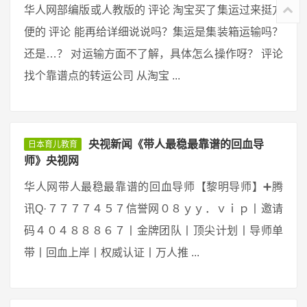
华人网部编版或人教版的 评论 淘宝买了集运过来挺方
便的 评论 能再给详细说说吗？集运是集装箱运输吗？
还是…？ 对运输方面不了解，具体怎么操作呀？ 评论
找个靠谱点的转运公司 从淘宝 ...
央视新闻《带人最稳最靠谱的回血导
日本育儿教育
师》央视网
华人网带人最稳最靠谱的回血导师【黎明导师】➕腾
讯Q·７７７７４５７信誉网０８ｙｙ．ｖｉｐ丨邀请
码４０４８８８６７丨金牌团队丨顶尖计划丨导师单
带丨回血上岸丨权威认证丨万人推 ...