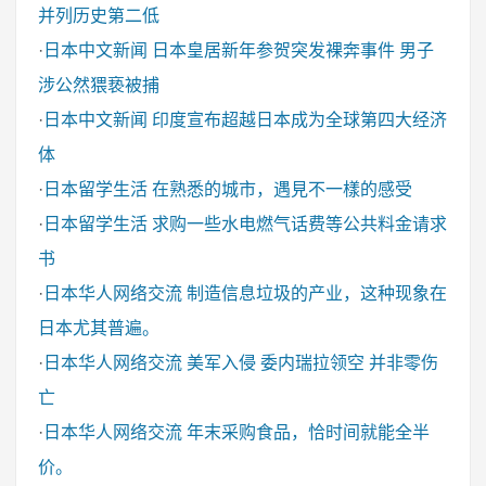
并列历史第二低
·
日本中文新闻
日本皇居新年参贺突发裸奔事件 男子
涉公然猥亵被捕
·
日本中文新闻
印度宣布超越日本成为全球第四大经济
体
·
日本留学生活
在熟悉的城市，遇見不一樣的感受
·
日本留学生活
求购一些水电燃气话费等公共料金请求
书
·
日本华人网络交流
制造信息垃圾的产业，这种现象在
日本尤其普遍。
·
日本华人网络交流
美军入侵 委内瑞拉领空 并非零伤
亡
·
日本华人网络交流
年末采购食品，恰时间就能全半
价。