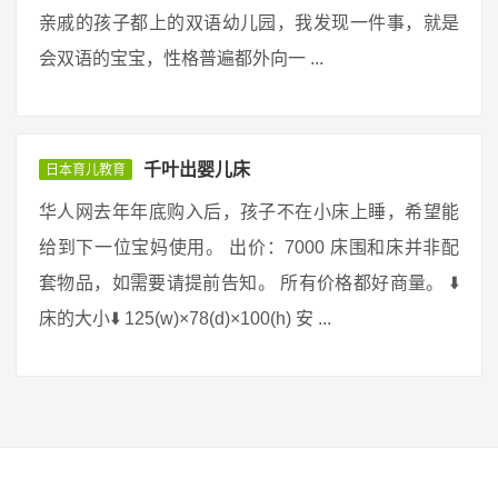
亲戚的孩子都上的双语幼儿园，我发现一件事，就是
会双语的宝宝，性格普遍都外向一 ...
千叶出婴儿床
日本育儿教育
华人网去年年底购入后，孩子不在小床上睡，希望能
给到下一位宝妈使用。 出价：7000 床围和床并非配
套物品，如需要请提前告知。 所有价格都好商量。 ⬇️
床的大小⬇️ 125(w)×78(d)×100(h) 安 ...