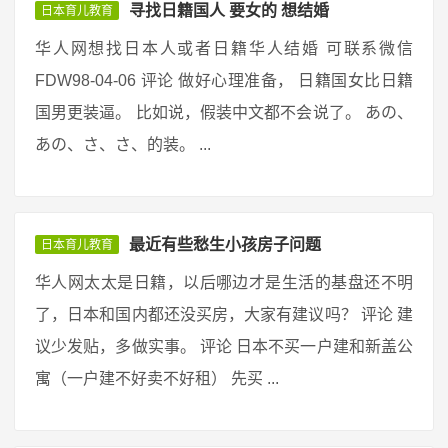
寻找日籍国人 要女的 想结婚
日本育儿教育
华人网想找日本人或者日籍华人结婚 可联系微信
FDW98-04-06 评论 做好心理准备， 日籍国女比日籍
国男更装逼。 比如说，假装中文都不会说了。 あの、
あの、さ、さ、的装。 ...
最近有些愁生小孩房子问题
日本育儿教育
华人网太太是日籍，以后哪边才是生活的基盘还不明
了，日本和国内都还没买房，大家有建议吗？ 评论 建
议少发贴，多做实事。 评论 日本不买一户建和新盖公
寓（一户建不好卖不好租） 先买 ...