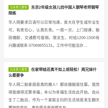
东京2年级女孩儿找中国人钢琴老师钢琴
日本育儿教育
陪练
华人网要求日语可以日常沟通，音大在学生或毕业生
可，有责任心，认真负责。一周一次，上门授课，飯
田橋駅、交通费可报销，限女生，时给1200-1500有
兴趣请联系 07069655131。工作中可能没办 ...
在家带娃还真不如上班轻松！两兄妹什
日本育儿教育
么都要争
华人网二胎家庭是真的磨人！都说婚姻是坟墓，我觉
得我嫁得还算幸福，本以为幸福生活自此开始，自从
生了二胎后，作为一个家庭主妇的生活就是发生翻天
覆地的变化，真的毫不夸张啊友友 ...