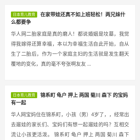
在家带娃还真不如上班轻松！两兄妹什
日本育儿教育
么都要争
华人网二胎家庭是真的磨人！都说婚姻是坟墓，我觉
得我嫁得还算幸福，本以为幸福生活自此开始，自从
生了二胎后，作为一个家庭主妇的生活就是发生翻天
覆地的变化，真的毫不夸张啊友友 ...
锦系町 龟户 押上 两国 菊川 森下 的宝妈
日本育儿教育
有一起
华人网宝妈住在锦系町，小孩（男）4岁了，，经常出
去遛娃的家长们、宝妈们有想一起遛娃的吗？互相交
流让小孩更活泼。 锦系町 龟户 押上 两国 菊川 森下