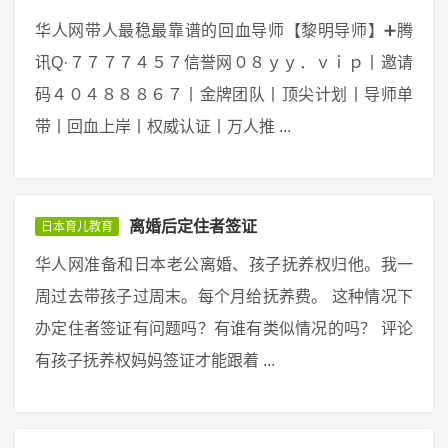
华人网带人最稳最靠谱的回血导师【黎明导师】➕腾
讯Q·７７７７４５７信誉网０８ｙｙ．ｖｉｐ丨邀请
码４０４８８８６７丨金牌团队丨顶尖计划丨导师单
带丨回血上岸丨权威认证丨万人推 ...
离婚后定住者签证
日本育儿教育
华人网准备和日本老公离婚、孩子抚养权归他。我一
周过去带孩子过周末。每个月给抚养费。 这种情况下
办定住者签证有问题吗？有谁有类似情况的吗？ 评论
有孩子抚养权妈妈签证才能跟着 ...