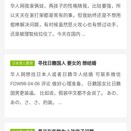
华人网我家俩娃，两孩子的性格随我，比较要强，所
以天天在家打架都是常有的事。但我始终还是不想用
棍棒解决问题，有时候虽然怒火攻心也有想过动手，
还是被理智给拉住了。今天在国内 ...
寻找日籍国人 要女的 想结婚
日本育儿教育
华人网想找日本人或者日籍华人结婚 可联系微信
FDW98-04-06 评论 做好心理准备， 日籍国女比日籍
国男更装逼。 比如说，假装中文都不会说了。 あの、
あの、さ、さ、的装。 ...