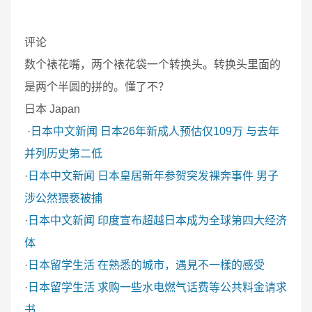
评论
数个裱花嘴，两个裱花袋一个转换头。转换头里面的
是两个半圆的拼的。懂了不？
日本 Japan
·
日本中文新闻
日本26年新成人预估仅109万 与去年
并列历史第二低
·
日本中文新闻
日本皇居新年参贺突发裸奔事件 男子
涉公然猥亵被捕
·
日本中文新闻
印度宣布超越日本成为全球第四大经济
体
·
日本留学生活
在熟悉的城市，遇見不一樣的感受
·
日本留学生活
求购一些水电燃气话费等公共料金请求
书