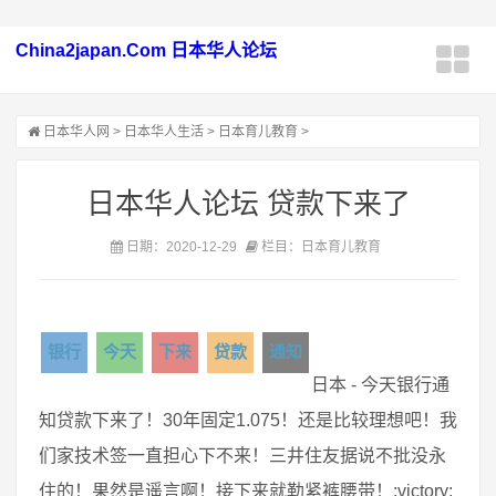
China2japan.Com 日本华人论坛
日本华人网
>
日本华人生活
>
日本育儿教育
>
日本华人论坛 贷款下来了
日期：2020-12-29
栏目：日本育儿教育
银行
今天
下来
贷款
通知
日本 - 今天银行通
知贷款下来了！30年固定1.075！还是比较理想吧！我
们家技术签一直担心下不来！三井住友据说不批没永
住的！果然是遥言啊！接下来就勒紧裤腰带！:victory: