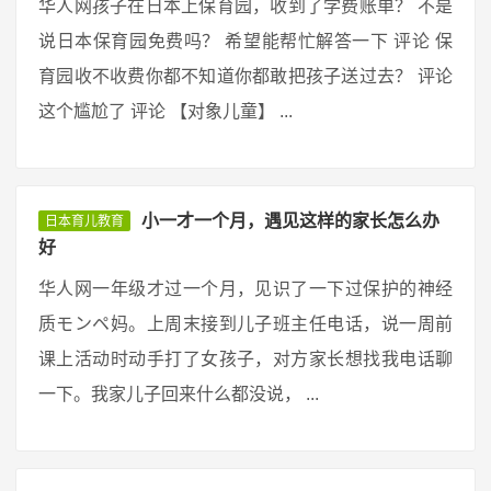
华人网孩子在日本上保育园，收到了学费账单？ 不是
说日本保育园免费吗？ 希望能帮忙解答一下 评论 保
育园收不收费你都不知道你都敢把孩子送过去？ 评论
这个尴尬了 评论 【对象儿童】 ...
小一才一个月，遇见这样的家长怎么办
日本育儿教育
好
华人网一年级才过一个月，见识了一下过保护的神经
质モンペ妈。上周末接到儿子班主任电话，说一周前
课上活动时动手打了女孩子，对方家长想找我电话聊
一下。我家儿子回来什么都没说， ...