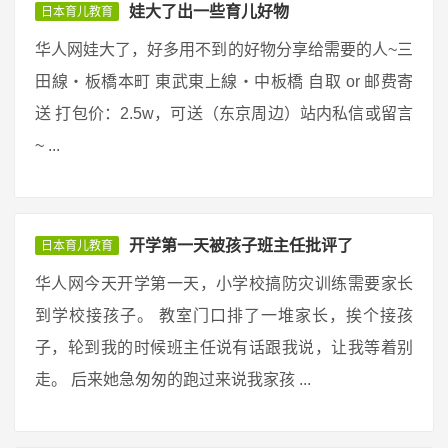
娃大了出一些育儿好物
日本育儿教育
华人网娃大了，好多用不到的好物分享给需要的人~三
田線・板橋本町 東武東上線・中板橋 自取 or 邮费寄
送 打包价：2.5w，可送（东京周边）站内私信或留言
~ ...
开学第一天被孩子班主任批评了
日本育儿教育
华人网今天开学第一天，小学校搞防灾训练需要家长
到学校接孩子。 教室门口排了一堆家长，挨个接孩
子，轮到我的时候班主任说有话跟我说，让我等着别
走。 后来她急匆匆的跑过来说我家孩 ...