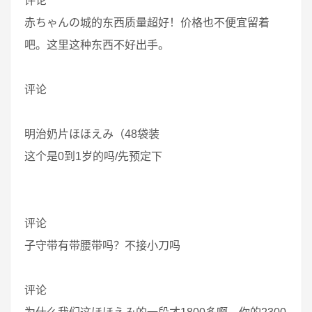
评论
赤ちゃんの城的东西质量超好！价格也不便宜留着
吧。这里这种东西不好出手。
评论
明治奶片ほほえみ（48袋装
这个是0到1岁的吗/先预定下
评论
子守带有带腰带吗？不接小刀吗
评论