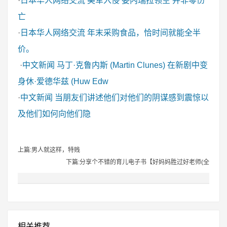
·
日本华人网络交流
美军入侵 委内瑞拉领空 并非零伤
亡
·
日本华人网络交流
年末采购食品，恰时间就能全半
价。
·
中文新闻
马丁·克鲁内斯 (Martin Clunes) 在新剧中变
身休·爱德华兹 (Huw Edw
·
中文新闻
当朋友们讲述他们对他们的阴谋感到震惊以
及他们如何向他们隐
上篇:男人就这样，特贱
下篇:分享个不错的育儿电子书【好妈妈胜过好老师(全
相关推荐