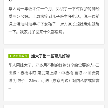
华人网一年级才过一个月，见识了一下过保护的神经
质モンペ妈。上周末接到儿子班主任电话，说一周前
课上活动时动手打了女孩子，对方家长想找我电话聊
一下。我家儿子回来什么都没说， ...
娃大了出一些育儿好物
日本育儿教育
华人网娃大了，好多用不到的好物分享给需要的人~三
田線・板橋本町 東武東上線・中板橋 自取 or 邮费寄
送 打包价：2.5w，可送（东京周边）站内私信或留言
~ ...