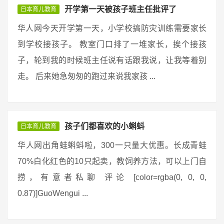
开学第一天被孩子班主任批评了
日本育儿教育
华人网今天开学第一天，小学校搞防灾训练需要家长
到学校接孩子。 教室门口排了一堆家长，挨个接孩
子，轮到我的时候班主任说有话跟我说，让我等着别
走。 后来她急匆匆的跑过来说我家孩 ...
孩子们都喜欢的小蝌蚪
日本育儿教育
华人网出角蛙蝌蚪啦，300一只量大优惠。长成青蛙
70%白化红色的10只起卖，教饲养方法，可以上门自
捞，有意者私聊 评论 [color=rgba(0, 0, 0,
0.87)]GuoWengui ...