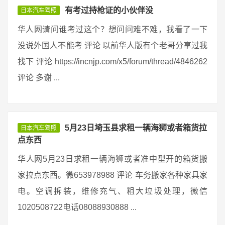
有考过持枪证的小伙伴没
日本汽车驾照
华人网请问谁考过这个？想问问难不难，我看了一下
没说外国人不能考 评论 以前华人版有个老哥分享过我
找下 评论 https://incnjp.com/x5/forum/thread/4846262
评论 多谢 ...
5月23日埼玉县求租一辆海狮或者箱货拉
日本汽车驾照
点东西
华人网5月23日求租一辆海狮或者准中型开的箱货搬
家拉点东西。微653978988 评论 车务搬家各种家具家
电。空调拆装，维修充气、粗大垃圾处理，微信
1020508722电话08088930888 ...