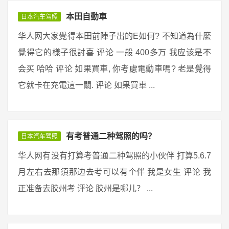
本田自動車
日本汽车驾照
华人网大家覺得本田前陣子出的E如何? 不知道為什麼
覺得它的樣子很討喜 评论 一般 400多万 我应该是不
会买 哈哈 评论 如果買車, 你考慮電動車嗎? 老是覺得
它就卡在充電這一關. 评论 如果買車 ...
有考普通二种驾照的吗？
日本汽车驾照
华人网有没有打算考普通二种驾照的小伙伴 打算5.6.7
月左右去那須那边去考可以有个伴 我是女生 评论 我
正准备去胶州考 评论 胶州是哪儿？ ...