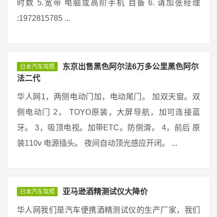
时数 5.宽带 电脑或高阶手机 自备 6. 请加张经理
:1972815785 ...
东京出售黑色阿尔法6万多公里黑色阿尔
日本汽车驾照
法二代
华人网1，两侧电动门加，电动尾门。 加双天窗。双
侧电动门 2， TOYO原装，大屏导航，加可连接蓝
牙。 3，吸顶电视。加带ETC。防侧滑。 4，前后 原
装110v 电源插头。 夜间自动顶光感应开闭。 ...
亚马逊酒精测试仪大降价
日本汽车驾照
华人网我们是汽车便携酒精测试仪的生产厂家，我们