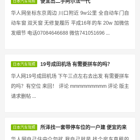
便宜出二手阿尔法一代
日本汽车驾照
华人网坐标东京周边 川口附近 9w公里 全自动车门自
动车窗 双天窗 无修复履历 平成16年的车 20w 加微信
发细节 电话07084646688 微信741051696 ...
19号成田机场 有需要拼车的吗？
日本汽车驾照
华人网19号成田机场 下午三点左右去出发 有需要拼车
的吗？有空位 来回！ 评论 mmmmmmmmm 评论 版主
请求删帖 ...
所泽找一套带停车位的一户建 便宜的来
日本汽车驾照
华人网自己住中介勿扰 我自己就是 找个房东直租的