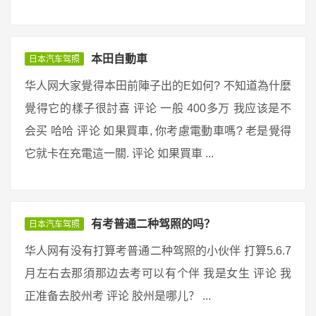
本田自動車
日本汽车驾照
华人网大家覺得本田前陣子出的E如何? 不知道為什麼
覺得它的樣子很討喜 评论 一般 400多万 我应该是不
会买 哈哈 评论 如果買車, 你考慮電動車嗎? 老是覺得
它就卡在充電這一關. 评论 如果買車 ...
有考普通二种驾照的吗？
日本汽车驾照
华人网有没有打算考普通二种驾照的小伙伴 打算5.6.7
月左右去那須那边去考可以有个伴 我是女生 评论 我
正准备去胶州考 评论 胶州是哪儿？ ...