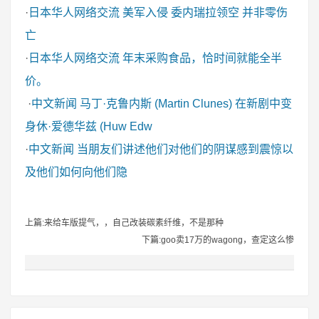
·
日本华人网络交流
美军入侵 委内瑞拉领空 并非零伤
亡
·
日本华人网络交流
年末采购食品，恰时间就能全半
价。
·
中文新闻
马丁·克鲁内斯 (Martin Clunes) 在新剧中变
身休·爱德华兹 (Huw Edw
·
中文新闻
当朋友们讲述他们对他们的阴谋感到震惊以
及他们如何向他们隐
上篇:来给车版提气，，自己改装碳素纤维，不是那种
下篇:goo卖17万的wagong，查定这么惨