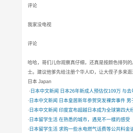
评论
我家没电视
评论
哈哈，哥们儿你观察真仔细，还真是按颜色排列的
士。建议他爹先给注册个华人ID，让大侄子多来逛
日本 Japan
·
日本中文新闻
日本26年新成人预估仅109万 与
·
日本中文新闻
日本皇居新年参贺突发裸奔事件 男
·
日本中文新闻
印度宣布超越日本成为全球第四大
·
日本留学生活
在熟悉的城市，遇見不一樣的感受
·
日本留学生活
求购一些水电燃气话费等公共料金