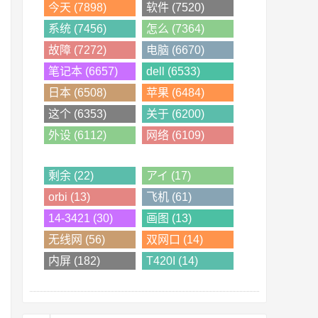
今天 (7898)
软件 (7520)
系统 (7456)
怎么 (7364)
故障 (7272)
电脑 (6670)
笔记本 (6657)
dell (6533)
日本 (6508)
苹果 (6484)
这个 (6353)
关于 (6200)
外设 (6112)
网络 (6109)
剩余 (22)
アイ (17)
orbi (13)
飞机 (61)
14-3421 (30)
画图 (13)
无线网 (56)
双网口 (14)
内屏 (182)
T420I (14)