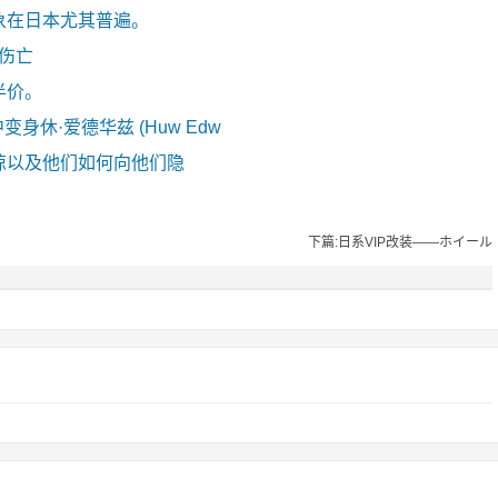
象在日本尤其普遍。
零伤亡
半价。
剧中变身休·爱德华兹 (Huw Edw
惊以及他们如何向他们隐
下篇:日系VIP改装——ホイール