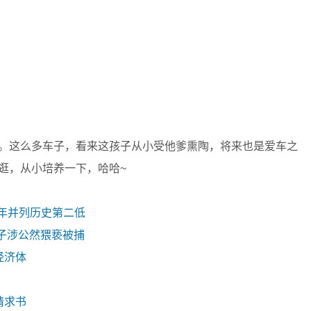
。这么多车子，看来这孩子从小受他爹熏陶，将来也是爱车之
逛，从小培养一下，哈哈~
去年并列历史第二低
子涉公然猥亵被捕
经济体
请求书