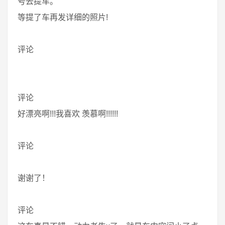
号去提车。
等提了车再发详细的照片!
评论
评论
好漂亮啊!!!我喜欢 羡慕啊!!!!!!
评论
谢谢了！
评论