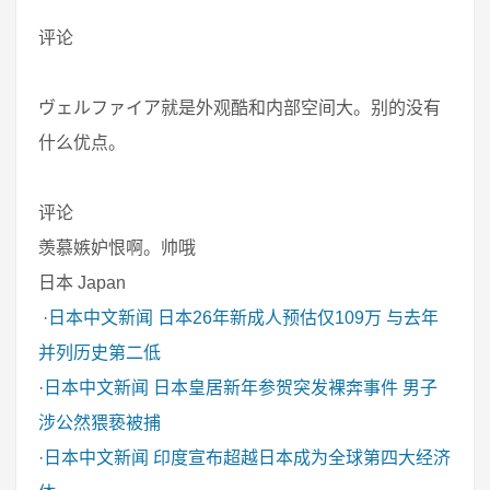
评论
ヴェルファイア就是外观酷和内部空间大。别的没有
什么优点。
评论
羡慕嫉妒恨啊。帅哦
日本 Japan
·
日本中文新闻
日本26年新成人预估仅109万 与去年
并列历史第二低
·
日本中文新闻
日本皇居新年参贺突发裸奔事件 男子
涉公然猥亵被捕
·
日本中文新闻
印度宣布超越日本成为全球第四大经济