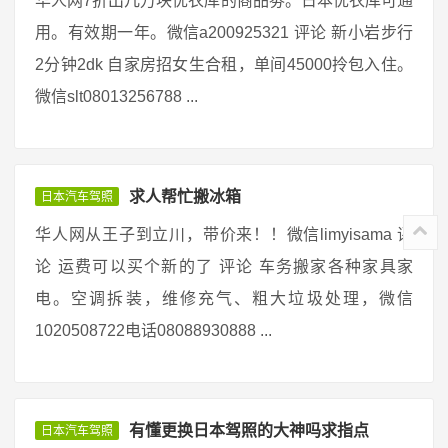
华人网7折出几万块优衣库的商品劵。日本优衣库可通
用。有效期一年。微信a200925321 评论 新小岩步行
2分钟2dk 自家房招女生合租，单间45000拎包入住。
微信slt08013256788 ...
求人帮忙搬冰箱
日本汽车驾照
华人网从王子到立川，带价来！！微信limyisama 评
论 运费可以买个新的了 评论 车务搬家各种家具家
电。空调拆装，维修充气、粗大垃圾处理，微信
1020508722电话08088930888 ...
有懂更换日本驾照的大神吗求指点
日本汽车驾照