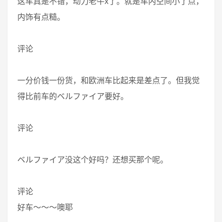
这车真是不错，动力老牛x了。就是车内空间小了点，
内饰有点糙。
评论
一分价钱一份货，和欧洲车比起来是差点了。但我觉
得比前车的ベルファイア要好。
评论
ベルファイア没这个好吗？还想买那个呢。
评论
好车〜〜〜噢耶