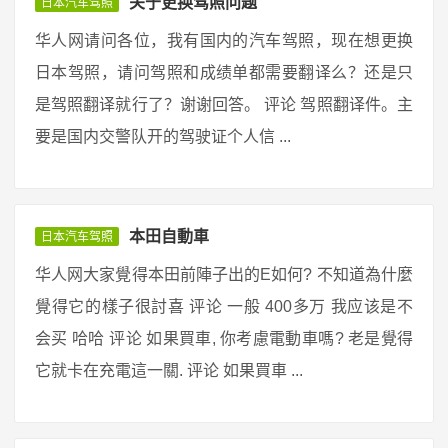
关于更换驾照问题
日本汽车驾照
华人网请问各位，我有国内的汽车驾照，现在想更换
日本驾照，请问驾照和成绩单都需要翻译么？还是只
是驾照翻译就行了？谢谢回答。 评论 驾照翻译件。主
要是国内交警队开的驾驶证个人信 ...
本田自動車
日本汽车驾照
华人网大家覺得本田前陣子出的E如何? 不知道為什麼
覺得它的樣子很討喜 评论 一般 400多万 我应该是不
会买 哈哈 评论 如果買車, 你考慮電動車嗎? 老是覺得
它就卡在充電這一關. 评论 如果買車 ...