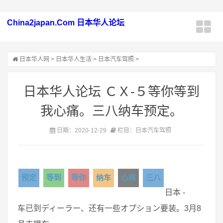
China2japan.Com 日本华人论坛
日本华人网
>
日本华人生活
>
日本汽车驾照
>
日本华人论坛 ＣＸ‐５等你等到
我心痛。三八纳车预定。
日期：2020-12-29
栏目：日本汽车驾照
预定
等到
等你
纳车
心痛
三八
日本 -
车已到ディーラー、还有一些オプション要装。3月8