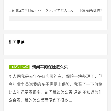
上篇:便宜卖车 日産・ティーダラティオ 25万日元
下篇:看得我口水!!
相关推荐
请问车的保险怎么买
日本汽车驾照
华人网我是去年在4s店买的车，保险一块办理了，但
今年业务员说我的车子需要上保险、我看了一下价格
比去年还要贵很多，请问我该怎么买 评论 不知道为什
么会贵，我的怎么反而便宜了很多 ...